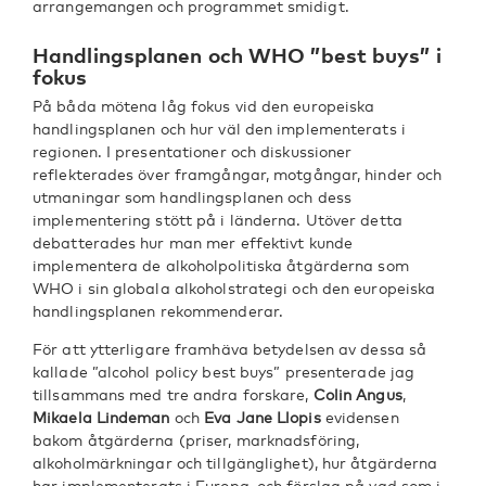
arrangemangen och programmet smidigt.
Handlingsplanen och WHO ”best buys” i
fokus
På båda mötena låg fokus vid den europeiska
handlingsplanen och hur väl den implementerats i
regionen. I presentationer och diskussioner
reflekterades över framgångar, motgångar, hinder och
utmaningar som handlingsplanen och dess
implementering stött på i länderna. Utöver detta
debatterades hur man mer effektivt kunde
implementera de alkoholpolitiska åtgärderna som
WHO i sin globala alkoholstrategi och den europeiska
handlingsplanen rekommenderar.
För att ytterligare framhäva betydelsen av dessa så
kallade ”alcohol policy best buys” presenterade jag
tillsammans med tre andra forskare,
Colin Angus
,
Mikaela Lindeman
och
Eva Jane Llopis
evidensen
bakom åtgärderna (priser, marknadsföring,
alkoholmärkningar och tillgänglighet), hur åtgärderna
har implementerats i Europa, och förslag på vad som i