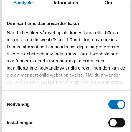
Samtycke
Information
Om
WHO
Alkohol
Den här hemsidan använder kakor
När du besöker vår webbplats kan vi lagra eller hämta
information i din webbläsare, främst i form av cookies.
Relaterat innehåll
Denna information kan handla om dig, dina preferenser
eller din enhet och används främst för att webbplatsen
ska fungera som du förväntar dig. Informationen
identifierar inte nödvändigsvist dig direkt, men den kan ge
dig en mer personlig webbupplevelse. När du använder
vår webbplats placeras nödvändiga cookies automatiskt,
och dessa är alltid aktiva utan att kräva ditt samtycke.
Dessa cookies är nödvändiga för att du ska kunna
Samtyckesval
använda webbplatsen och dess funktioner. Vi respekterar
Nödvändig
din integritet, och du kan välja vilka ytterligare cookies
(statistiska, preferens, marknadsföring och
Inställningar
oklassificerade) du vill acceptera. Klicka på de olika
kategorirubrikerna för att ta reda på mer och anpassa