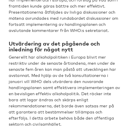
framtiden kunde göras bättre och mer effektivt.
Presentationerna åtföljdes av livliga diskussioner och
mötena avrundades med rundabordet diskussioner om
fortsatt implementering av handlingsplanen och
avslutande kommentarer från WHO:s sekretariat.
Utvärdering av det pågående och
inledning för något nytt
Generellt har alkoholpolitiken i Europa blivit mer
restriktiv under de senaste årtiondena, men under de
senaste fem åren kan man påstå att utvecklingen har
avstannat. Med hjälp av de två konsultationerna i
januari vill WHO dels utvärdera den nuvarande
handlingsplanen samt effektivera implementeringen av
en bevisligen effektiv alkoholpolitik. Det räcker inte
bara att lagar ändras och skärps enligt
rekommendationerna, det borde även satsas mer på
att garantera att bestämmelser tillämpas och
efterföljs. I detta arbete behövs både den offentliga
sektorn och civilsamhället.