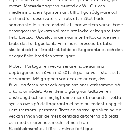
mötet. Mötesdeltagarna bestod av WHO:s och
medlemsländers tjänstemän, tillfälliga rådgivare och
en handfull observatörer. Trots att mötet hade
sammankallats med endast ett par veckors varsel hade
arrangörerna lyckats väl med att locka deltagare från
hela Europa. Uppslutningen var inte heltäckande men
trots det fullt godkänt. En mindre pressad tidtabell
skulle dock ha förbättrat både deltagarantalet och den
geografiska bredden ytterligare.
Mötet i Portugal en vecka senare hade samma
uppbyggnad och även målsättningarna var i stort sett
de samma. Målgruppen var dock en annan, dvs.
frivilliga föreningar och organisationer verksamma på
alkoholområdet. Även denna gång var tidtabellen
ansträngd och om möjligt ännu mer utmanande. Detta
syntes även på deltagarantalet som nu endast uppgick
i ett trettiotal personer. Trots en sämre uppslutning än
veckan innan var de mest centrala aktörerna på plats
och med erfarenheten och rutinen från
Stockholmsmötet i färskt minne fortlöpte