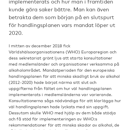
implementerats och hur man i framtiden
kunde göra saker bättre. Man kan även
betrakta dem som början på en slutspurt
för handlingsplanen vars mandat löper ut
2020.
I mitten av december 2018 fick
Världshälsoorganisationens (WHO) Europaregion och
dess sekretariat grönt ljus att starta konsultationer
med medlemsländer och organisationer verksamma på
alkoholområdet. Mandatperioden för den europeiska
handlingsplanen för att minska skadligt bruk av alkohol
(2012-2020) hade börjat närma sitt slut och
uppgifterna från fältet om hur väl handlingsplanen
implementerats i medlemsländerna var varierande.
Konsultationerna sågs nödvändiga för att klarlägga hur
väl handlingsplanen hade lyckats med sin uppgift.
Dessutom skulle WHO med hjälp av dem både stödja
och få stöd för implementeringen av WHO:s
rekommendationer för att minska skador av alkohol, de