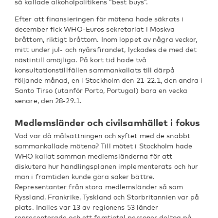
så kallade alkoholpolitikens ”best buys”.
Efter att finansieringen för mötena hade säkrats i
december fick WHO-Euros sekretariat i Moskva
bråttom, riktigt bråttom. Inom loppet av några veckor,
mitt under jul- och nyårsfirandet, lyckades de med det
nästintill omöjliga. På kort tid hade två
konsultationstillfällen sammankallats till därpå
följande månad, en i Stockholm den 21-22.1, den andra i
Santo Tirso (utanför Porto, Portugal) bara en vecka
senare, den 28-29.1.
Medlemsländer och civilsamhället i fokus
Vad var då målsättningen och syftet med de snabbt
sammankallade mötena? Till mötet i Stockholm hade
WHO kallat samman medlemsländerna för att
diskutera hur handlingsplanen implementerats och hur
man i framtiden kunde göra saker bättre.
Representanter från stora medlemsländer så som
Ryssland, Frankrike, Tyskland och Storbritannien var på
plats. Inalles var 13 av regionens 53 länder
representerade och ett femtiotal personer deltog på