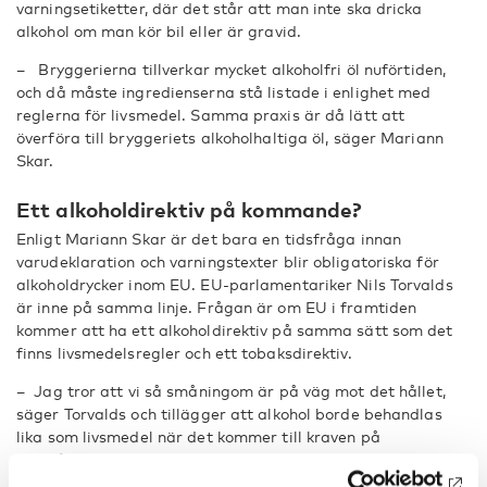
varningsetiketter, där det står att man inte ska dricka
alkohol om man kör bil eller är gravid.
– Bryggerierna tillverkar mycket alkoholfri öl nuförtiden,
och då måste ingredienserna stå listade i enlighet med
reglerna för livsmedel. Samma praxis är då lätt att
överföra till bryggeriets alkoholhaltiga öl, säger Mariann
Skar.
Ett alkoholdirektiv på kommande?
Enligt Mariann Skar är det bara en tidsfråga innan
varudeklaration och varningstexter blir obligatoriska för
alkoholdrycker inom EU. EU-parlamentariker Nils Torvalds
är inne på samma linje. Frågan är om EU i framtiden
kommer att ha ett alkoholdirektiv på samma sätt som det
finns livsmedelsregler och ett tobaksdirektiv.
– Jag tror att vi så småningom är på väg mot det hållet,
säger Torvalds och tillägger att alkohol borde behandlas
lika som livsmedel när det kommer till kraven på
innehållsförteckning.