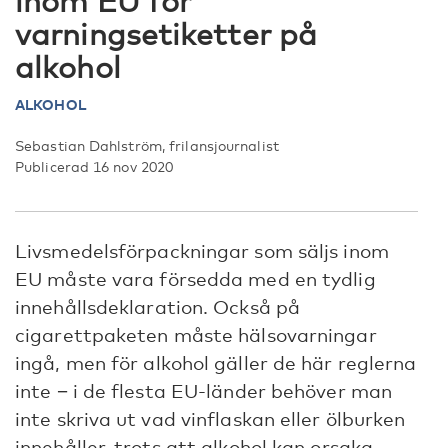
inom EU för
varningsetiketter på
alkohol
ALKOHOL
Sebastian Dahlström, frilansjournalist
Publicerad 16 nov 2020
Livsmedelsförpackningar som säljs inom
EU måste vara försedda med en tydlig
innehållsdeklaration. Också på
cigarettpaketen måste hälsovarningar
ingå, men för alkohol gäller de här reglerna
inte − i de flesta EU-länder behöver man
inte skriva ut vad vinflaskan eller ölburken
innehåller, trots att alkohol kan orsaka