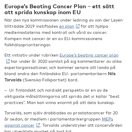
Europe’s Beating Cancer Plan − ett sätt
att sprida kunskap inom EU
När den nya kommissionen under ledning av von der Leyen
tillträdde 2019 instiftades
en plan
för att hjälpa
medlemsstaterna med kontroll och vård av cancer.
Kampen mot cancer är en av EU-kommissionens
folkhälsoprioriteringar.
Ett initiativ under rubriken
Europe’s beating cancer plan
har under år 2020 samlat på sig kommentarer av olika
expertorganisationer, och kommer senare att landa på
bland andra den finländska EU- parlamentarikern
Nils
Torvalds
(Svenska Folkpartiet) bord.
– Ur finländskt och nordiskt perspektiv är en av de
viktigaste målsättningarna att sprida det vi kallar “best
practices”. Man kan vinna enormt på att dela kunskap.
Torvalds, som själv drabbades av prostatacancer för 20
år sedan, är medlem i parlamentarikergruppen
MEPs
against cancer
. Torvalds understryker att cancervården
har utvecklats mycket på kort tid.