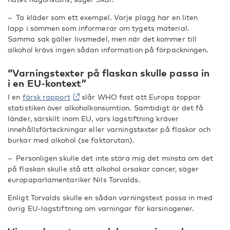
– Ta kläder som ett exempel. Varje plagg har en liten
lapp i sömmen som informerar om tygets material.
Samma sak gäller livsmedel, men när det kommer till
alkohol krävs ingen sådan information på förpackningen.
“Varningstexter på flaskan skulle passa in
i en EU-kontext”
I en
färsk rapport
slår WHO fast att Europa toppar
statistiken över alkoholkonsumtion. Samtidigt är det få
länder, särskilt inom EU, vars lagstiftning kräver
innehållsförteckningar eller varningstexter på flaskor och
burkar med alkohol (se faktarutan).
– Personligen skulle det inte störa mig det minsta om det
på flaskan skulle stå att alkohol orsakar cancer, säger
europaparlamentariker Nils Torvalds.
Enligt Torvalds skulle en sådan varningstext passa in med
övrig EU-lagstiftning om varningar för karsinogener.