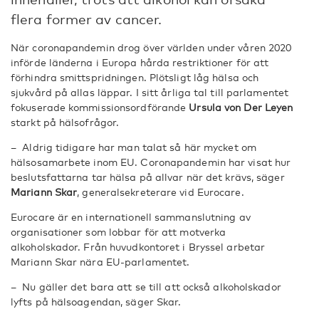
flera former av cancer.
När coronapandemin drog över världen under våren 2020
införde länderna i Europa hårda restriktioner för att
förhindra smittspridningen. Plötsligt låg hälsa och
sjukvård på allas läppar. I sitt årliga tal till parlamentet
fokuserade kommissionsordförande
Ursula von Der Leyen
starkt på hälsofrågor.
– Aldrig tidigare har man talat så här mycket om
hälsosamarbete inom EU. Coronapandemin har visat hur
beslutsfattarna tar hälsa på allvar när det krävs, säger
Mariann Skar
, generalsekreterare vid Eurocare.
Eurocare är en internationell sammanslutning av
organisationer som lobbar för att motverka
alkoholskador. Från huvudkontoret i Bryssel arbetar
Mariann Skar nära EU-parlamentet.
– Nu gäller det bara att se till att också alkoholskador
lyfts på hälsoagendan, säger Skar.