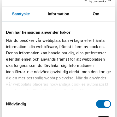
EU håller som bäst på att förnya
konsumentlagstiftningen. I samband med förnyelsen vore
det enligt Torvalds ett bra tillfälle att samtidigt skärpa
Samtycke
Information
Om
reglerna kring etiketterna på alkoholförpackningar.
– Jag tycker det skapar en beställning på att förbättra
Den här hemsidan använder kakor
lagstiftningen på den här punkten, säger han.
När du besöker vår webbplats kan vi lagra eller hämta
Enligt Mariann Skar vid Eurocare ställer sig allt fler
information i din webbläsare, främst i form av cookies.
politiker positiva till striktare alkohollagstiftning.
Denna information kan handla om dig, dina preferenser
– Jag är optimistisk, det finns hopp. Jag trodde aldrig
eller din enhet och används främst för att webbplatsen
att hälsa skulle gå före ekonomi, men coronapandemin
ska fungera som du förväntar dig. Informationen
har visat att det är möjligt.
identifierar inte nödvändigsvist dig direkt, men den kan ge
DELA
dig en mer personlig webbupplevelse. När du använder
vår webbplats placeras nödvändiga cookies automatiskt,
och dessa är alltid aktiva utan att kräva ditt samtycke.
Dessa cookies är nödvändiga för att du ska kunna
Samtyckesval
använda webbplatsen och dess funktioner. Vi respekterar
Nödvändig
Fakta
din integritet, och du kan välja vilka ytterligare cookies
(statistiska, preferens, marknadsföring och