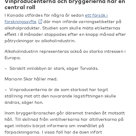
Vinproducenterna och bryggerierna har en
central roll
I Kanada utfördes för några år sedan
ett försök i
forskningssyfte
där man införde varningsetiketter på
alkoholprodukter. Studien som skulle mäta etiketternas
eﬀekt i 8 månader stoppades efter en knapp månad efter
påtryckningar av alkoholindustrin.
Alkoholindustrin representeras också av starka intressen i
Europa.
– Särskilt vinlobbyn är stark, säger Torvalds.
Mariann Skar håller med.
– Vinproducenterna är de som starkast har tagit
ställning mot att den nuvarande lagstiftningen skulle
ändras, säger hon.
Inom bryggeribranschen går däremot trenden åt motsatt
håll. Till skillnad från vintillverkarna har öltillverkarna på
eget initiativ börjat informera om innehållet på
förpackningarna. I vissa fall har de även infört