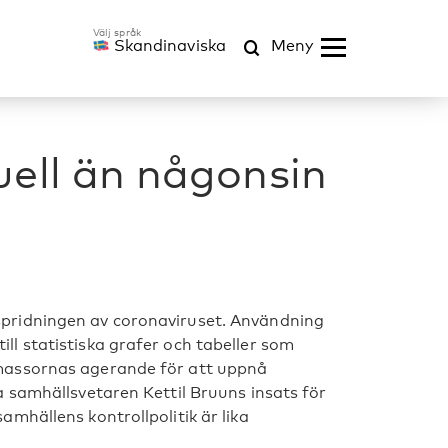
Skandinaviska
Meny
uell än någonsin
 spridningen av coronaviruset. Användning
ll statistiska grafer och tabeller som
v massornas agerande för att uppnå
ka samhällsvetaren Kettil Bruuns insats för
amhällens kontrollpolitik är lika