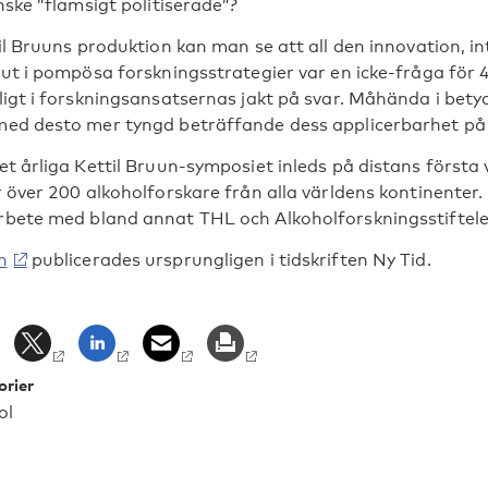
nske ”flamsigt politiserade”?
til Bruuns produktion kan man se att all den innovation, i
 ut i pompösa forskningsstrategier var en icke-fråga för 
ligt i forskningsansatsernas jakt på svar. Måhända i be
ed desto mer tyngd beträffande dess applicerbarhet på pr
et årliga Kettil Bruun-symposiet inleds på distans första 
r över 200 alkoholforskare från alla världens kontinenter.
bete med bland annat THL och Alkoholforskningsstiftele
n
publicerades ursprungligen i tidskriften Ny Tid.
A
orier
ol