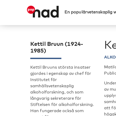
En populärvetenskaplig 
Ke
Kettil Bruun (1924-
1985)
ALK
Matil
Kettil Bruuns största insatser
Publi
gjordes i egenskap av chef för
Institutet för
Under
samhällsvetenskaplig
av mu
alkoholforskning, och som
upply
långvarig sekreterare för
samhä
Stiftelsen för alkoholforskning.
att fö
Han fungerade också som
högak