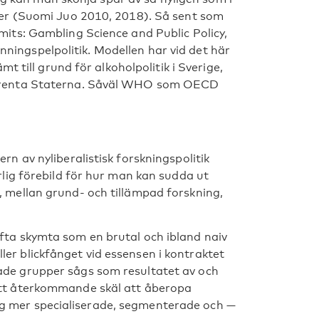
cker (Suomi Juo 2010, 2018). Så sent som
mits: Gambling Science and Public Policy,
ingspelpolitik. Modellen har vid det här
mt till grund för alkoholpolitik i Sverige,
 Förenta Staterna. Såväl WHO som OECD
rn av nyliberalistisk forskningspolitik
rlig förebild för hur man kan sudda ut
, mellan grund- och tillämpad forskning,
fta skymta som en brutal och ibland naiv
er blickfånget vid essensen i kontraktet
ade grupper sågs som resultatet av och
ett återkommande skäl att åberopa
g mer specialiserade, segmenterade och —