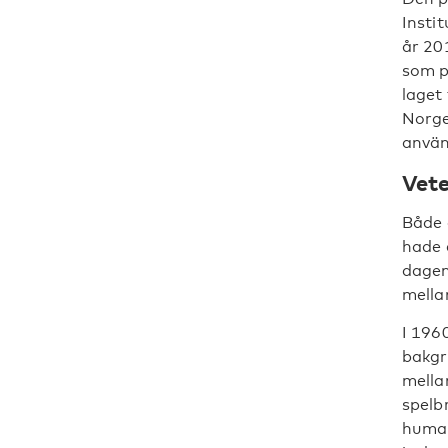
Insti
år 20
som p
laget 
Norge
använ
Vete
Både 
hade 
dagen
mella
I 196
bakgr
mella
spelb
human