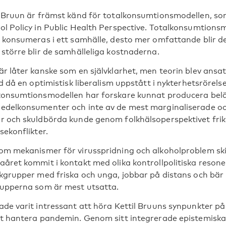
l Bruun är främst känd för totalkonsumtionsmodellen, so
ol Policy in Public Health Perspective. Totalkonsumtionsm
t konsumeras i ett samhälle, desto mer omfattande blir d
 större blir de samhälleliga kostnaderna.
är låter kanske som en självklarhet, men teorin blev ansats
id då en optimistisk liberalism uppstått i nykterhetsrörel
konsumtionsmodellen har forskare kunnat producera beläg
edelkonsumenter och inte av de mest marginaliserade o
r och skuldbörda kunde genom folkhälsoperspektivet fri
sekonflikter.
m mekanismer för virusspridning och alkoholproblem skiljer
aåret kommit i kontakt med olika kontrollpolitiska resone
skgrupper med friska och unga, jobbar på distans och bär
rupperna som är mest utsatta.
ade varit intressant att höra Kettil Bruuns synpunkter på
tt hantera pandemin. Genom sitt integrerade epistemiska