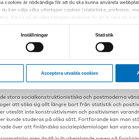
rsitetet hade han studerat humaniora med historia som
sa cookies är nödvändiga för att du ska kunna använda webbplat
erade han ett flertal studier vid Helsingfors statistikbyrå
h du kan välja vilka ytterligare cookies (statistiska, preferens, 
ptera. Klicka på de olika kategorirubrikerna för att ta reda på me
doktorsavhandling från 1969 är en experimentell studie 
bservera att blockering av cookies kan påverka din upplevelse av
ller de strängaste krav man kan ställa på ett positivistis
t vår webbplats tidigare och accepterat användningen av cookies
Inställningar
Statistik
idig bild av finsk dryckeskultur”, konstaterar Klaus Mäkel
tessinställningarna i din webbläsare.
vore det en befängd tanke att en och samma forskare ku
ingundersökning om genetiska benägenheter, forskning av 
rande, epidemiologi, kulturforskning och så vidare. Det 
arvärlds ringa omfattning och om hur ospecialiserade dis
Acceptera utvalda cookies
A
anns svängrum för forskare att följa upp idéer och djärvt a
ställning.
 de stora socialkonstruktionistiska och postmoderna vä
oger att söka sig allt längre bort från statistik och posi
ger uteslöt inte konstruktivismen och positivismen varan
rer kunde studeras på olika sätt. Fortfarande kan man st
nade över att finländska socialepidemiologer kan vara socio
ragmatiska men ändå kulturbejakande synen på forskning