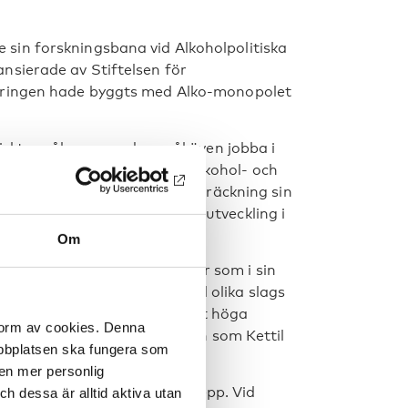
 sin forskningsbana vid Alkoholpolitiska
ansierade av Stiftelsen för
sieringen hade byggts med Alko-monopolet
iskt språk som modersmål även jobba i
ng (NAD) eller på Nordisk alkohol- och
Kettil Bruun satte i någon utsträckning sin
llsvetenskapernas generella utveckling i
Om
iologen Klaus Mäkelä en figur som i sin
lt olika slags forskning med olika slags
n spelforskningens) alltjämt höga
 form av cookies. Denna
den kreativitet och inspiration som Kettil
webbplatsen ska fungera som
 en mer personlig
iden typiskt pragmatiskt grepp. Vid
 dessa är alltid aktiva utan