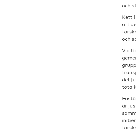
och st
Ketti
att d
forsk
och so
Vid t
gemen
grupp
trans
det j
total
Fastä
är ju
samma
initi
forsk