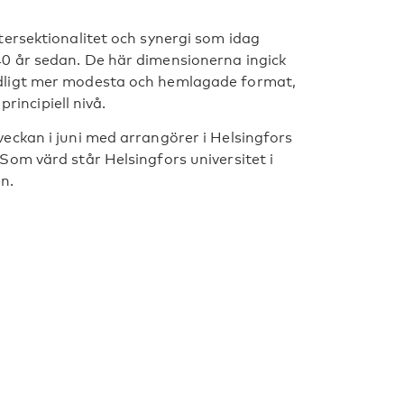
ntersektionalitet och synergi som idag
40 år sedan. De här dimensionerna ingick
tydligt mer modesta och hemlagade format,
incipiell nivå.
veckan i juni med arrangörer i Helsingfors
 Som värd står Helsingfors universitet i
n.