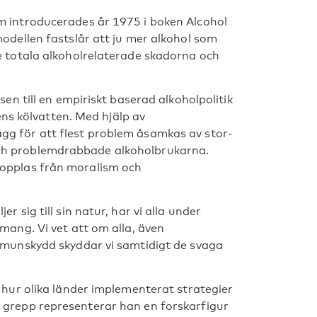
m introducerades år 1975 i boken Alcohol
odellen fastslår att ju mer alkohol som
e totala alkoholrelaterade skadorna och
en till en empiriskt baserad alkoholpolitik
sens kölvatten. Med hjälp av
g för att flest problem åsamkas av stor-
ch problemdrabbade alkoholbrukarna.
kopplas från moralism och
 sig till sin natur, har vi alla under
mang. Vi vet att om alla, även
 munskydd skyddar vi samtidigt de svaga
 hur olika länder implementerat strategier
 grepp representerar han en forskarfigur