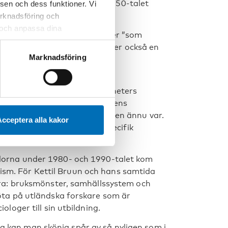
 huvudämne, men redan på 1950-talet
sen och dess funktioner. Vi
.
marknadsföring och
r och anpassa dina
av dynamiken i dryckeskulturer ”som
 webbplatsen och de tjänster
kt vetenskapligt arbete, men ger också en
 kan du alltid radera dem
Marknadsföring
ä.
nde producera experimentell
vårdformer, kritik av myndigheters
säger kanske något om den tidens
cipliner och forskningsområden ännu var.
cceptera alla kakor
npassa perspektiv till en specifik
ndorna under 1980- och 1990-talet kom
tivism. För Kettil Bruun och hans samtida
dra: bruksmönster, samhällssystem och
öta på utländska forskare som är
loger till sin utbildning.
 kan man skönja spår av så nyligen som i