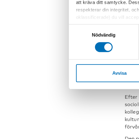
unive
att kräva ditt samtycke. Des
public
respekterar din integritet, oc
oklassificerade) du vill acce
Hans 
inställningar för cookies. O
Samtyckesval
uppfy
vi erbjuder. Om du har besök
Nödvändig
mångs
genom att navigera till sekre
Idag 
tvill
förfa
forsk
Avvisa
Det f
fråge
Efter
sociol
kolle
kultu
förvå
Den p