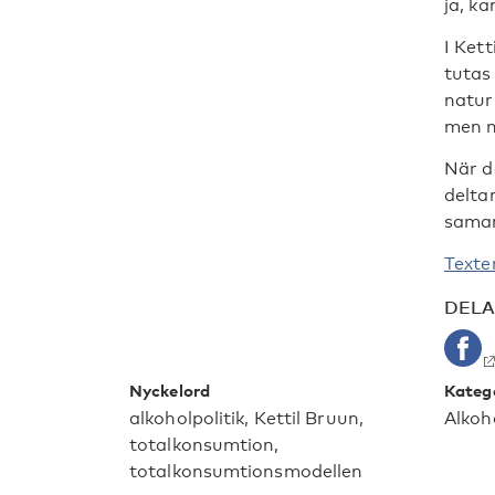
ja, ka
I Ket
tutas
natur
men m
När d
delta
samar
Texte
DEL
Nyckelord
Kateg
alkoholpolitik, Kettil Bruun,
Alkoh
totalkonsumtion,
totalkonsumtionsmodellen