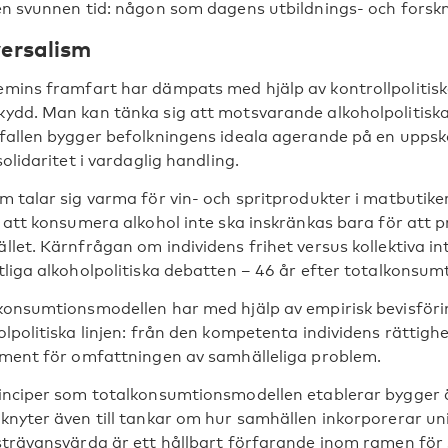
en svunnen tid: någon som dagens utbildnings- och forskn
ersalism
mins framfart har dämpats med hjälp av kontrollpolitis
ydd. Man kan tänka sig att motsvarande alkoholpolitiska i
fallen bygger befolkningens ideala agerande på en uppska
solidaritet i vardaglig handling.
m talar sig varma för vin- och spritprodukter i matbuti
t att konsumera alkohol inte ska inskränkas bara för at
llet. Kärnfrågan om individens frihet versus kollektiva i
tliga alkoholpolitiska debatten – 46 år efter totalkonsum
konsumtionsmodellen har med hjälp av empirisk bevisföring 
lpolitiska linjen: från den kompetenta individens rättighe
ament för omfattningen av samhälleliga problem.
inciper som totalkonsumtionsmodellen etablerar bygger än
knyter även till tankar om hur samhällen inkorporerar un
strävansvärda är ett hållbart förfarande inom ramen fö