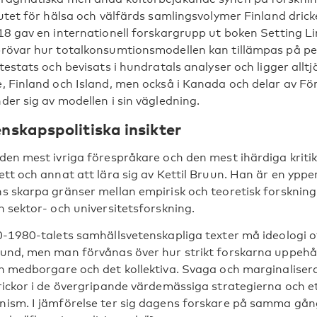
tutet för hälsa och välfärds samlingsvolymer Finland dri
18 gav en internationell forskargrupp ut boken Setting Li
rövar hur totalkonsumtionsmodellen kan tillämpas på penn
testats och bevisats i hundratals analyser och ligger alltjä
, Finland och Island, men också i Kanada och delar av
der sig av modellen i sin vägledning.
nskapspolitiska insikter
den mest ivriga förespråkare och den mest ihärdiga kritike
ett och annat att lära sig av Kettil Bruun. Han är en yppe
s skarpa gränser mellan empirisk och teoretisk forskning
n sektor- och universitetsforskning.
0-1980-talets samhällsvetenskapliga texter må ideologi o
und, men man förvånas över hur strikt forskarna uppehåll
n medborgare och det kollektiva. Svaga och marginaliser
rickor i de övergripande värdemässiga strategierna och 
ism. I jämförelse ter sig dagens forskare på samma gån