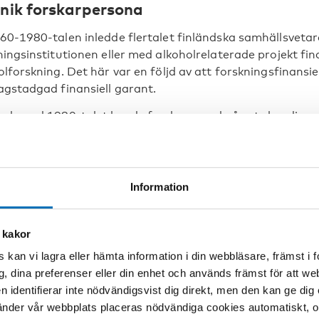
nik forskarpersona
60-1980-talen inledde flertalet finländska samhällsvetare
ningsinstitutionen eller med alkoholrelaterade projekt fin
olforskning. Det här var en följd av att forskningsfinan
agstadgad finansiell garant.
och med 1980-talet kunde forskare med något skandinav
ngfors vid Nordiska nämnden för alkohol- och drogforskni
ikatidskrift (NAT, tidskriften som hette Alkoholpolitik). 
l på alla dessa institutioner och på så sätt även på samhä
nd.
Information
srunan Den omutlige Kettil Bruun från 1986 beskriver soc
 och drivna nyfikenhet åstadkom en blandning av diametra
 kakor
. Den finländska rusmedelsforskningens (och numera äve
 kan vi lagra eller hämta information i din webbläsare, främst i
ationella status existerar otvivelaktigt mycket tack vare 
g, dina preferenser eller din enhet och används främst för att 
 sådde i de forskarmiljöer där han verkade.
en identifierar inte nödvändigsvist dig direkt, men den kan ge dig
 blandade metoder och vetenskapsfilosofier med ett för t
der vår webbplats placeras nödvändiga cookies automatiskt, och