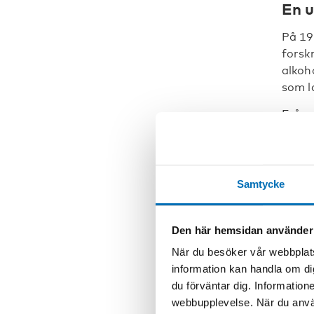
En u
På 19
forsk
alkoh
som l
Från 
Helsi
narkot
präge
Finla
Samtycke
I död
bredd
Den här hemsidan använder
teman
När du besöker vår webbplats
intern
information kan handla om di
Bruun
du förväntar dig. Information
Bruun
webbupplevelse. När du använ