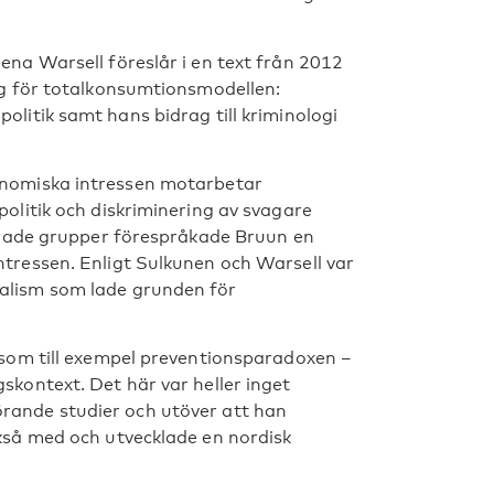
ena Warsell föreslår i en text från 2012
äg för totalkonsumtionsmodellen:
olitik samt hans bidrag till kriminologi
onomiska intressen motarbetar
politik och diskriminering av svagare
ierade grupper förespråkade Bruun en
ntressen. Enligt Sulkunen och Warsell var
salism som lade grunden för
– som till exempel preventionsparadoxen –
skontext. Det här var heller inget
rande studier och utöver att han
ckså med och utvecklade en nordisk