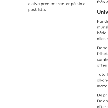
från 
aktiva prenumeranter på sin e-
postlista.
Univ
Pande
munsk
båda 
allas 
De so
frihe
samhä
offen
Total
alkoho
incit
De pr
De an
efter