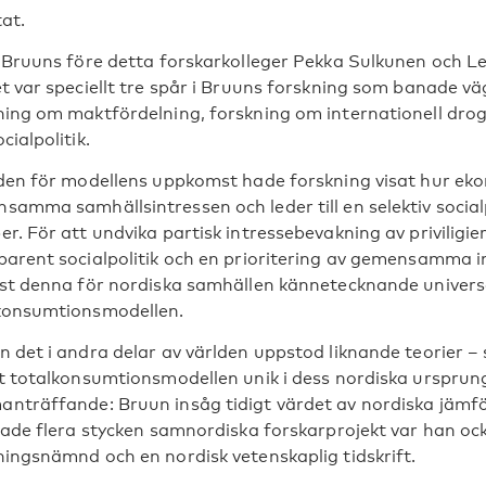
at.
l Bruuns före detta forskarkolleger Pekka Sulkunen och Le
et var speciellt tre spår i Bruuns forskning som banade v
ning om maktfördelning, forskning om internationell drogp
cialpolitik.
iden för modellens uppkomst hade forskning visat hur ek
samma samhällsintressen och leder till en selektiv social
er. För att undvika partisk intressebevakning av privilig
parent socialpolitik och en prioritering av gemensamma i
ust denna för nordiska samhällen kännetecknande univer
konsumtionsmodellen.
n det i andra delar av världen uppstod liknande teorier 
st totalkonsumtionsmodellen unik i dess nordiska ursprung
nträffande: Bruun insåg tidigt värdet av nordiska jämfö
erade flera stycken samnordiska forskarprojekt var han o
ningsnämnd och en nordisk vetenskaplig tidskrift.