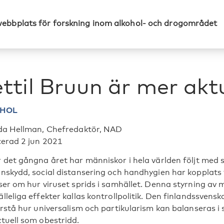
webbplats för forskning inom alkohol- och drogområdet
ttil Bruun är mer akt
OHOL
da Hellman, Chefredaktör, NAD
cerad 2 jun 2021
 det gångna året har människor i hela världen följt med
nskydd, social distansering och handhygien har kopplats ti
ser om hur viruset sprids i samhället. Denna styrning a
lleliga effekter kallas kontrollpolitik. Den finlandssvens
rstå hur universalism och partikularism kan balanseras i s
tuell som obestridd.