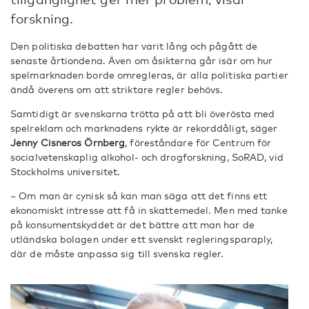
forskning.
Den politiska debatten har varit lång och pågått de
senaste årtiondena. Även om åsikterna går isär om hur
spelmarknaden borde omregleras, är alla politiska partier
ändå överens om att striktare regler behövs.
Samtidigt är svenskarna trötta på att bli överösta med
spelreklam och marknadens rykte är rekorddåligt, säger
Jenny Cisneros Örnberg
, föreståndare för Centrum för
socialvetenskaplig alkohol- och drogforskning, SoRAD, vid
Stockholms universitet.
– Om man är cynisk så kan man säga att det finns ett
ekonomiskt intresse att få in skattemedel. Men med tanke
på konsumentskyddet är det bättre att man har de
utländska bolagen under ett svenskt regleringsparaply,
där de måste anpassa sig till svenska regler.