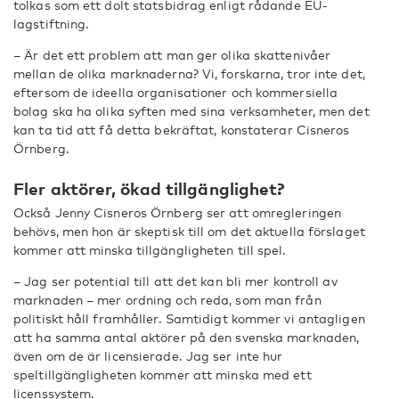
tolkas som ett dolt statsbidrag enligt rådande EU-
lagstiftning.
– Är det ett problem att man ger olika skattenivåer
mellan de olika marknaderna? Vi, forskarna, tror inte det,
eftersom de ideella organisationer och kommersiella
bolag ska ha olika syften med sina verksamheter, men det
kan ta tid att få detta bekräftat, konstaterar Cisneros
Örnberg.
Fler aktörer, ökad tillgänglighet?
Också Jenny Cisneros Örnberg ser att omregleringen
behövs, men hon är skeptisk till om det aktuella förslaget
kommer att minska tillgängligheten till spel.
– Jag ser potential till att det kan bli mer kontroll av
marknaden – mer ordning och reda, som man från
politiskt håll framhåller. Samtidigt kommer vi antagligen
att ha samma antal aktörer på den svenska marknaden,
även om de är licensierade. Jag ser inte hur
speltillgängligheten kommer att minska med ett
licenssystem.