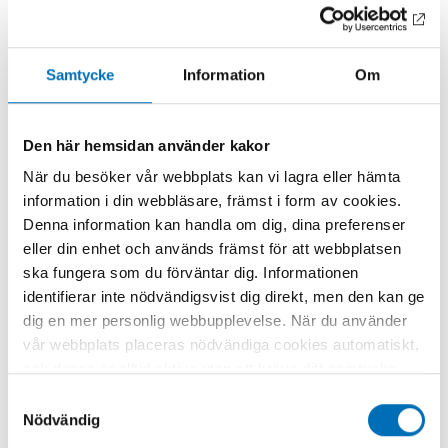
Kapitlet ingår i antologin
Gambling Policies in European
Welfare States – Current Challenges and Future
Prospects
(red. Michael Egerer, Virve Marionneau &
Janne Nikkinen) som utkommer nästa år.
Samtycke
Information
Om
Den här hemsidan använder kakor
När du besöker vår webbplats kan vi lagra eller hämta
information i din webbläsare, främst i form av cookies.
Denna information kan handla om dig, dina preferenser
eller din enhet och används främst för att webbplatsen
ska fungera som du förväntar dig. Informationen
NYCKELORD
KATEGORIER
identifierar inte nödvändigsvist dig direkt, men den kan ge
licenssystem,
Spel
FOTOGRAF/BILDKÄLL
spelmonopol,
dig en mer personlig webbupplevelse. När du använder
A
spelreglering, spelreklam,
vår webbplats placeras nödvändiga cookies automatiskt,
Mostphotos/Oscar
Tema: Gambling
och dessa är alltid aktiva utan att kräva ditt samtycke.
Edwards
Dessa cookies är nödvändiga för att du ska kunna
Samtyckesval
använda webbplatsen och dess funktioner. Vi respekterar
Nödvändig
din integritet, och du kan välja vilka ytterligare cookies