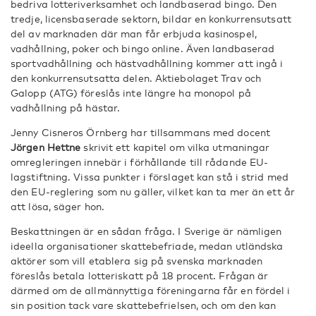
bedriva lotteriverksamhet och landbaserad bingo. Den
tredje, licensbaserade sektorn, bildar en konkurrensutsatt
del av marknaden där man får erbjuda kasinospel,
vadhållning, poker och bingo online. Även landbaserad
sportvadhållning och hästvadhållning kommer att ingå i
den konkurrensutsatta delen. Aktiebolaget Trav och
Galopp (ATG) föreslås inte längre ha monopol på
vadhållning på hästar.
Jenny Cisneros Örnberg har tillsammans med docent
Jörgen Hettne
skrivit ett kapitel om vilka utmaningar
omregleringen innebär i förhållande till rådande EU-
lagstiftning. Vissa punkter i förslaget kan stå i strid med
den EU-reglering som nu gäller, vilket kan ta mer än ett år
att lösa, säger hon.
Beskattningen är en sådan fråga. I Sverige är nämligen
ideella organisationer skattebefriade, medan utländska
aktörer som vill etablera sig på svenska marknaden
föreslås betala lotteriskatt på 18 procent. Frågan är
därmed om de allmännyttiga föreningarna får en fördel i
sin position tack vare skattebefrielsen, och om den kan