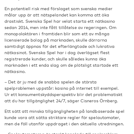
En potentiell risk med förslaget som svenska medier
målar upp är att nätspelandet kan komma att öka
drastiskt. Svenska Spel har velat starta ett nätkasino
sedan 2014, men inte fått tillåtelse av regeringen. Om
monopolaktören i framtiden blir som ett av många
licensierade bolag på marknaden, skulle dörrarna
samtidigt öppnas för det efterlängtade och lukrativa
nätkasinot. Svenska Spel har i dag överlägset flest
registrerade kunder, och skulle således kunna öka
marknaden i ett enda slag om de plötsligt startade ett
nätkasino.
– Det är ju med de snabba spelen de största
spelproblemen uppstår: kasino på internet till exempel.
Ur ett konsumentskyddsperspektiv blir det problematiskt
att du har tillgänglighet 24/7, säger Cisneros Örnberg.
Ett sätt att minska tillgängligheten på landbaserade spel
kunde vara att sätta striktare regler för spelautomater,
men de föll utanför uppdraget i den aktuella utredningen.