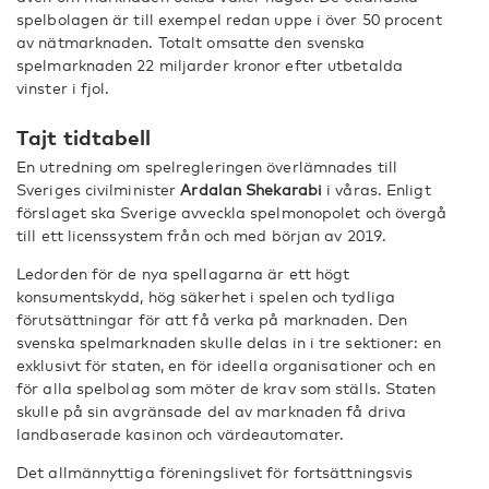
spelbolagen är till exempel redan uppe i över 50 procent
av nätmarknaden. Totalt omsatte den svenska
spelmarknaden 22 miljarder kronor efter utbetalda
vinster i fjol.
Tajt tidtabell
En utredning om spelregleringen överlämnades till
Sveriges civilminister
Ardalan Shekarabi
i våras. Enligt
förslaget ska Sverige avveckla spelmonopolet och övergå
till ett licenssystem från och med början av 2019.
Ledorden för de nya spellagarna är ett högt
konsumentskydd, hög säkerhet i spelen och tydliga
förutsättningar för att få verka på marknaden. Den
svenska spelmarknaden skulle delas in i tre sektioner: en
exklusivt för staten, en för ideella organisationer och en
för alla spelbolag som möter de krav som ställs. Staten
skulle på sin avgränsade del av marknaden få driva
landbaserade kasinon och värdeautomater.
Det allmännyttiga föreningslivet för fortsättningsvis