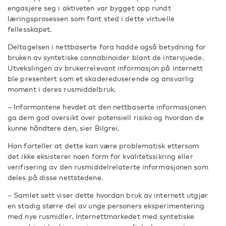
engasjere seg i aktiveten var bygget opp rundt
læringsprosessen som fant sted i dette virtuelle
fellesskapet.
Deltagelsen i nettbaserte fora hadde også betydning for
bruken av syntetiske cannabinoider blant de intervjuede.
Utvekslingen av brukerrelevant informasjon på internett
ble presentert som et skadereduserende og ansvarlig
moment i deres rusmiddelbruk.
– Informantene hevdet at den nettbaserte informasjonen
ga dem god oversikt over potensiell risiko og hvordan de
kunne håndtere den, sier Bilgrei.
Han forteller at dette kan være problematisk ettersom
det ikke eksisterer noen form for kvalitetssikring eller
verifisering av den rusmiddelrelaterte informasjonen som
deles på disse nettstedene.
– Samlet sett viser dette hvordan bruk av internett utgjør
en stadig større del av unge personers eksperimentering
med nye rusmidler. Internettmarkedet med syntetiske