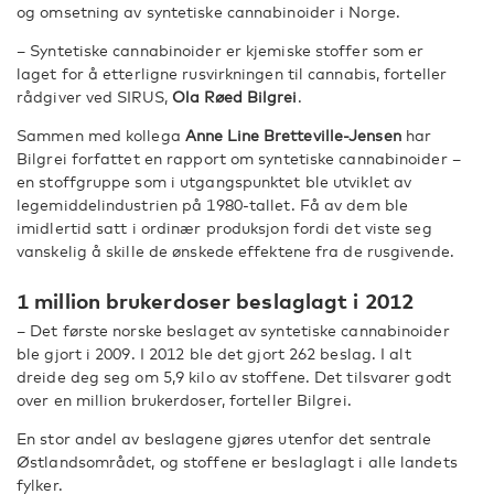
og omsetning av syntetiske cannabinoider i Norge.
– Syntetiske cannabinoider er kjemiske stoffer som er
laget for å etterligne rusvirkningen til cannabis, forteller
rådgiver ved SIRUS,
Ola Røed Bilgrei
.
Sammen med kollega
Anne Line Bretteville-Jensen
har
Bilgrei forfattet en rapport om syntetiske cannabinoider –
en stoffgruppe som i utgangspunktet ble utviklet av
legemiddelindustrien på 1980-tallet. Få av dem ble
imidlertid satt i ordinær produksjon fordi det viste seg
vanskelig å skille de ønskede effektene fra de rusgivende.
1 million brukerdoser beslaglagt i 2012
– Det første norske beslaget av syntetiske cannabinoider
ble gjort i 2009. I 2012 ble det gjort 262 beslag. I alt
dreide deg seg om 5,9 kilo av stoffene. Det tilsvarer godt
over en million brukerdoser, forteller Bilgrei.
En stor andel av beslagene gjøres utenfor det sentrale
Østlandsområdet, og stoffene er beslaglagt i alle landets
fylker.