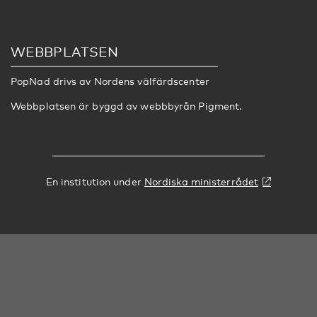
WEBBPLATSEN
PopNad drivs av
Nordens välfärdscenter
Webbplatsen är byggd av webbbyrån
Pigment
.
En institution under
Nordiska ministerrådet