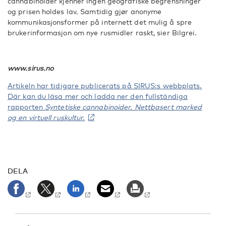
cannabinoider kjenner ingen geografiske begrensninger
og prisen holdes lav. Samtidig gjør anonyme
kommunikasjonsformer på internett det mulig å spre
brukerinformasjon om nye rusmidler raskt, sier Bilgrei.
www.sirus.no
Artikeln har tidigare publicerats på SIRUS:s webbplats.
Där kan du läsa mer och ladda ner den fullständiga
rapporten
Syntetiske cannabinoider. Nettbasert marked
og en virtuell ruskultur.
DELA