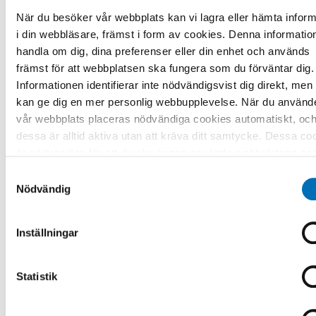
När du besöker vår webbplats kan vi lagra eller hämta inform
i din webbläsare, främst i form av cookies. Denna informatio
handla om dig, dina preferenser eller din enhet och används
främst för att webbplatsen ska fungera som du förväntar dig.
Informationen identifierar inte nödvändigsvist dig direkt, men
kan ge dig en mer personlig webbupplevelse. När du använd
vår webbplats placeras nödvändiga cookies automatiskt, oc
ALKOHOL
dessa är alltid aktiva utan att kräva ditt samtycke. Dessa co
Nordiskt samarbete: svammel eller
är nödvändiga för att du ska kunna använda webbplatsen oc
handling?
dess funktioner. Vi respekterar din integritet, och du kan välj
Samtyckesval
22 apr 2026
vilka ytterligare cookies (statistiska, preferens, marknadsför
Nödvändig
och oklassificerade) du vill acceptera. Klicka på de olika
kategorirubrikerna för att ta reda på mer och anpassa dina
Inställningar
inställningar för cookies. Observera att blockering av cookie
påverka din upplevelse av webbplatsen och de tjänster vi
erbjuder. Om du har besökt vår webbplats tidigare och accep
Statistik
användningen av cookies kan du alltid radera dem genom att
navigera till sekretessinställningarna i din webbläsare.