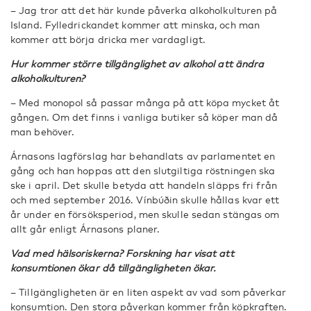
– Jag tror att det här kunde påverka alkoholkulturen på
Island. Fylledrickandet kommer att minska, och man
kommer att börja dricka mer vardagligt.
Hur kommer större tillgänglighet av alkohol att ändra
alkoholkulturen?
– Med monopol så passar många på att köpa mycket åt
gången. Om det finns i vanliga butiker så köper man då
man behöver.
Árnasons lagförslag har behandlats av parlamentet en
gång och han hoppas att den slutgiltiga röstningen ska
ske i april. Det skulle betyda att handeln släpps fri från
och med september 2016. Vínbúðin skulle hållas kvar ett
år under en försöksperiod, men skulle sedan stängas om
allt går enligt Árnasons planer.
Vad med hälsoriskerna? Forskning har visat att
konsumtionen ökar då tillgängligheten ökar.
– Tillgängligheten är en liten aspekt av vad som påverkar
konsumtion. Den stora påverkan kommer från köpkraften.