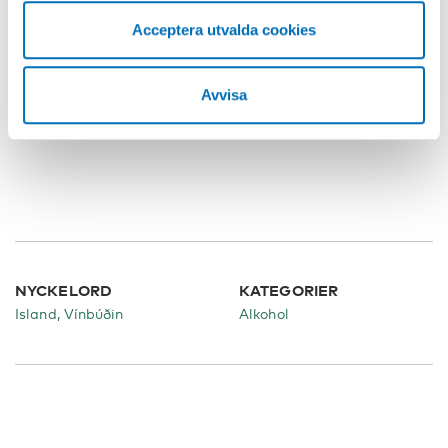
Fakta
Acceptera utvalda cookies
Vilhjálmur Árnason är motorn bakom förslaget att
slopa alkoholmonopolet på Island.
Avvisa
NYCKELORD
KATEGORIER
Island, Vínbúðin
Alkohol