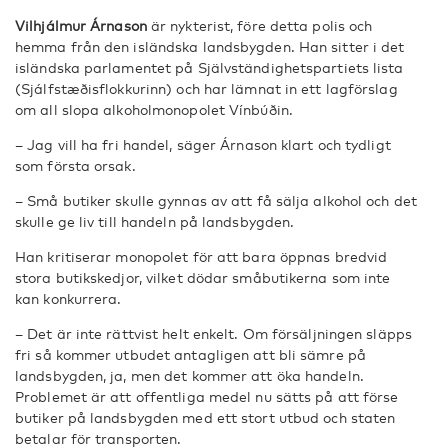
V
ilhjálmur Árnason
är nykterist, före detta polis och
hemma från den isländska landsbygden. Han sitter i det
isländska parlamentet på Självständighetspartiets lista
(Sjálfstæðisflokkurinn) och har lämnat in ett lagförslag
om all slopa alkoholmonopolet Vínbúðin.
– Jag vill ha fri handel, säger Árnason klart och tydligt
som första orsak.
– Små butiker skulle gynnas av att få sälja alkohol och det
skulle ge liv till handeln på landsbygden.
Han kritiserar monopolet för att bara öppnas bredvid
stora butikskedjor, vilket dödar småbutikerna som inte
kan konkurrera.
– Det är inte rättvist helt enkelt. Om försäljningen släpps
fri så kommer utbudet antagligen att bli sämre på
landsbygden, ja, men det kommer att öka handeln.
Problemet är att offentliga medel nu sätts på att förse
butiker på landsbygden med ett stort utbud och staten
betalar för transporten.