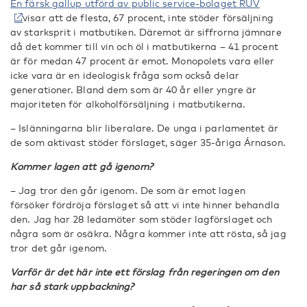
En färsk gallup utförd av public service-bolaget RÚV
visar att de flesta, 67 procent, inte stöder försäljning
av starksprit i matbutiken. Däremot är siffrorna jämnare
då det kommer till vin och öl i matbutikerna – 41 procent
är för medan 47 procent är emot. Monopolets vara eller
icke vara är en ideologisk fråga som också delar
generationer. Bland dem som är 40 år eller yngre är
majoriteten för alkoholförsäljning i matbutikerna.
– Islänningarna blir liberalare. De unga i parlamentet är
de som aktivast stöder förslaget, säger 35-åriga Árnason.
Kommer lagen att gå igenom?
– Jag tror den går igenom. De som är emot lagen
försöker fördröja förslaget så att vi inte hinner behandla
den. Jag har 28 ledamöter som stöder lagförslaget och
några som är osäkra. Några kommer inte att rösta, så jag
tror det går igenom.
Varför är det här inte ett förslag från regeringen om den
har så stark uppbackning?