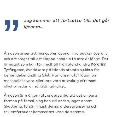
Jag kommer att fortsätta tills det går
igenom…
Árnason anser att monopolen öppnar nya butiker överallt
och att steget till att släppa handeln fri inte är långt. Det
är något som han får medhåll från bland andra
Þórarinn
Tyrfingsson
, överläkare på Islands största sjukhus för
beroendebehandling SÁÁ. Han anser att frågan om
monopolens vara eller inte vara är oviktig eftersom
alkohol redan är så lättillgängligt.
Árnason är mån om att understryka att det är bara
formen på försäljning han vill ändra, inget annat.
Skatterna, försäljningstiderna, åldersgränserna och
reklamförbudet kommer att vara de samma.