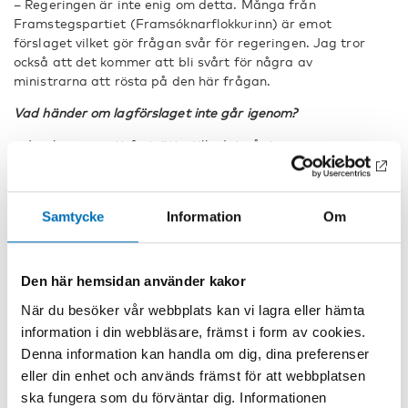
– Regeringen är inte enig om detta. Många från
Framstegspartiet (Framsóknarflokkurinn) är emot
förslaget vilket gör frågan svår för regeringen. Jag tror
också att det kommer att bli svårt för några av
ministrarna att rösta på den här frågan.
Vad händer om lagförslaget inte går igenom?
– Jag kommer att fortsätta tills det går igenom.
Vänstern tvekar på lagförslagets stöd
Samtycke
Information
Om
Ögmundur Jónasson
, parlamentariker för Vänsterpartiet
– de gröna (Vinstrihreyfingin – grænt framboð), är inte
Den här hemsidan använder kakor
säker på att stödet för lagförslaget är så starkt som
Árnason påstår. Jónasson är en av de starkaste kritikerna
När du besöker vår webbplats kan vi lagra eller hämta
till förslaget.
information i din webbläsare, främst i form av cookies.
– Jag är tveksam på att lagförslaget går igenom, trots
Denna information kan handla om dig, dina preferenser
att många säger att de stöder det. Detta är ett
eller din enhet och används främst för att webbplatsen
lagförslag som också är kritiserat från högern, säger
ska fungera som du förväntar dig. Informationen