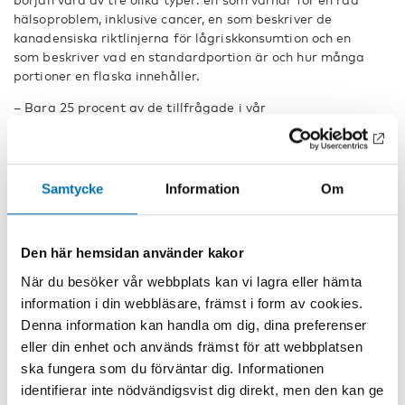
hälsoproblem, inklusive cancer, en som beskriver de
kanadensiska riktlinjerna för lågriskkonsumtion och en
som beskriver vad en standardportion är och hur många
portioner en flaska innehåller.
– Bara 25 procent av de tillfrågade i vår
bakgrundsundersökning visste att alkohol ökar risken för
cancer, därför tyckte vi att den varningsetiketten var
berättigad. Endast en fjärdedel visste om riktlinjerna för
lågriskkonsumtion och en lika liten del visste vad en
Samtycke
Information
Om
standardportion är.
Blodig strid utkämpades
Den här hemsidan använder kakor
Målet är att studera vilken inverkan etiketterna har på
När du besöker vår webbplats kan vi lagra eller hämta
kunskapsnivån, attityderna, stödet för märkning av
information i din webbläsare, främst i form av cookies.
alkoholprodukter och förändringar på beteendet.
Territoriet Yukon valdes eftersom det har den högsta
Denna information kan handla om dig, dina preferenser
försäljningen av alkohol per person, och en av de högsta
eller din enhet och används främst för att webbplatsen
frekvenserna av cancer i Kanada.
ska fungera som du förväntar dig. Informationen
identifierar inte nödvändigsvist dig direkt, men den kan ge
Alkoholindustrins intrång i forskningen liknar Stockwell