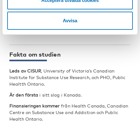
Acceptera utvalda cookies
sådant som ger oss tillfredsställelse och glädje, men vi vill
också ha information om hälsorisker på produkterna.
DELA
Avvisa
Fakta om studien
Leds av CISUR
, University of Victoria’s Canadian
Institute for Substance Use Research, och PHO, Public
Healtth Ontario.
Är den första
i sitt slag i Kanada.
Finansieringen kommer
från Health Canada, Canadian
Centre on Substance Use and Addiction och Public
Health Ontario.