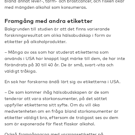
bland annat lever-, tarm- och bröstcancer, och risken ökar
med mängden alkohol som konsumeras.
Framgång med andra etiketter
Bakgrunden till studien är att det finns varierande
forskningsresultat om olika hälsobudskap i form av
etiketter på alkoholprodukter.
– Många av oss som har studerat etiketterna som
används i USA har knappt lagt märke till dem, de har inte
förändrats på 30 till 40 år. De är små, svart-vita och
väldigt tråkiga.
En sak har forskarna ändå lärt sig av etiketterna i USA.
– De som kommer ihåg hälsobudskapen är de som
tenderar att vara storkonsumenter, på det sättet
uppfyller etiketterna sitt syfte. Om du vill öka
medvetenheten om en fråga bland storkonsumenter är
etiketter väldigt bra, eftersom de troligast ses av dem
som är exponerade för flest flaskor alkohol.
Också framgångarna med varningsetiketter på