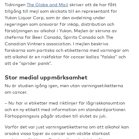
Tidningen
The Globe and Mail
skriver att de har fått
tillgång till mejl som skickats till en representant för
Yukon Liquor Corp, som är den avdelning under
regeringen som ansvarar för inköp, distribution och
försäljningen av alkohol i Yukon. Mejlen är skrivna av
cheferna för Beer Canada, Spirits Canada och The
Canadian Vintners association. I mejlen beskrivs
forskarna som partiska och etiketterna med varningar om
att alkohol är en riskfaktor för cancer kallas ”falska” och
att de ”sprider panik”.
Stor medial uppmärksamhet
Nu är studien igång igen, men utan varningsetiketterna
om cancer.
– Nu har vi etiketter med riktlinjer för lågriskkonsumtion
och en ny etikett med information om standardportioner.
Förhoppningsvis pågår studien till slutet av juli.
Varför det var just varningsetiketterna om att alkohol kan
orsaka vissa typer av cancer som väckte starkast