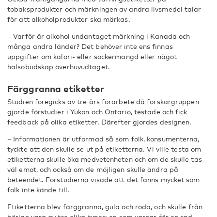
tobaksprodukter och märkningen av andra livsmedel talar
för att alkoholprodukter ska märkas.
– Varför är alkohol undantaget märkning i Kanada och
många andra länder? Det behöver inte ens finnas
uppgifter om kalori- eller sockermängd eller något
hälsobudskap överhuvudtaget.
Färggranna etiketter
Studien föregicks av tre års förarbete då forskargruppen
gjorde förstudier i Yukon och Ontario, testade och fick
feedback på olika etiketter. Därefter gjordes designen.
– Informationen är utformad så som folk, konsumenterna,
tyckte att den skulle se ut på etiketterna. Vi ville testa om
etiketterna skulle öka medvetenheten och om de skulle tas
väl emot, och också om de möjligen skulle ändra på
beteendet. Förstudierna visade att det fanns mycket som
folk inte kände till.
Etiketterna blev färggranna, gula och röda, och skulle från
början vara av tre olika typer: en som varnar för en rad