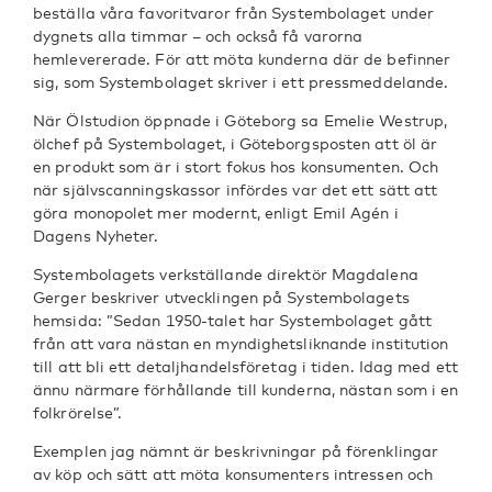
beställa våra favoritvaror från Systembolaget under
dygnets alla timmar – och också få varorna
hemlevererade. För att möta kunderna där de befinner
sig, som Systembolaget skriver i ett pressmeddelande.
När Ölstudion öppnade i Göteborg sa Emelie Westrup,
ölchef på Systembolaget, i Göteborgsposten att öl är
en produkt som är i stort fokus hos konsumenten. Och
när självscanningskassor infördes var det ett sätt att
göra monopolet mer modernt, enligt Emil Agén i
Dagens Nyheter.
Systembolagets verkställande direktör Magdalena
Gerger beskriver utvecklingen på Systembolagets
hemsida: ”Sedan 1950-talet har Systembolaget gått
från att vara nästan en myndighetsliknande institution
till att bli ett detaljhandelsföretag i tiden. Idag med ett
ännu närmare förhållande till kunderna, nästan som i en
folkrörelse”.
Exemplen jag nämnt är beskrivningar på förenklingar
av köp och sätt att möta konsumenters intressen och