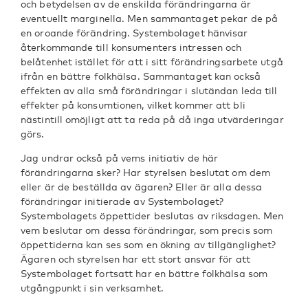
och betydelsen av de enskilda förändringarna är
eventuellt marginella. Men sammantaget pekar de på
en oroande förändring. Systembolaget hänvisar
återkommande till konsumenters intressen och
belåtenhet istället för att i sitt förändringsarbete utgå
ifrån en bättre folkhälsa. Sammantaget kan också
effekten av alla små förändringar i slutändan leda till
effekter på konsumtionen, vilket kommer att bli
nästintill omöjligt att ta reda på då inga utvärderingar
görs.
Jag undrar också på vems initiativ de här
förändringarna sker? Har styrelsen beslutat om dem
eller är de beställda av ägaren? Eller är alla dessa
förändringar initierade av Systembolaget?
Systembolagets öppettider beslutas av riksdagen. Men
vem beslutar om dessa förändringar, som precis som
öppettiderna kan ses som en ökning av tillgänglighet?
Ägaren och styrelsen har ett stort ansvar för att
Systembolaget fortsatt har en bättre folkhälsa som
utgångpunkt i sin verksamhet.