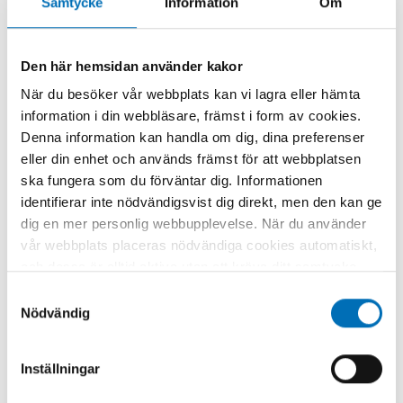
Samtycke
Information
Om
Den här hemsidan använder kakor
När du besöker vår webbplats kan vi lagra eller hämta
information i din webbläsare, främst i form av cookies.
Denna information kan handla om dig, dina preferenser
NYCKELORD
KATEGORIER
eller din enhet och används främst för att webbplatsen
alkoholindustrin,
Alkohol
ska fungera som du förväntar dig. Informationen
alkoholmonopol,
identifierar inte nödvändigsvist dig direkt, men den kan ge
alkoholpolitik
dig en mer personlig webbupplevelse. När du använder
vår webbplats placeras nödvändiga cookies automatiskt,
och dessa är alltid aktiva utan att kräva ditt samtycke.
Dessa cookies är nödvändiga för att du ska kunna
Samtyckesval
använda webbplatsen och dess funktioner. Vi respekterar
Nödvändig
din integritet, och du kan välja vilka ytterligare cookies
Relaterat innehåll
(statistiska, preferens, marknadsföring och
Inställningar
oklassificerade) du vill acceptera. Klicka på de olika
kategorirubrikerna för att ta reda på mer och anpassa