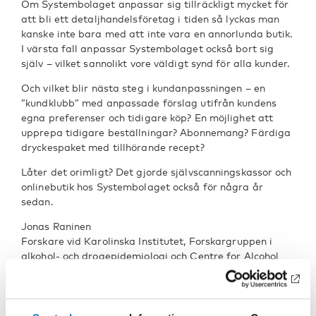
Om Systembolaget anpassar sig tillräckligt mycket för
att bli ett detaljhandelsföretag i tiden så lyckas man
kanske inte bara med att inte vara en annorlunda butik.
I värsta fall anpassar Systembolaget också bort sig
själv – vilket sannolikt vore väldigt synd för alla kunder.
Och vilket blir nästa steg i kundanpassningen – en
”kundklubb” med anpassade förslag utifrån kundens
egna preferenser och tidigare köp? En möjlighet att
upprepa tidigare beställningar? Abonnemang? Färdiga
dryckespaket med tillhörande recept?
Låter det orimligt? Det gjorde självscanningskassor och
onlinebutik hos Systembolaget också för några år
sedan.
Jonas Raninen
Forskare vid Karolinska Institutet, Forskargruppen i
alkohol- och drogepidemiologi och Centre for Alcohol
Policy Research vid La Trobe University
DELA