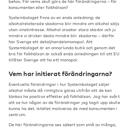
behov. För vems skull görs de här förändringarna – för
konsumenten eller folkhälsan?
Systembolaget finns av en enda anledning: de
alkoholrelaterade skadorna blir mindre om alkohol säljs
utan vinstintresse. Alkohol orsakar stora skador och ju
mindre vi dricker desto mindre blir skadorna – därför
har Sverige ett detaljhandelsmonopol. Att
Systembolaget är en annorlunda butik och genom det
bra för folkhälsan är också enda anledningen till att EU
tillåter Sverige att ha ett monopol.
Vem har initierat förändringarna?
Eventuella förändringar i hur Systembolaget säljer
alkohol måste då rimligtvis göras utifrån att de kan
tänkas ha positiva effekter på folkhälsan. Jag har svårt
att se hur någon av de förändringar jag tagit upp skulle
kunna ha det. Istället motiveras de med konsumenten i
centrum.
De här förändringarna ses säkert som små av många,