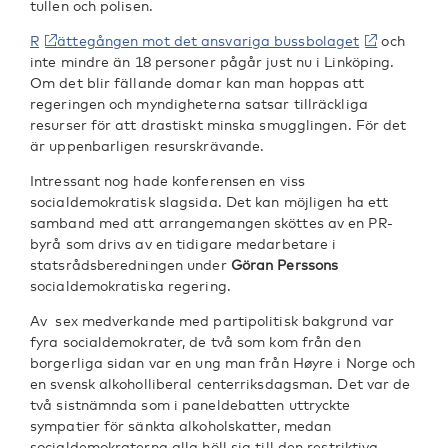
tullen och polisen.
R
ättegången mot det ansvariga bussbolaget
och
inte mindre än 18 personer pågår just nu i Linköping.
Om det blir fällande domar kan man hoppas att
regeringen och myndigheterna satsar tillräckliga
resurser för att drastiskt minska smugglingen. För det
är uppenbarligen resurskrävande.
Intressant nog hade konferensen en viss
socialdemokratisk slagsida. Det kan möjligen ha ett
samband med att arrangemangen sköttes av en PR-
byrå som drivs av en tidigare medarbetare i
statsrådsberedningen under
Göran Perssons
socialdemokratiska regering.
Av sex medverkande med partipolitisk bakgrund var
fyra socialdemokrater, de två som kom från den
borgerliga sidan var en ung man från Høyre i Norge och
en svensk alkoholliberal centerriksdagsman. Det var de
två sistnämnda som i paneldebatten uttryckte
sympatier för sänkta alkoholskatter, medan
socialdemokraterna alla höll sig till den restriktiva