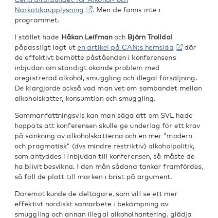
Narkotikaupplysning
. Men de fanns inte i
programmet.
I stället hade
Håkan Leifman
och
Björn Trolldal
påpassligt lagt ut
en artikel på CAN:s hemsida
där
de effektivt bemötte påståenden i konferensens
inbjudan om ständigt ökande problem med
oregistrerad alkohol, smuggling och illegal försäljning.
De klargjorde också vad man vet om sambandet mellan
alkoholskatter, konsumtion och smuggling.
Sammanfattningsvis kan man säga att om SVL hade
hoppats att konferensen skulle ge underlag för ett krav
på sänkning av alkoholskatterna och en mer ”modern
och pragmatisk” (dvs mindre restriktiv) alkoholpolitik,
som antyddes i inbjudan till konferensen, så måste de
ha blivit besvikna. I den mån sådana tankar framfördes,
så föll de platt till marken i brist på argument.
Däremot kunde de deltagare, som vill se ett mer
effektivt nordiskt samarbete i bekämpning av
smuggling och annan illegal alkoholhantering, glädja