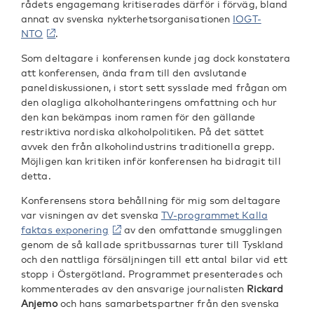
rådets engagemang kritiserades därför i förväg, bland
annat av svenska nykterhetsorganisationen
IOGT-
NTO
.
Som deltagare i konferensen kunde jag dock konstatera
att konferensen, ända fram till den avslutande
paneldiskussionen, i stort sett sysslade med frågan om
den olagliga alkoholhanteringens omfattning och hur
den kan bekämpas inom ramen för den gällande
restriktiva nordiska alkoholpolitiken. På det sättet
avvek den från alkoholindustrins traditionella grepp.
Möjligen kan kritiken inför konferensen ha bidragit till
detta.
Konferensens stora behållning för mig som deltagare
var visningen av det svenska
TV-programmet Kalla
faktas exponering
av den omfattande smugglingen
genom de så kallade spritbussarnas turer till Tyskland
och den nattliga försäljningen till ett antal bilar vid ett
stopp i Östergötland. Programmet presenterades och
kommenterades av den ansvarige journalisten
Rickard
Anjemo
och hans samarbetspartner från den svenska