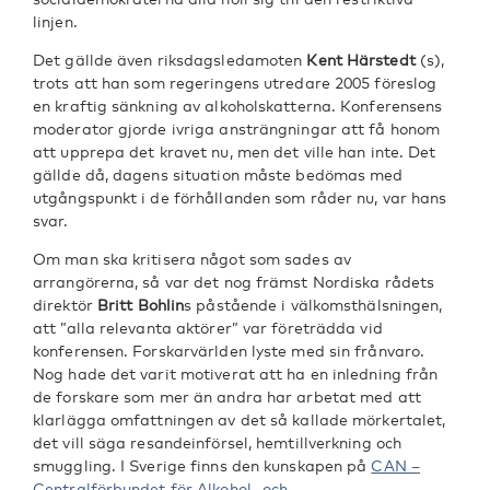
linjen.
Det gällde även riksdagsledamoten
Kent Härstedt
(s),
trots att han som regeringens utredare 2005 föreslog
en kraftig sänkning av alkoholskatterna. Konferensens
moderator gjorde ivriga ansträngningar att få honom
att upprepa det kravet nu, men det ville han inte. Det
gällde då, dagens situation måste bedömas med
utgångspunkt i de förhållanden som råder nu, var hans
svar.
Om man ska kritisera något som sades av
arrangörerna, så var det nog främst Nordiska rådets
direktör
Britt Bohlin
s påstående i välkomsthälsningen,
att ”alla relevanta aktörer” var företrädda vid
konferensen. Forskarvärlden lyste med sin frånvaro.
Nog hade det varit motiverat att ha en inledning från
de forskare som mer än andra har arbetat med att
klarlägga omfattningen av det så kallade mörkertalet,
det vill säga resandeinförsel, hemtillverkning och
smuggling. I Sverige finns den kunskapen på
CAN –
Centralförbundet för Alkohol- och