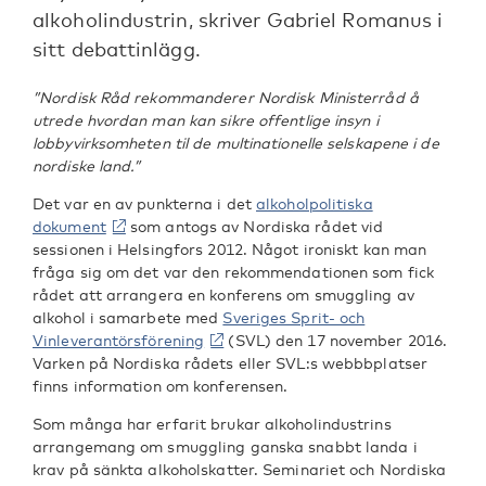
alkoholindustrin, skriver Gabriel Romanus i
sitt debattinlägg.
”Nordisk Råd rekommanderer Nordisk Ministerråd å
utrede hvordan man kan sikre offentlige insyn i
lobbyvirksomheten til de multinationelle selskapene i de
nordiske land.”
Det var en av punkterna i det
alkoholpolitiska
dokument
som antogs av Nordiska rådet vid
sessionen i Helsingfors 2012. Något ironiskt kan man
fråga sig om det var den rekommendationen som fick
rådet att arrangera en konferens om smuggling av
alkohol i samarbete med
Sveriges Sprit- och
Vinleverantörsförening
(SVL) den 17 november 2016.
Varken på Nordiska rådets eller SVL:s webbbplatser
finns information om konferensen.
Som många har erfarit brukar alkoholindustrins
arrangemang om smuggling ganska snabbt landa i
krav på sänkta alkoholskatter. Seminariet och Nordiska