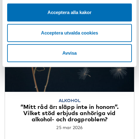
sekretessinställningarna i din webbläsare.
Acceptera alla kakor
Acceptera utvalda cookies
Avvisa
ALKOHOL
“Mitt råd är: släpp inte in honom”.
Vilket stöd erbjuds anhöriga vid
alkohol- och drogproblem?
25 mar 2026