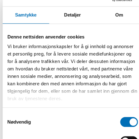
Samtykke
Detaljer
Om
Denne nettsiden anvender cookies
Vi bruker informasjonskapsler for å gi innhold og annonser
et personlig preg, for å levere sosiale mediefunksjoner og
for å analysere trafikken vår. Vi deler dessuten informasjon
om hvordan du bruker nettstedet vårt, med partnerne våre
RAPPORT
-
FOLKEHELSE
innen sosiale medier, annonsering og analysearbeid, som
1 feb 2018
kan kombinere den med annen informasjon du har gjort
Unga mäns hälsa i de nordiska länderna
tilgjengelig for dem, eller som de har samlet inn gjennom din
Den socialt betingade ojämlikheten i hälsa har tilltagit
bruk av tjenestene deres.
under de senaste decennierna. Den här utvecklingen har
särskilt drabb [...]
Samtykkevalg
Nødvendig