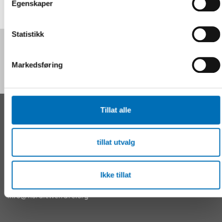
Egenskaper
Statistikk
Følg oss på sosiale medier:
Markedsføring
Tillat alle
KONTAKT
Nordens velferdssenter Sverige
tillat utvalg
Tel:
+46 8 545 536 00
info@nordicwelfare.org
Nordens velferdssenter Finland
Ikke tillat
Tel:
+358 (0)20 7410 880
info@nordicwelfare.org