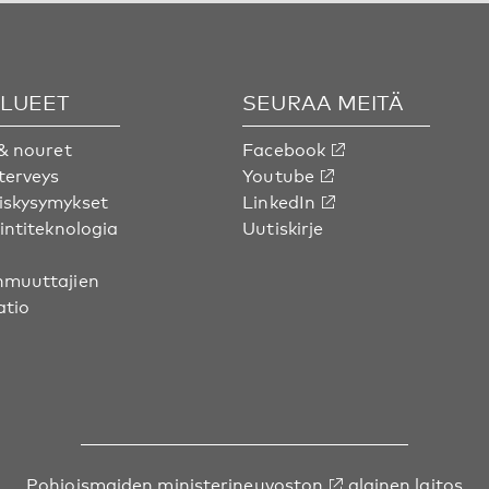
ALUEET
SEURAA MEITÄ
& nouret
Facebook
terveys
Youtube
skysymykset
LinkedIn
intiteknologia
Uutiskirje
muuttajien
atio
Pohjoismaiden ministerineuvoston
alainen laitos