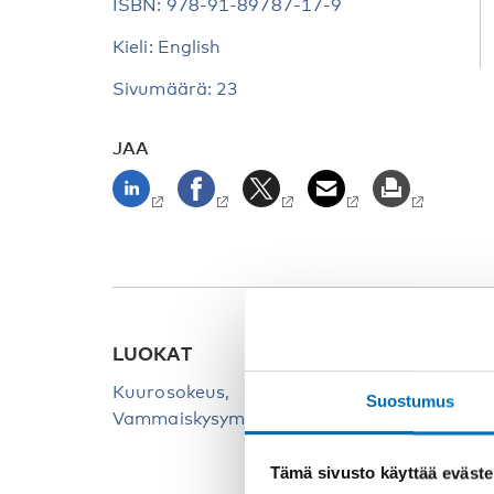
ISBN: 978-91-89787-17-9
Kieli: English
Sivumäärä: 23
JAA
LUOKAT
Kuurosokeus
Suostumus
Vammaiskysymykset
Tämä sivusto käyttää eväste