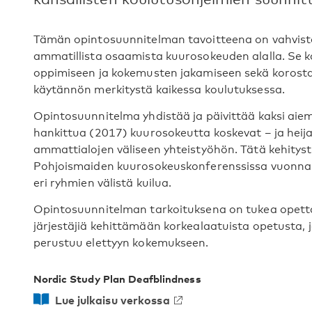
Tämän opintosuunnitelman tavoitteena on vahvista
ammatillista osaamista kuurosokeuden alalla. Se
oppimiseen ja kokemusten jakamiseen sekä korost
käytännön merkitystä kaikessa koulutuksessa.
Opintosuunnitelma yhdistää ja päivittää kaksi ai
hankittua (2017) kuurosokeutta koskevat – ja heij
ammattialojen väliseen yhteistyöhön. Tätä kehityst
Pohjoismaiden kuurosokeuskonferenssissa vuonna 2
eri ryhmien välistä kuilua.
Opintosuunnitelman tarkoituksena on tukea opettaj
järjestäjiä kehittämään korkealaatuista opetusta, jo
perustuu elettyyn kokemukseen.
Nordic Study Plan Deafblindness
Lue julkaisu verkossa