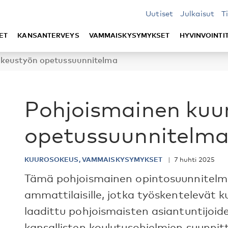
Uutiset
Julkaisut
T
ET
KANSANTERVEYS
VAMMAISKYSYMYKSET
HYVINVOINTI
okeustyön opetussuunnitelma
Pohjoismainen kuu
opetussuunnitelm
KUUROSOKEUS, VAMMAISKYSYMYKSET
7 huhti 2025
Tämä pohjoismainen opintosuunnitelm
ammattilaisille, jotka työskentelevät 
laadittu pohjoismaisten asiantuntijoid
kansallisten koulutusohjelmien suunnitt