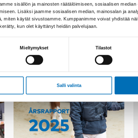
mme sisällön ja mainosten räätälöimiseen, sosiaalisen median
iseen. Lisäksi jaamme sosiaalisen median, mainosalan ja analy
, miten käytät sivustoamme. Kumppanimme voivat yhdistää näitä t
n kerätty, kun olet käyttänyt heidän palvelujaan.
Asiaan liittyvää sisältöä
Mieltymykset
Tilastot
Salli valinta