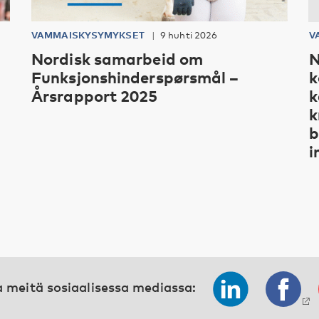
VAMMAISKYSYMYKSET
9 huhti 2026
V
Nordisk samarbeid om
N
Funksjonshinderspørsmål –
k
Årsrapport 2025
k
k
b
i
 meitä sosiaalisessa mediassa: