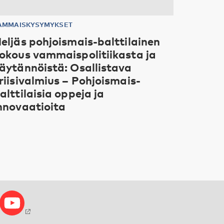
AMMAISKYSYMYKSET
eljäs pohjoismais-balttilainen
okous vammaispolitiikasta ja
äytännöistä: Osallistava
riisivalmius – Pohjoismais-
alttilaisia oppeja ja
nnovaatioita