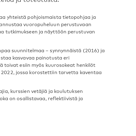
a yhteistä pohjoismaista tietopohjaa ja
 kannustaa vuoropuheluun perustuvaan
aa tutkimukseen ja näyttöön perustuvan
empaa suunnitelmaa – synnynnäistä (2016) ja
astaa kasvavaa painotusta eri
ä toivat esiin myös kuurosokeat henkilöt
022, jossa korostettiin tarvetta kaventaa
ia, kurssien vetäjiä ja koulutuksen
ka on osallistavaa, reflektiivistä ja