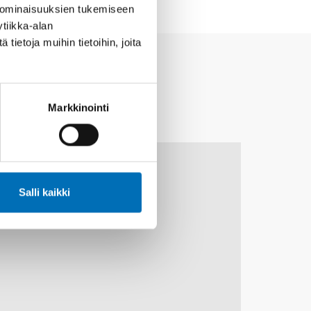
 ominaisuuksien tukemiseen
tiikka-alan
ietoja muihin tietoihin, joita
Markkinointi
10
11
MARRAS
2026
Salli kaikki