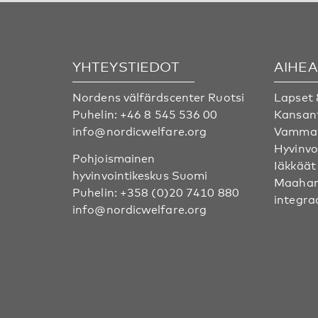
YHTEYSTIEDOT
AIHE
Nordens välfärdscenter Ruotsi
Lapset 
Puhelin:
+46 8 545 536 00
Kansan
info@nordicwelfare.org
Vammai
Hyvinvo
Pohjoismainen
Iäkkäät
hyvinvointikeskus Suomi
Maahan
Puhelin:
+358 (0)20 7410 880
integra
info@nordicwelfare.org