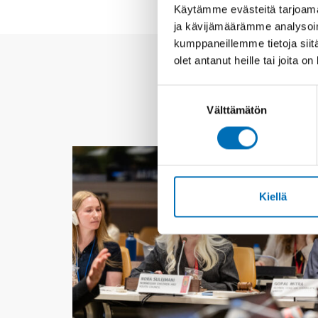
Käytämme evästeitä tarjoama
ja kävijämäärämme analysoim
kumppaneillemme tietoja siitä
olet antanut heille tai joita o
Suostumuksen
Välttämätön
valinta
Kiellä