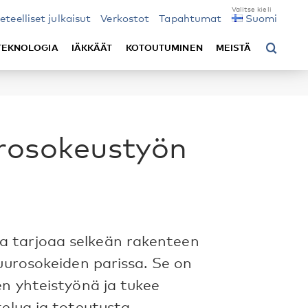
ieteelliset julkaisut
Verkostot
Tapahtumat
Suomi
TEKNOLOGIA
IÄKKÄÄT
KOTOUTUMINEN
MEISTÄ
rosokeustyön
a
a tarjoaa selkeän rakenteen
kuurosokeiden parissa. Se on
en yhteistyönä ja tukee
elua ja toteutusta.