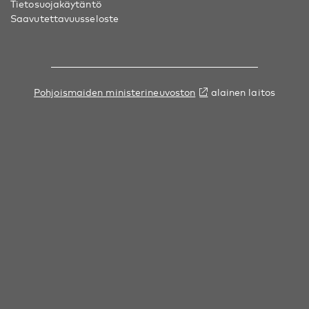
Tietosuojakäytäntö
Saavutettavuusseloste
Pohjoismaiden ministerineuvoston
alainen laitos