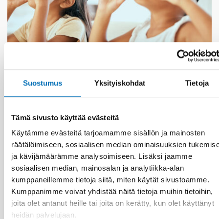
Suostumus
Yksityiskohdat
Tietoja
VAMMAISKYSYMYKSET
27 touko 2025
Tämä sivusto käyttää evästeitä
Inclusive and accessible AI on the agenda at the
UN COSP18 in June
Käytämme evästeitä tarjoamamme sisällön ja mainosten
räätälöimiseen, sosiaalisen median ominaisuuksien tukemis
ja kävijämäärämme analysoimiseen. Lisäksi jaamme
sosiaalisen median, mainosalan ja analytiikka-alan
kumppaneillemme tietoja siitä, miten käytät sivustoamme.
Kumppanimme voivat yhdistää näitä tietoja muihin tietoihin,
joita olet antanut heille tai joita on kerätty, kun olet käyttänyt
heidän palvelujaan.