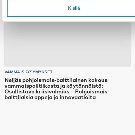
Kiellä
VAMMAISKYSYMYKSET
Neljäs pohjoismais-balttilainen kokous
vammaispolitiikasta ja käytännöistä:
Osallistava kriisivalmius – Pohjoismais-
balttilaisia oppeja ja innovaatioita