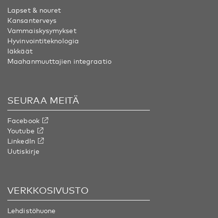
Lapset & nouret
Kansanterveys
Vammaiskysymykset
Hyvinvointiteknologia
Iäkkäät
Maahanmuuttajien integraatio
SEURAA MEITÄ
Facebook
Youtube
LinkedIn
Uutiskirje
VERKKOSIVUSTO
Lehdistöhuone