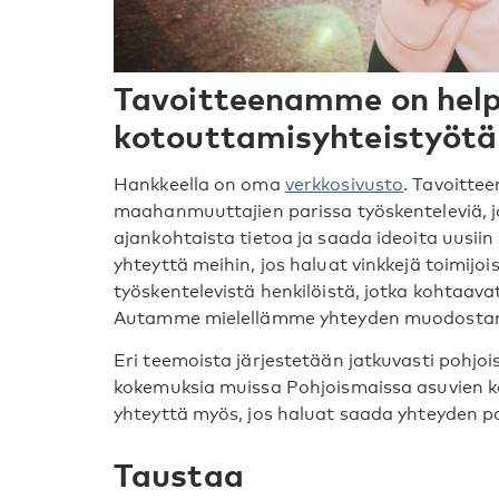
Tavoitteenamme on help
kotouttamisyhteistyötä
Hankkeella on oma
verkkosivusto
. Tavoitte
maahanmuuttajien parissa työskenteleviä, jo
ajankohtaista tietoa ja saada ideoita uusiin
yhteyttä meihin, jos haluat vinkkejä toimijoi
työskentelevistä henkilöistä, jotka kohtaava
Autamme mielellämme yhteyden muodostam
Eri teemoista järjestetään jatkuvasti pohjoi
kokemuksia muissa Pohjoismaissa asuvien ko
yhteyttä myös, jos haluat saada yhteyden p
Taustaa