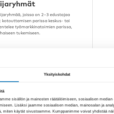
tijaryhmät
tijaryhmää, joissa on 2–3 edustajaa
t kotouttamisen parissa keskus- tai
kentelee työmarkkinatoimien parissa,
arhaiseen tukemiseen.
Yksityiskohdat
itä
mme sisällön ja mainosten räätälöimiseen, sosiaalisen median
iseen. Lisäksi jaamme sosiaalisen median, mainosalan ja analy
IEN INTEGRAATIO
17 kesä 2020
, miten käytät sivustoamme. Kumppanimme voivat yhdistää näitä t