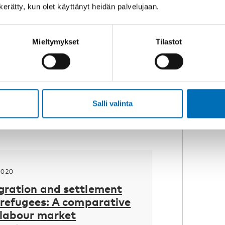
 live in a new country –
n kerätty, kun olet käyttänyt heidän palvelujaan.
ty and integration – Nordic
ective
tries have varying experience of
Mieltymykset
Tilastot
ntegrating refugees and other
our societies. Settli [...]
Salli valinta
2020
egration and settlement
r refugees: A comparative
 labour market