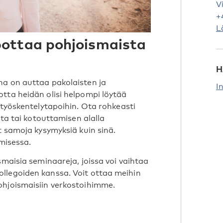
V
+
L
ottaa pohjoismaista
H
ena on auttaa pakolaisten ja
I
tta heidän olisi helpompi löytää
 työskentelytapoihin. Ota rohkeasti
sta tai kotouttamisen alalla
t samoja kysymyksiä kuin sinä.
isessa.
smaisia seminaareja, joissa voi vaihtaa
llegoiden kanssa. Voit ottaa meihin
ohjoismaisiin verkostoihimme.