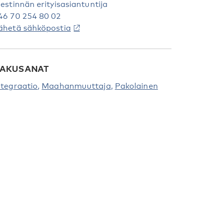
iestinnän erityisasiantuntija
46 70 254 80 02
ähetä sähköpostia
AKUSANAT
ntegraatio
Maahanmuuttaja
Pakolainen