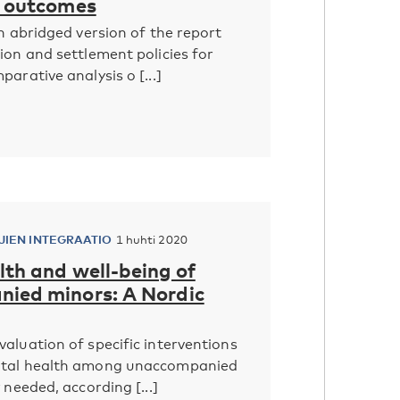
n outcomes
an abridged version of the report
ion and settlement policies for
arative analysis o [...]
IEN INTEGRAATIO
1 huhti 2020
th and well-being of
ied minors: A Nordic
aluation of specific interventions
ntal health among unaccompanied
 needed, according [...]