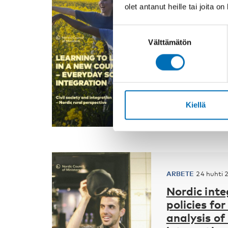
Learning to
olet antanut heille tai joita o
Civil socie
rural persp
Suostumuksen
The Nordic coun
Välttämätön
valinta
receiving and i
immigrants into 
Kiellä
ARBETE
24 huhti 
Nordic int
policies fo
analysis of