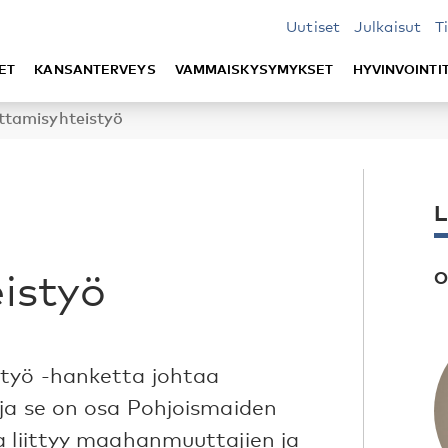
Uutiset
Julkaisut
T
ET
KANSANTERVEYS
VAMMAISKYSYMYKSET
HYVINVOINTI
tamisyhteistyö
L
istyö
O
työ -hanketta johtaa
 ja se on osa Pohjoismaiden
a liittyy maahanmuuttajien ja