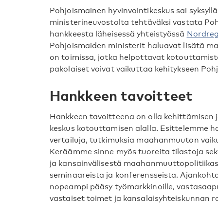
Pohjoismainen hyvinvointikeskus sai syksyl
ministerineuvostolta tehtäväksi vastata Po
hankkeesta läheisessä yhteistyössä
Nordreg
Pohjoismaiden ministerit haluavat lisätä ma
on toimissa, jotka helpottavat kotouttamis
pakolaiset voivat vaikuttaa kehitykseen Poh
Hankkeen tavoitteet
Hankkeen tavoitteena on olla kehittämisen
keskus kotouttamisen alalla. Esittelemme ha
vertailuja, tutkimuksia maahanmuuton vaikut
Keräämme sinne myös tuoreita tilastoja sek
ja kansainvälisestä maahanmuuttopolitiika
seminaareista ja konferensseista. Ajankohtai
nopeampi pääsy työmarkkinoille, vastasaapu
vastaiset toimet ja kansalaisyhteiskunnan r