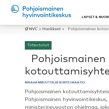
LAPSET & NUOR
NVC
>
Hankkeet
>
Pohjoismainen kotout
Toteutunut
Pohjoismainen
kotouttamisyhte
MAAHANMUUTTAJIEN INTEGRAATIO
Pohjoismainen kotouttamisyhteis
Pohjoismainen hyvinvointikeskus,
ministerineuvoston ohjelmaa, jok