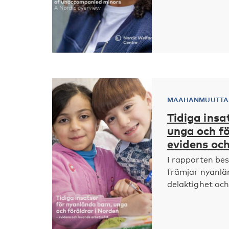
MAAHANMUUTTAJ
Tidiga insa
unga och fö
evidens oc
I rapporten bes
främjar nyanlä
delaktighet och 