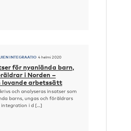
IEN INTEGRAATIO
4 helmi 2020
tser för nyanlända barn,
räldrar i Norden –
h lovande arbetssätt
krivs och analyseras insatser som
nda barns, ungas och föräldrars
integration i d [...]