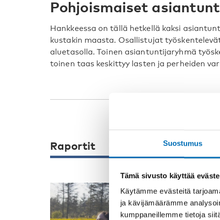
Pohjoismaiset asiantun
Hankkeessa on tällä hetkellä kaksi asiantun
kustakin maasta. Osallistujat työskentelevä
aluetasolla. Toinen asiantuntijaryhmä työs
toinen taas keskittyy lasten ja perheiden v
Raportit
Suostumus
Tämä sivusto käyttää eväste
Käytämme evästeitä tarjoama
ja kävijämäärämme analysoim
MAAHANMUUTTAJ
kumppaneillemme tietoja siitä