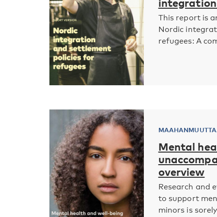
integratio
This report is 
Nordic integrat
refugees: A comp
MAAHANMUUTTAJ
Mental heal
unaccompan
overview
Research and ev
to support me
minors is sorely