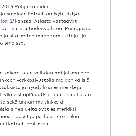
lä 2016 Pohjoismaiden
hjoismainen kotouttamisyhteistyö-
ion
kanssa. Asiasta vastaavat
iden välistä tiedonvaihtoa. Painopiste
ta ja sitä, miten maahanmuuttajat ja
joismaissa.
 ja kokemusten vaihdon pohjoismainen
nkeen verkkosivustolla maiden välisiä
uksista ja hyödyllisiä esimerkkejä.
ä viimeisimpiä uutisia pohjoismaisesta
sta sekä annamme vinkkejä
sia aihealueita ovat esimerkiksi
neet lapset ja perheet, erottelun
ooli kotouttamisessa.