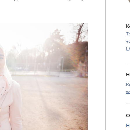
K
T
+
L
H
K
w
O
H