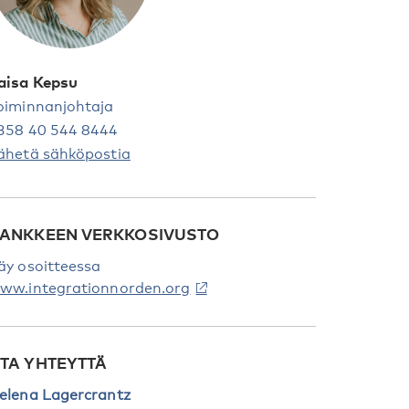
aisa Kepsu
oiminnanjohtaja
358 40 544 8444
ähetä sähköpostia
ANKKEEN VERKKOSIVUSTO
äy osoitteessa
ww.integrationnorden.org
TA YHTEYTTÄ
elena Lagercrantz