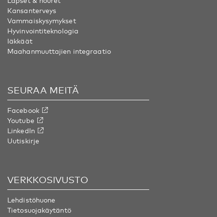
Lapset & nouret
Kansanterveys
Vammaiskysymykset
Hyvinvointiteknologia
Iäkkäät
Maahanmuuttajien integraatio
SEURAA MEITÄ
Facebook
Youtube
LinkedIn
Uutiskirje
VERKKOSIVUSTO
Lehdistöhuone
Tietosuojakäytäntö