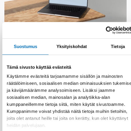
Suostumus
Yksityiskohdat
Tietoja
MAAHANMUUTTAJIEN INTEGRAATIO
4 touko 2026
Integration Norden har lanserat en ny
Tämä sivusto käyttää evästeitä
webbplats
Käytämme evästeitä tarjoamamme sisällön ja mainosten
räätälöimiseen, sosiaalisen median ominaisuuksien tukemis
ja kävijämäärämme analysoimiseen. Lisäksi jaamme
sosiaalisen median, mainosalan ja analytiikka-alan
kumppaneillemme tietoja siitä, miten käytät sivustoamme.
Kumppanimme voivat yhdistää näitä tietoja muihin tietoihin,
joita olet antanut heille tai joita on kerätty, kun olet käyttänyt
heidän palvelujaan.