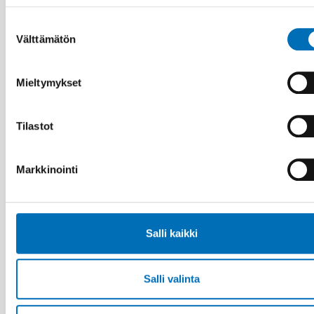
Suostumuksen
Välttämätön
valinta
Mieltymykset
Tilastot
MAAHANMUUTTAJIEN INTEGRAATIO
16 maalis 2026
Markkinointi
How is the second generation doing?
Promoting integration of migrants and their
families in the Nordic countries
Salli kaikki
24
MAALIS
2026
Salli valinta