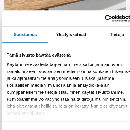
MAAHANMUUTTAJIEN INTEGRAATIO
Suostumus
Yksityiskohdat
Tietoja
4 touko 2026
Integration Norden har lanserat en ny
webbplats
Tämä sivusto käyttää evästeitä
Käytämme evästeitä tarjoamamme sisällön ja mainosten
räätälöimiseen, sosiaalisen median ominaisuuksien tukemis
ja kävijämäärämme analysoimiseen. Lisäksi jaamme
sosiaalisen median, mainosalan ja analytiikka-alan
kumppaneillemme tietoja siitä, miten käytät sivustoamme.
Kumppanimme voivat yhdistää näitä tietoja muihin tietoihin,
joita olet antanut heille tai joita on kerätty, kun olet käyttänyt
heidän palvelujaan.
Suostumuksen