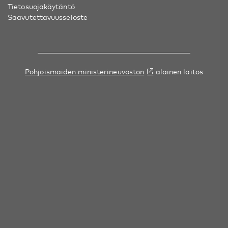
Tietosuojakäytäntö
Saavutettavuusseloste
Pohjoismaiden ministerineuvoston
alainen laitos