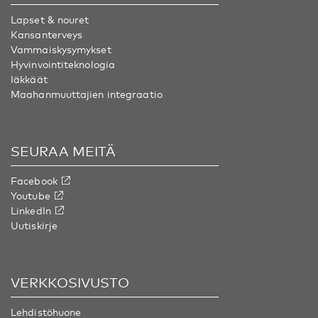
Lapset & nouret
Kansanterveys
Vammaiskysymykset
Hyvinvointiteknologia
Iäkkäät
Maahanmuuttajien integraatio
SEURAA MEITÄ
Facebook
Youtube
LinkedIn
Uutiskirje
VERKKOSIVUSTO
Lehdistöhuone