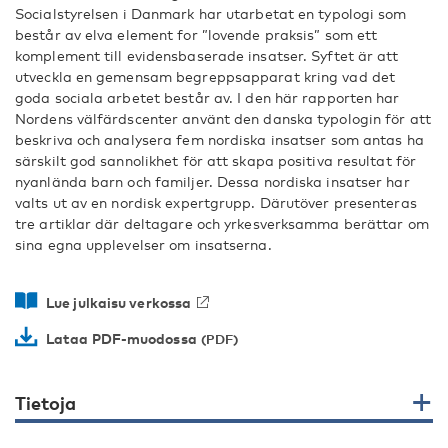
Socialstyrelsen i Danmark har utarbetat en typologi som
består av elva element for ”lovende praksis” som ett
komplement till evidensbaserade insatser. Syftet är att
utveckla en gemensam begreppsapparat kring vad det
goda sociala arbetet består av. I den här rapporten har
Nordens välfärdscenter använt den danska typologin för att
beskriva och analysera fem nordiska insatser som antas ha
särskilt god sannolikhet för att skapa positiva resultat för
nyanlända barn och familjer. Dessa nordiska insatser har
valts ut av en nordisk expertgrupp. Därutöver presenteras
tre artiklar där deltagare och yrkesverksamma berättar om
sina egna upplevelser om insatserna.
Lue julkaisu verkossa
Lataa PDF-muodossa
Tietoja