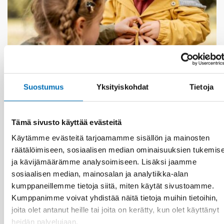
Suostumus
Yksityiskohdat
Tietoja
LAPSET & NUORET
18 syys 2024
Tämä sivusto käyttää evästeitä
Ensuring good living conditions for children in
low-income families
Käytämme evästeitä tarjoamamme sisällön ja mainosten
räätälöimiseen, sosiaalisen median ominaisuuksien tukemis
ja kävijämäärämme analysoimiseen. Lisäksi jaamme
sosiaalisen median, mainosalan ja analytiikka-alan
kumppaneillemme tietoja siitä, miten käytät sivustoamme.
Kumppanimme voivat yhdistää näitä tietoja muihin tietoihin,
joita olet antanut heille tai joita on kerätty, kun olet käyttänyt
heidän palvelujaan.