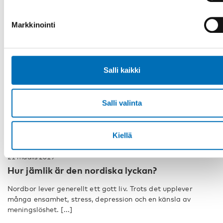
Markkinointi
Salli kaikki
Salli valinta
Kiellä
KANSANTERVEYS
21 maalis 2019
Hur jämlik är den nordiska lyckan?
Nordbor lever generellt ett gott liv. Trots det upplever
många ensamhet, stress, depression och en känsla av
meningslöshet. [...]