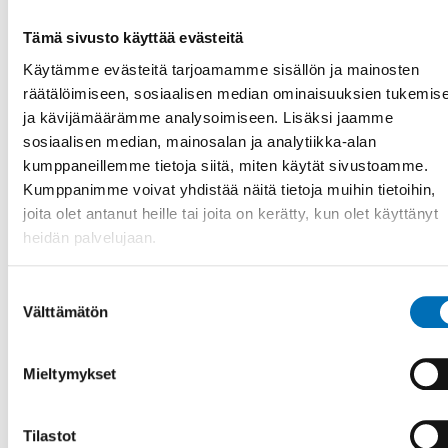
Tämä sivusto käyttää evästeitä
Käytämme evästeitä tarjoamamme sisällön ja mainosten
räätälöimiseen, sosiaalisen median ominaisuuksien tukemis
ja kävijämäärämme analysoimiseen. Lisäksi jaamme
sosiaalisen median, mainosalan ja analytiikka-alan
kumppaneillemme tietoja siitä, miten käytät sivustoamme.
Kumppanimme voivat yhdistää näitä tietoja muihin tietoihin,
KANSANTERVEYS
4 huhti 2019
joita olet antanut heille tai joita on kerätty, kun olet käyttänyt
Unga män särskilt drabbade då ojämlikhet i
heidän palvelujaan.
hälsa ökar
Suostumuksen
Social ojämlikhet i hälsa har ökat de senaste decennierna.
Välttämätön
Utvecklingen har särskilt drabbat unga män i form av ökad
valinta
förekomst av dro [...]
Mieltymykset
Tilastot