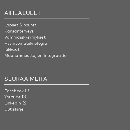
AIHEALUEET
Lapset & nouret
Kansanterveys
Vammaiskysymykset
Hyvinvointiteknologia
Iäkkäät
Maahanmuuttajien integraatio
SEURAA MEITÄ
Facebook
Youtube
LinkedIn
Uutiskirje