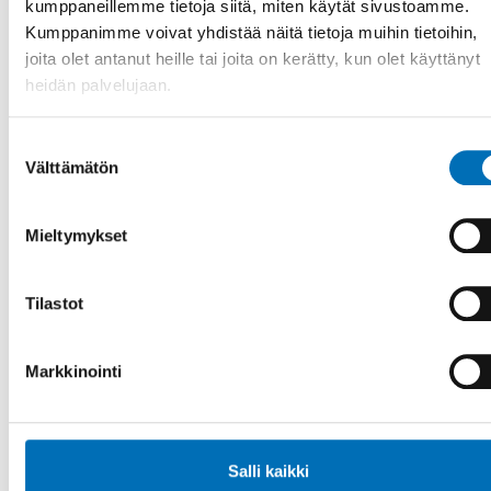
kumppaneillemme tietoja siitä, miten käytät sivustoamme.
Ensamhet bland äldre förkortar livet. Därför är tiden nu
Kumppanimme voivat yhdistää näitä tietoja muihin tietoihin,
mogen att rikta fokus mot ensamhet på samma sätt som
joita olet antanut heille tai joita on kerätty, kun olet käyttänyt
man tidigare riktat fok [...]
heidän palvelujaan.
Suostumuksen
Välttämätön
valinta
Mieltymykset
Tilastot
Markkinointi
Salli kaikki