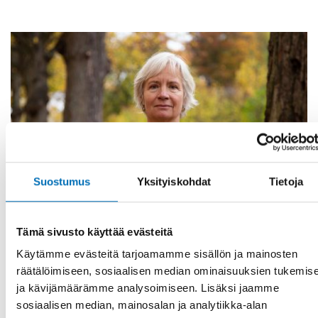
Suostumus
Yksityiskohdat
Tietoja
Tämä sivusto käyttää evästeitä
Käytämme evästeitä tarjoamamme sisällön ja mainosten
KANSANTERVEYS
räätälöimiseen, sosiaalisen median ominaisuuksien tukemis
21 marras 2018
ja kävijämäärämme analysoimiseen. Lisäksi jaamme
”Ensamhet gör människor sjuka”
sosiaalisen median, mainosalan ja analytiikka-alan