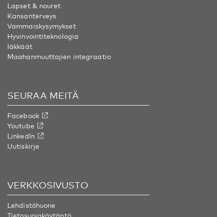
Lapset & nouret
Kansanterveys
Vammaiskysymykset
Hyvinvointiteknologia
Iäkkäät
Maahanmuuttajien integraatio
SEURAA MEITÄ
Facebook
Youtube
LinkedIn
Uutiskirje
VERKKOSIVUSTO
Lehdistöhuone
Tietosuojakäytäntö