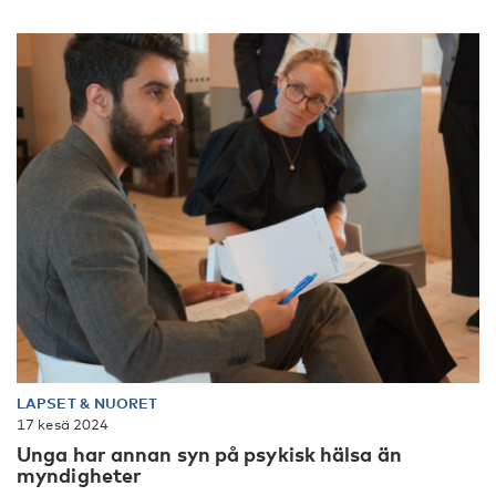
LAPSET & NUORET
17 kesä 2024
Unga har annan syn på psykisk hälsa än
myndigheter