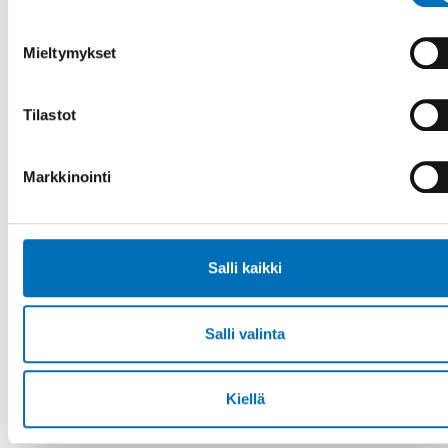
Mieltymykset
Tilastot
Markkinointi
Salli kaikki
HYVINVOINTIPOLITIIKKA
24 maalis 2021
Salli valinta
”Enbart fördelar med digitala lösningar inom
välfärden”
När det nordiska projektet Vård och omsorg på distans,
Kiellä
VOPD, går i mål med sin första etapp finns det en mycket
enkel men tydlig sluts [...]