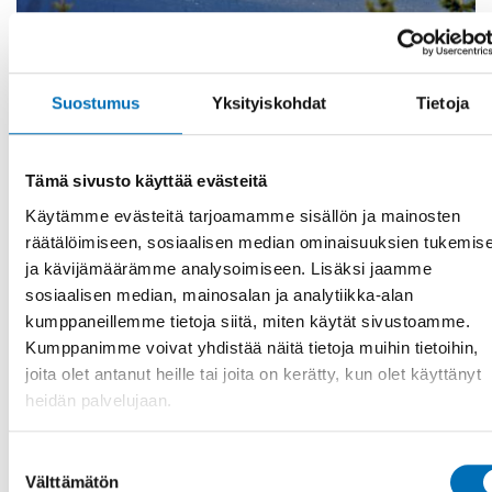
Suostumus
Yksityiskohdat
Tietoja
Tämä sivusto käyttää evästeitä
Käytämme evästeitä tarjoamamme sisällön ja mainosten
HYVINVOINTIPOLITIIKKA
räätälöimiseen, sosiaalisen median ominaisuuksien tukemis
21 huhti 2021
ja kävijämäärämme analysoimiseen. Lisäksi jaamme
Debatt: Brist på arbetskraft är ett hot mot den
sosiaalisen median, mainosalan ja analytiikka-alan
nordiska välfärdsmodellen
kumppaneillemme tietoja siitä, miten käytät sivustoamme.
Det här är en debattartikel som publiceras i Dagens
Kumppanimme voivat yhdistää näitä tietoja muihin tietoihin,
Medicin 21 april 2021 [...]
joita olet antanut heille tai joita on kerätty, kun olet käyttänyt
heidän palvelujaan.
Suostumuksen
Välttämätön
valinta