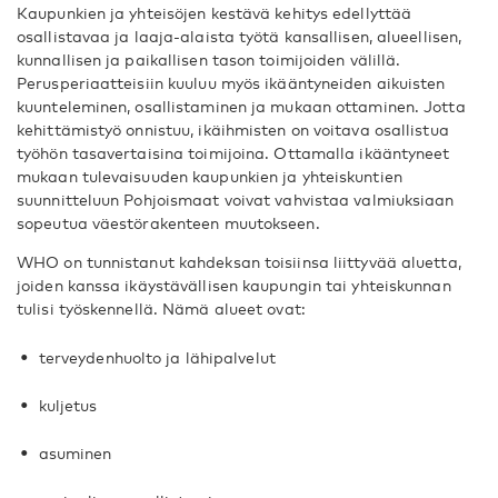
Kaupunkien ja yhteisöjen kestävä kehitys edellyttää
osallistavaa ja laaja-alaista työtä kansallisen, alueellisen,
kunnallisen ja paikallisen tason toimijoiden välillä.
Perusperiaatteisiin kuuluu myös ikääntyneiden aikuisten
kuunteleminen, osallistaminen ja mukaan ottaminen. Jotta
kehittämistyö onnistuu, ikäihmisten on voitava osallistua
työhön tasavertaisina toimijoina. Ottamalla ikääntyneet
mukaan tulevaisuuden kaupunkien ja yhteiskuntien
suunnitteluun Pohjoismaat voivat vahvistaa valmiuksiaan
sopeutua väestörakenteen muutokseen.
WHO on tunnistanut kahdeksan toisiinsa liittyvää aluetta,
joiden kanssa ikäystävällisen kaupungin tai yhteiskunnan
tulisi työskennellä. Nämä alueet ovat:
terveydenhuolto ja lähipalvelut
kuljetus
asuminen