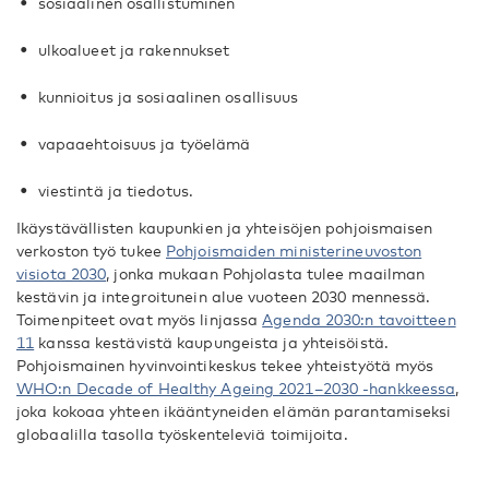
sosiaalinen osallistuminen
ulkoalueet ja rakennukset
kunnioitus ja sosiaalinen osallisuus
vapaaehtoisuus ja työelämä
viestintä ja tiedotus.
Ikäystävällisten kaupunkien ja yhteisöjen pohjoismaisen
verkoston työ tukee
Pohjoismaiden ministerineuvoston
visiota 2030
, jonka mukaan Pohjolasta tulee maailman
kestävin ja integroitunein alue vuoteen 2030 mennessä.
Toimenpiteet ovat myös linjassa
Agenda 2030:n tavoitteen
11
kanssa kestävistä kaupungeista ja yhteisöistä.
Pohjoismainen hyvinvointikeskus tekee yhteistyötä myös
WHO:n Decade of Healthy Ageing 2021–2030 -hankkeessa
,
joka kokoaa yhteen ikääntyneiden elämän parantamiseksi
globaalilla tasolla työskenteleviä toimijoita.