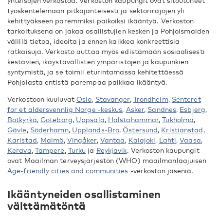
yhteisöjen verkostoa. Verkoston kaupungit ovat sitoutuneet
työskentelemään pitkäjänteisesti ja sektorirajojen yli
kehittyäkseen paremmiksi paikoiksi ikääntyä. Verkoston
tarkoituksena on jakaa osallistujien kesken ja Pohjoismaiden
välillä tietoa, ideoita ja ennen kaikkea konkreettisia
ratkaisuja. Verkosto auttaa myös edistämään sosiaalisesti
kestävien, ikäystävällisten ympäristöjen ja kaupunkien
syntymistä, ja se toimii eturintamassa kehitettäessä
Pohjolasta entistä parempaa paikkaa ikääntyä.
Verkostoon kuuluvat
Oslo
,
Stavanger
,
Trondheim
,
Senteret
for et aldersvennlig Norge -keskus
,
Asker
,
Sandnes
,
Esbjerg
,
Botkyrka
,
Göteborg
,
Uppsala
,
Halstahammar
,
Tukholma
,
Gävle
,
Söderhamn
,
Upplands-Bro
,
Östersund
,
Kristianstad
,
Karlstad
,
Malmö
,
Vingåker
,
Vantaa
,
Kalajoki
,
Lahti
,
Vaasa
,
Kerava
,
Tampere
,
Turku
ja
Reykjavik
. Verkoston kaupungit
ovat Maailman terveysjärjestön (WHO) maailmanlaajuisen
Age-friendly cities and communities
-verkoston jäseniä.
Ikääntyneiden osallistaminen
välttämätöntä