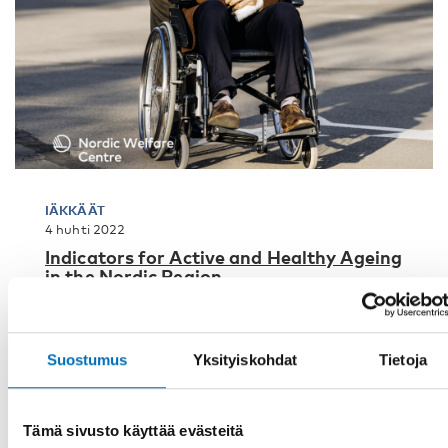
IÄKKÄÄT
4 huhti 2022
Indicators for Active and Healthy Ageing
in the Nordic Region
Population ageing is a major demographic trend
affecting the policy agenda in the Nordic Region, in
Europe, and globally. The repo [...]
Suostumus
Yksityiskohdat
Tietoja
Tämä sivusto käyttää evästeitä