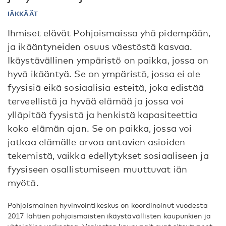
IÄKKÄÄT
Ihmiset elävät Pohjoismaissa yhä pidempään,
ja ikääntyneiden osuus väestöstä kasvaa.
Ikäystävällinen ympäristö on paikka, jossa on
hyvä ikääntyä. Se on ympäristö, jossa ei ole
fyysisiä eikä sosiaalisia esteitä, joka edistää
terveellistä ja hyvää elämää ja jossa voi
ylläpitää fyysistä ja henkistä kapasiteettia
koko elämän ajan. Se on paikka, jossa voi
jatkaa elämälle arvoa antavien asioiden
tekemistä, vaikka edellytykset sosiaaliseen ja
fyysiseen osallistumiseen muuttuvat iän
myötä.
Pohjoismainen hyvinvointikeskus on koordinoinut vuodesta
2017 lähtien pohjoismaisten ikäystävällisten kaupunkien ja