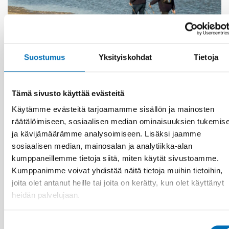
Suostumus
Yksityiskohdat
Tietoja
IÄKKÄÄT
1 heinä 2026
Age-friendly development requires a whole-of-
society approach
Tämä sivusto käyttää evästeitä
Käytämme evästeitä tarjoamamme sisällön ja mainosten
räätälöimiseen, sosiaalisen median ominaisuuksien tukemis
ja kävijämäärämme analysoimiseen. Lisäksi jaamme
sosiaalisen median, mainosalan ja analytiikka-alan
kumppaneillemme tietoja siitä, miten käytät sivustoamme.
Kumppanimme voivat yhdistää näitä tietoja muihin tietoihin,
joita olet antanut heille tai joita on kerätty, kun olet käyttänyt
heidän palvelujaan.
Suostumuksen