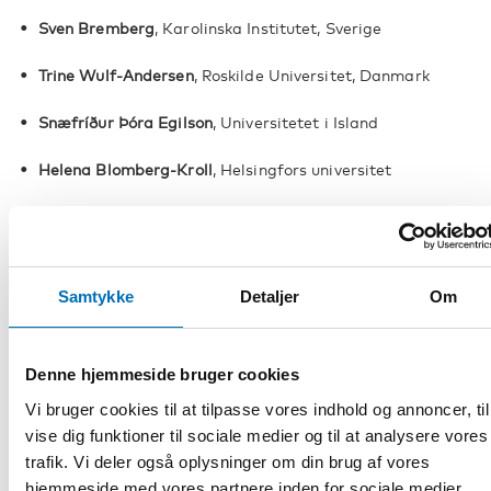
Sven Bremberg
, Karolinska Institutet, Sverige
Trine Wulf-Andersen
, Roskilde Universitet, Danmark
Snæfríður Þóra Egilson
, Universitetet i Island
Helena Blomberg-Kroll
, Helsingfors universitet
John Eriksen
, Nordlandsforskning, Norge
Samtykke
Detaljer
Om
Senaste numret
2/2026
Denne hjemmeside bruger cookies
Vi bruger cookies til at tilpasse vores indhold og annoncer, til
Contrac
ted
flexibility: Normative tensions at the frontlines
vise dig funktioner til sociale medier og til at analysere vores
of social investment programs targeting
homeless
ness
trafik. Vi deler også oplysninger om din brug af vores
Ditte Andersen
,
Lea Becker Iversen
and
Maluhs Haulund
hjemmeside med vores partnere inden for sociale medier,