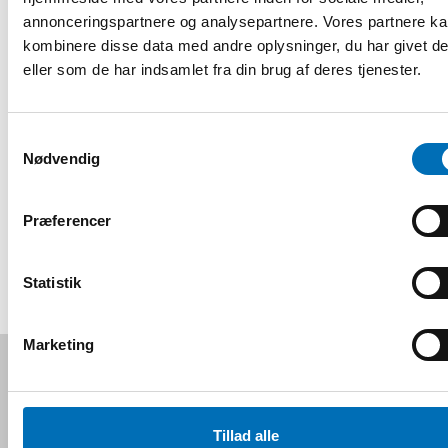
Christensen
annonceringspartnere og analysepartnere. Vores partnere k
When policy timelines meet health trajectories: Municipal
kombinere disse data med andre oplysninger, du har givet d
employees’ experiences of interprofessional collaboration
eller som de har indsamlet fra din brug af deres tjenester.
around refugees with health challenges in Norway’s
Introduction Program
Samtykkevalg
Johanna Laue
,
Tina Hansen
,
Bjørn-Eirik
Nødvendig
Johnsen
and
Susanne Rolandsen
Exploring storylines on patient involvement in the Nordic
welfare system: Insights from Danish academic literature
Præferencer
Mikala Erlik
,
Anette Hindhede
and
Helle Timm
Statistik
Marketing
Følg os på sociale medier:
Tillad alle