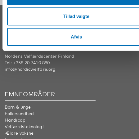
Tillad valgte
KONTAKT
Nordens Velfærdscenter Sverige
Afvis
Tel:
+46 8 545 536 00
info@nordicwelfare.org
Nordens Velfærdscenter Finland
Tel:
+358 20 7410 880
info@nordicwelfare.org
EMNEOMRÅDER
Børn & unge
Folkesundhed
Handicap
Velfærdsteknologi
Ældre voksne