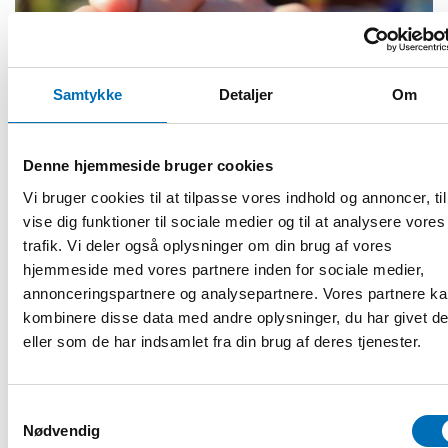
Samtykke
Detaljer
Om
Denne hjemmeside bruger cookies
Vi bruger cookies til at tilpasse vores indhold og annoncer, til
HANDICAP
vise dig funktioner til sociale medier og til at analysere vores
22 feb 2017
trafik. Vi deler også oplysninger om din brug af vores
Se våra nya webbfilmer inom dövblindområdet
hjemmeside med vores partnere inden for sociale medier,
Under december och januari spelade Nordens
annonceringspartnere og analysepartnere. Vores partnere k
välfärdscenter in föreläsningar om Usher syndrom, Alströms
kombinere disse data med andre oplysninger, du har givet d
syndrom och om kommunikationsutve [...]
eller som de har indsamlet fra din brug af deres tjenester.
Samtykkevalg
Nødvendig