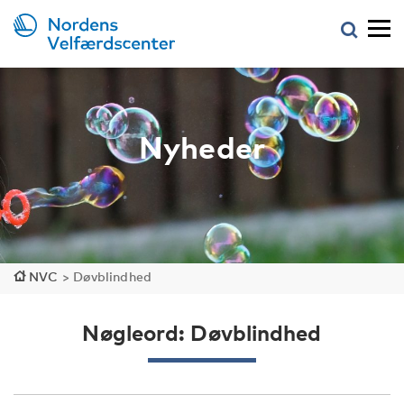
Nyheder
NVC
>
Døvblindhed
Nøgleord: Døvblindhed