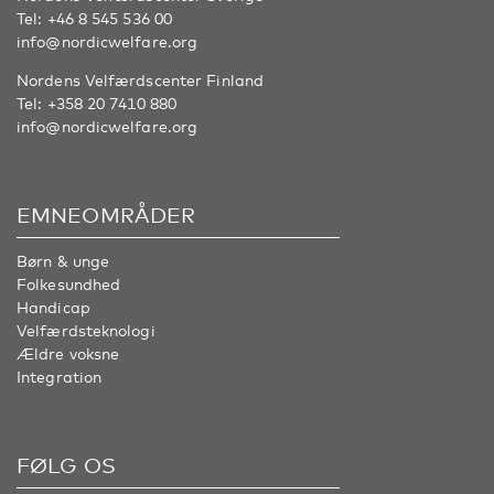
Tel:
+46 8 545 536 00
info@nordicwelfare.org
Nordens Velfærdscenter Finland
Tel:
+358 20 7410 880
info@nordicwelfare.org
EMNEOMRÅDER
Børn & unge
Folkesundhed
Handicap
Velfærdsteknologi
Ældre voksne
Integration
FØLG OS