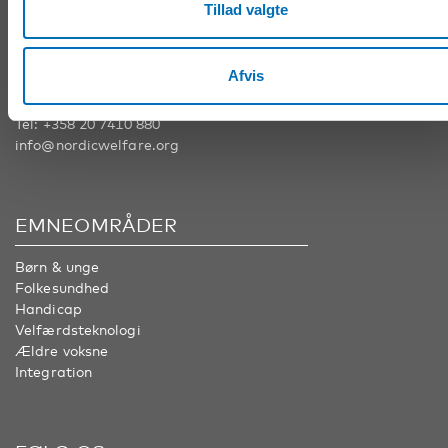
Tillad valgte
Nordens Velfærdscenter Sverige
Tel:
+46 8 545 536 00
info@nordicwelfare.org
Afvis
Nordens Velfærdscenter Finland
Tel:
+358 20 7410 880
info@nordicwelfare.org
EMNEOMRÅDER
Børn & unge
Folkesundhed
Handicap
Velfærdsteknologi
Ældre voksne
Integration