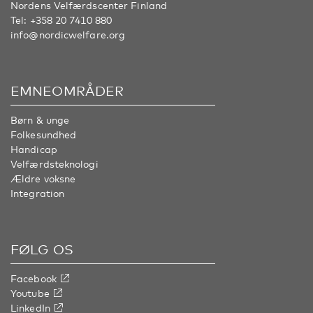
Nordens Velfærdscenter Finland
Tel:
+358 20 7410 880
info@nordicwelfare.org
EMNEOMRÅDER
Børn & unge
Folkesundhed
Handicap
Velfærdsteknologi
Ældre voksne
Integration
FØLG OS
Facebook
Youtube
LinkedIn