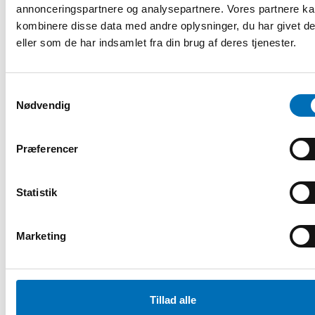
annonceringspartnere og analysepartnere. Vores partnere k
kombinere disse data med andre oplysninger, du har givet d
eller som de har indsamlet fra din brug af deres tjenester.
Samtykkevalg
Nødvendig
FOLKESUNDHED
Præferencer
11 jan 2019
”På plejehjem modvirkes ensomhed og
skadelige alkoholvaner”
Statistik
Som i så mange andre lande, bliver der også flere og flere
ældre (over 65 år) i Danmark. Udover at folk bliver ældre,
Marketing
ser man også en [...]
Tillad alle