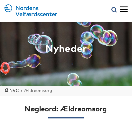
Nyheder
NVC
>
Ældreomsorg
Nøgleord: Ældreomsorg