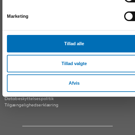
Marketing
FØLG OS
Facebook
Youtube
Tillad alle
LinkedIn
Nyhedsbrev
Tillad valgte
WEBSTED
Afvis
Presserum
Databeskyttelsespolitik
Tilgængelighedserklæring