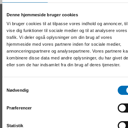
Denne hjemmeside bruger cookies
KONTAKT
Vi bruger cookies til at tilpasse vores indhold og annoncer, til
Nordens Velfærdscenter Sverige
vise dig funktioner til sociale medier og til at analysere vores
Tel:
+46 8 545 536 00
trafik. Vi deler også oplysninger om din brug af vores
info@nordicwelfare.org
hjemmeside med vores partnere inden for sociale medier,
Nordens Velfærdscenter Finland
annonceringspartnere og analysepartnere. Vores partnere k
Tel:
+358 20 7410 880
kombinere disse data med andre oplysninger, du har givet d
info@nordicwelfare.org
eller som de har indsamlet fra din brug af deres tjenester.
Samtykkevalg
EMNEOMRÅDER
Nødvendig
Børn & unge
Folkesundhed
Præferencer
Handicap
Velfærdsteknologi
Ældre voksne
Statistik
Integration