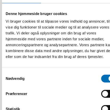
Denne hjemmeside bruger cookies
Vi bruger cookies til at tilpasse vores indhold og annoncer, til
vise dig funktioner til sociale medier og til at analysere vores
trafik. Vi deler også oplysninger om din brug af vores
hjemmeside med vores partnere inden for sociale medier,
annonceringspartnere og analysepartnere. Vores partnere k
kombinere disse data med andre oplysninger, du har givet d
eller som de har indsamlet fra din brug af deres tjenester.
Samtykkevalg
HANDICAP
Nødvendig
9 apr 2026
Nordisk samarbeid om
Funksjonshinderspørsmål – Årsrapport 2025
Præferencer
Statistik