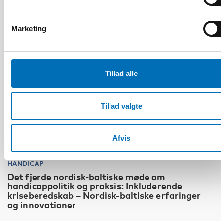
10
11
NOV
2026
Marketing
Tillad alle
Tillad valgte
Afvis
HANDICAP
Det fjerde nordisk-baltiske møde om
handicappolitik og praksis: Inkluderende
kriseberedskab – Nordisk-baltiske erfaringer
og innovationer