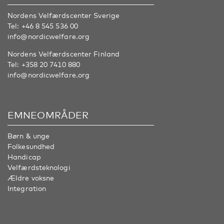
Nordens Velfærdscenter Sverige
Tel:
+46 8 545 536 00
info@nordicwelfare.org
Nordens Velfærdscenter Finland
Tel:
+358 20 7410 880
info@nordicwelfare.org
EMNEOMRÅDER
Børn & unge
Folkesundhed
Handicap
Velfærdsteknologi
Ældre voksne
Integration