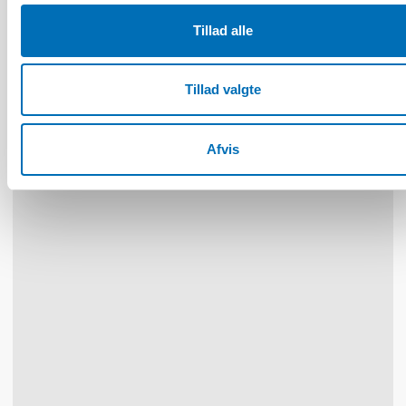
HANDICAP
Tillad alle
9 apr 2026
Nordisk samarbeid om
Funksjonshinderspørsmål – Årsrapport 2025
Tillad valgte
Afvis
10
11
NOV
2026