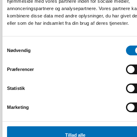
hjemmeside med vores partnere inden for sociale medier,
HANDICAP
annonceringspartnere og analysepartnere. Vores partnere k
9 apr 2026
kombinere disse data med andre oplysninger, du har givet d
Nordisk samarbeid om
eller som de har indsamlet fra din brug af deres tjenester.
Funksjonshinderspørsmål – Årsrapport 2025
Samtykkevalg
Nødvendig
10
11
NOV
2026
Præferencer
Statistik
Marketing
Tillad alle