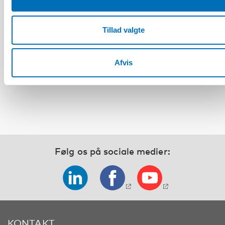
HANDICAP
Tillad valgte
Det fjerde nordisk-baltiske møde om
handicappolitik og praksis: Inkluderende
kriseberedskab – Nordisk-baltiske erfaringer
Afvis
og innovationer
Følg os på sociale medier:
KONTAKT