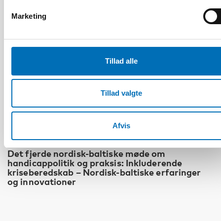
Marketing
Tillad alle
Tillad valgte
Afvis
HANDICAP
Det fjerde nordisk-baltiske møde om
handicappolitik og praksis: Inkluderende
kriseberedskab – Nordisk-baltiske erfaringer
og innovationer