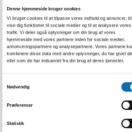
Denne hjemmeside bruger cookies
Vi bruger cookies til at tilpasse vores indhold og annoncer, til
vise dig funktioner til sociale medier og til at analysere vores
trafik. Vi deler også oplysninger om din brug af vores
hjemmeside med vores partnere inden for sociale medier,
annonceringspartnere og analysepartnere. Vores partnere k
kombinere disse data med andre oplysninger, du har givet d
eller som de har indsamlet fra din brug af deres tjenester.
HANDICAP
Samtykkevalg
9 apr 2026
Nødvendig
Nordisk samarbeid om
Funksjonshinderspørsmål – Årsrapport 2025
Præferencer
10
11
NOV
2026
Statistik