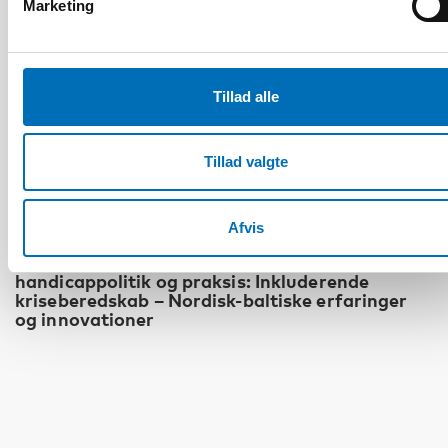
Marketing
Tillad alle
Tillad valgte
Afvis
HANDICAP
Det fjerde nordisk-baltiske møde om
handicappolitik og praksis: Inkluderende
kriseberedskab – Nordisk-baltiske erfaringer
og innovationer