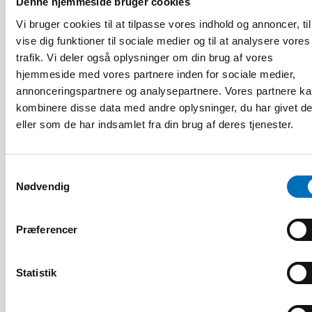
Denne hjemmeside bruger cookies
Vi bruger cookies til at tilpasse vores indhold og annoncer, til
vise dig funktioner til sociale medier og til at analysere vores
trafik. Vi deler også oplysninger om din brug af vores
hjemmeside med vores partnere inden for sociale medier,
annonceringspartnere og analysepartnere. Vores partnere k
kombinere disse data med andre oplysninger, du har givet d
eller som de har indsamlet fra din brug af deres tjenester.
HANDICAP
9 apr 2026
Samtykkevalg
Nordisk samarbeid om
Nødvendig
Funksjonshinderspørsmål – Årsrapport 2025
Præferencer
10
11
NOV
2026
Statistik