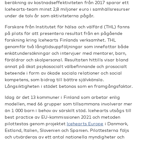
beräkning av kostnadseffektiviteten från 2017 sparar ett
Icehearts-team minst 2,8 miljoner euro i samhällsresurser
under de tolv år som aktiviteterna pågår.
Forskare från Institutet för hälsa och välfärd (THL) fanns
på plats för att presentera resultat från en pågående
forskning kring Icehearts Finlands verksamhet. THL
genomför två långtidsuppföljningar som innefattar både
enkätundersökningar och intervjuer med mentorer, barn,
föräldrar och skolpersonal. Resultaten hittills visar bland
annat på ökat psykosocialt välbefinnande och prosocialt
beteende i form av ökade sociala relationer och social
kompetens, som bidrog till bättre självkänsla.
Långsiktigheten i stödet betonas som en framgångsfaktor.
Idag är det 13 kommuner i Finland som arbetar enlig
modellen, med 66 grupper som tillsammans involverar mer
än 1 000 barn i behov av särskilt stöd. Icehearts utsågs till
best practice av EU-kommissionen 2021 och metoden
pilottestas genom projektet
Icehearts Europe
i Danmark,
Estland, Italien, Slovenien och Spanien. Pilottesterna följs
och utvärderas av ett antal nationella myndigheter och