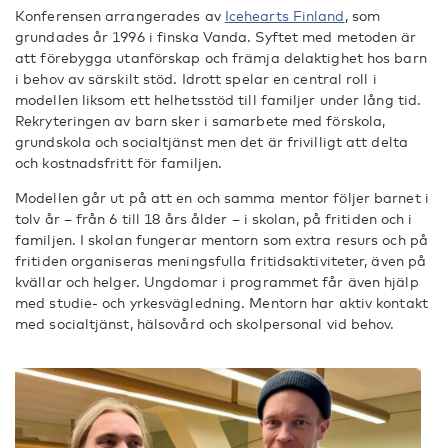
Konferensen arrangerades av
Icehearts Finland
, som
grundades år 1996 i finska Vanda. Syftet med metoden är
att förebygga utanförskap och främja delaktighet hos barn
i behov av särskilt stöd. Idrott spelar en central roll i
modellen liksom ett helhetsstöd till familjer under lång tid.
Rekryteringen av barn sker i samarbete med förskola,
grundskola och socialtjänst men det är frivilligt att delta
och kostnadsfritt för familjen.
Modellen går ut på att en och samma mentor följer barnet i
tolv år – från 6 till 18 års ålder – i skolan, på fritiden och i
familjen. I skolan fungerar mentorn som extra resurs och på
fritiden organiseras meningsfulla fritidsaktiviteter, även på
kvällar och helger. Ungdomar i programmet får även hjälp
med studie- och yrkesvägledning. Mentorn har aktiv kontakt
med socialtjänst, hälsovård och skolpersonal vid behov.