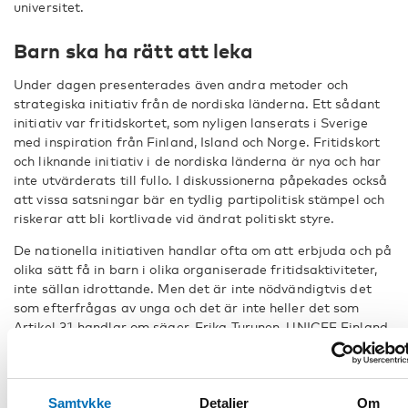
universitet.
Barn ska ha rätt att leka
Under dagen presenterades även andra metoder och
strategiska initiativ från de nordiska länderna. Ett sådant
initiativ var fritidskortet, som nyligen lanserats i Sverige
med inspiration från Finland, Island och Norge. Fritidskort
och liknande initiativ i de nordiska länderna är nya och har
inte utvärderats till fullo. I diskussionerna påpekades också
att vissa satsningar bär en tydlig partipolitisk stämpel och
riskerar att bli kortlivade vid ändrat politiskt styre.
De nationella initiativen handlar ofta om att erbjuda och på
olika sätt få in barn i olika organiserade fritidsaktiviteter,
inte sällan idrottande. Men det är inte nödvändigtvis det
som efterfrågas av unga och det är inte heller det som
Artikel 31 handlar om säger, Erika Turunen, UNICEF Finland.
– Det står ingenting i Artikel 31
om att delta i idrottsföreningar
eller spela fiol. Det står att barn
Samtykke
Detaljer
Om