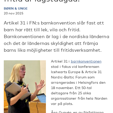
BØRN & UNGE
20 nov 2025
Artikel 31 i FN:s barnkonvention slår fast att
barn har rätt till lek, vila och fritid.
Barnkonventionen är lag i de nordiska länderna
och det är ländernas skyldighet att främja
barns lika möjligheter till fritidsverksamhet.
Artikel 31 i
barnkonventionen
stod i fokus vid konferensen
Icehearts Europe & Article 31
Nordic-Baltic Forum som
arrangerades i Helsingfors den
18 november. Ett 50-tal
deltagare från 25 olika
organisationer från hela Norden
var på plats.
Åsa Gunvén, en av författarna