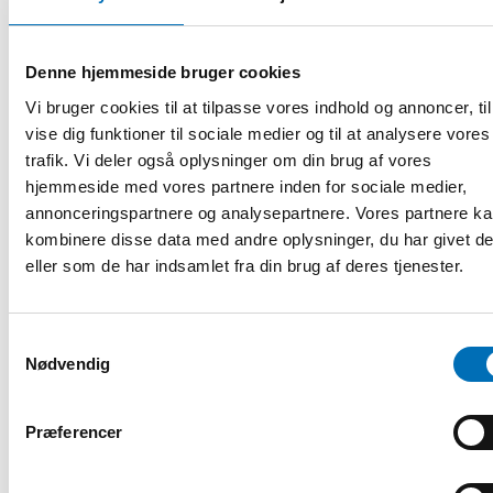
ska ha rätt att leka, att det finns
plats och utrymme att leka, fritt
från stress, påminde Erika
Denne hjemmeside bruger cookies
Turunen om.
Vi bruger cookies til at tilpasse vores indhold og annoncer, til
Något som många presentatörer
vise dig funktioner til sociale medier og til at analysere vores
var överens om var att sätta
trafik. Vi deler også oplysninger om din brug af vores
barnets behov i centrum, att
hjemmeside med vores partnere inden for sociale medier,
utgå ifrån vad barn faktiskt vill
Erika Turunen, UNICEF
Finland
göra och inte ifrån vad vuxna vill
annonceringspartnere og analysepartnere. Vores partnere k
arrangera. Vi behöver bli bättre
kombinere disse data med andre oplysninger, du har givet d
på att fråga barnen.
eller som de har indsamlet fra din brug af deres tjenester.
Långsiktighet lyftes fram som en framgångsfaktor och den
kortsiktighet som projektfinansiering innebär som ett
problem.
Samtykkevalg
Nødvendig
Många initiativ är som sagt nya men snart har vi mer
kunskap om vad som fungerar genom pågående
utvärderingar av nya initiativ, pilotverksamheter och
Præferencer
långtidsuppföljningar – fortsättning följer!