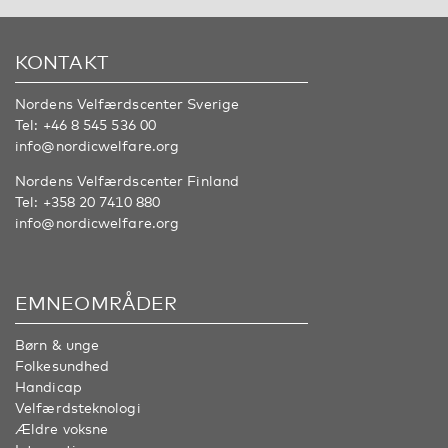
KONTAKT
Nordens Velfærdscenter Sverige
Tel:
+46 8 545 536 00
info@nordicwelfare.org
Nordens Velfærdscenter Finland
Tel:
+358 20 7410 880
info@nordicwelfare.org
EMNEOMRÅDER
Børn & unge
Folkesundhed
Handicap
Velfærdsteknologi
Ældre voksne