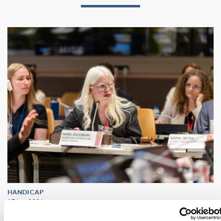
HANDICAP
17 jun 2026
“Active citizenship is not a privilege; it is a