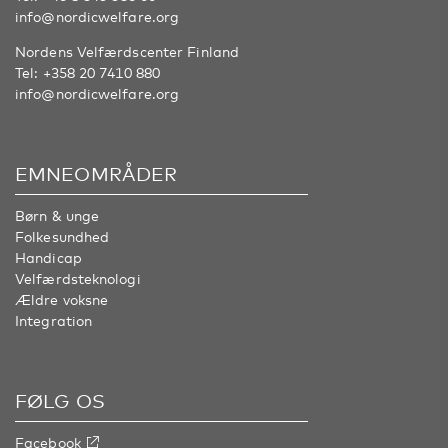
info@nordicwelfare.org
Nordens Velfærdscenter Finland
Tel:
+358 20 7410 880
info@nordicwelfare.org
EMNEOMRÅDER
Børn & unge
Folkesundhed
Handicap
Velfærdsteknologi
Ældre voksne
Integration
FØLG OS
Facebook