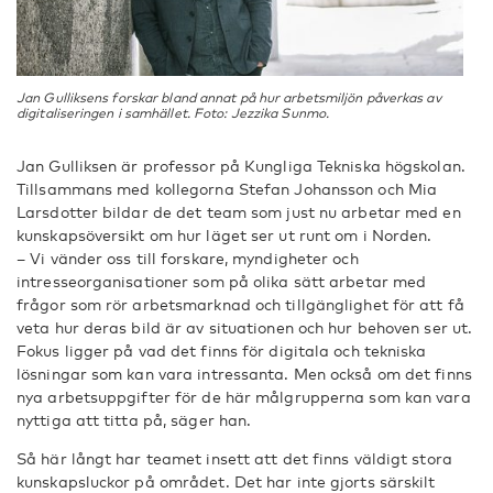
Jan Gulliksens forskar bland annat på hur arbetsmiljön påverkas av
digitaliseringen i samhället. Foto: Jezzika Sunmo.
Jan Gulliksen är professor på Kungliga Tekniska högskolan.
Tillsammans med kollegorna Stefan Johansson och Mia
Larsdotter bildar de det team som just nu arbetar med en
kunskapsöversikt om hur läget ser ut runt om i Norden.
– Vi vänder oss till forskare, myndigheter och
intresseorganisationer som på olika sätt arbetar med
frågor som rör arbetsmarknad och tillgänglighet för att få
veta hur deras bild är av situationen och hur behoven ser ut.
Fokus ligger på vad det finns för digitala och tekniska
lösningar som kan vara intressanta. Men också om det finns
nya arbetsuppgifter för de här målgrupperna som kan vara
nyttiga att titta på, säger han.
Så här långt har teamet insett att det finns väldigt stora
kunskapsluckor på området. Det har inte gjorts särskilt