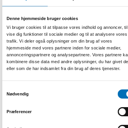
och som vi bör dra nytta av så att flera får möjligheten att
komma till sin rätt, säger Jan Gulliksen.
Denne hjemmeside bruger cookies
Läs mer om Framtidens arbetsliv – teknik och digitalisering
för ökad inkludering
Vi bruger cookies til at tilpasse vores indhold og annoncer, til
vise dig funktioner til sociale medier og til at analysere vores
trafik. Vi deler også oplysninger om din brug af vores
hjemmeside med vores partnere inden for sociale medier,
annonceringspartnere og analysepartnere. Vores partnere k
kombinere disse data med andre oplysninger, du har givet d
eller som de har indsamlet fra din brug af deres tjenester.
Samtykkevalg
Nødvendig
DEL
Præferencer