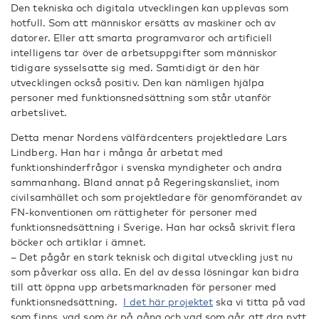
Den tekniska och digitala utvecklingen kan upplevas som
hotfull. Som att människor ersätts av maskiner och av
datorer. Eller att smarta programvaror och artificiell
intelligens tar över de arbetsuppgifter som människor
tidigare sysselsatte sig med. Samtidigt är den här
utvecklingen också positiv. Den kan nämligen hjälpa
personer med funktionsnedsättning som står utanför
arbetslivet.
Detta menar Nordens välfärdcenters projektledare Lars
Lindberg. Han har i många år arbetat med
funktionshinderfrågor i svenska myndigheter och andra
sammanhang. Bland annat på Regeringskansliet, inom
civilsamhället och som projektledare för genomförandet av
FN-konventionen om rättigheter för personer med
funktionsnedsättning i Sverige. Han har också skrivit flera
böcker och artiklar i ämnet.
– Det pågår en stark teknisk och digital utveckling just nu
som påverkar oss alla. En del av dessa lösningar kan bidra
till att öppna upp arbetsmarknaden för personer med
funktionsnedsättning.
I det här projektet
ska vi titta på vad
som finns, vad som är på gång och vad som går att dra nytt