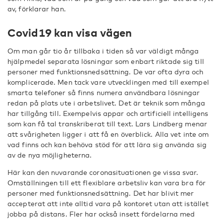
av, förklarar han.
Covid19 kan visa vägen
Om man går tio år tillbaka i tiden så var väldigt många
hjälpmedel separata lösningar som enbart riktade sig till
personer med funktionsnedsättning. De var ofta dyra och
komplicerade. Men tack vare utvecklingen med till exempel
smarta telefoner så finns numera användbara lösningar
redan på plats ute i arbetslivet. Det är teknik som många
har tillgång till. Exempelvis appar och artificiell intelligens
som kan få tal transkriberat till text. Lars Lindberg menar
att svårigheten ligger i att få en överblick. Alla vet inte om
vad finns och kan behöva stöd för att lära sig använda sig
av de nya möjligheterna.
Här kan den nuvarande coronasituationen ge vissa svar.
Omställningen till ett flexiblare arbetsliv kan vara bra för
personer med funktionsnedsättning. Det har blivit mer
accepterat att inte alltid vara på kontoret utan att istället
jobba på distans. Fler har också insett fördelarna med