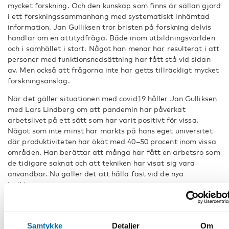
mycket forskning. Och den kunskap som finns är sällan gjord
i ett forskningssammanhang med systematiskt inhämtad
information. Jan Gulliksen tror bristen på forskning delvis
handlar om en attitydfråga. Både inom utbildningsvärlden
och i samhället i stort. Något han menar har resulterat i att
personer med funktionsnedsättning har fått stå vid sidan
av. Men också att frågorna inte har getts tillräckligt mycket
forskningsanslag.
När det gäller situationen med covid19 håller Jan Gulliksen
med Lars Lindberg om att pandemin har påverkat
arbetslivet på ett sätt som har varit positivt för vissa.
Något som inte minst har märkts på hans eget universitet
där produktiviteten har ökat med 40–50 procent inom vissa
områden. Han berättar att många har fått en arbetsro som
de tidigare saknat och att tekniken har visat sig vara
användbar. Nu gäller det att hålla fast vid de nya
insikterna.
– Den stora utmaningen är att det främst på ledningsnivå
finns en attityd att detta med corona är ett undantag och
att vi snart ska återgå till hur det var innan. Men saken är
Samtykke
Detaljer
Om
den att vi har lärt oss något som har haft positiva effekter