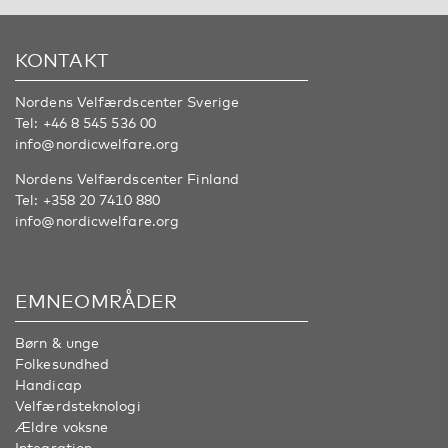
KONTAKT
Nordens Velfærdscenter Sverige
Tel:
+46 8 545 536 00
info@nordicwelfare.org
Nordens Velfærdscenter Finland
Tel:
+358 20 7410 880
info@nordicwelfare.org
EMNEOMRÅDER
Børn & unge
Folkesundhed
Handicap
Velfærdsteknologi
Ældre voksne
Integration