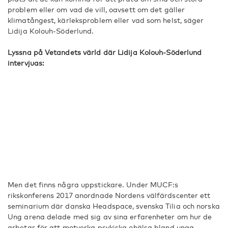
problem eller om vad de vill, oavsett om det gäller
klimatångest, kärleksproblem eller vad som helst, säger
Lidija Kolouh-Söderlund.
Lyssna på Vetandets värld där Lidija Kolouh-Söderlund
intervjuas:
Men det finns några uppstickare. Under MUCF:s
rikskonferens 2017 anordnade Nordens välfärdscenter ett
seminarium där danska Headspace, svenska Tilia och norska
Ung arena delade med sig av sina erfarenheter om hur de
arbetar för att motverka psykiska ohälsa bland unga.