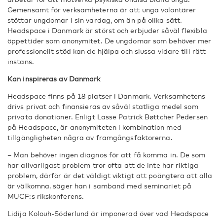
Gemensamt för verksamheterna är att unga volontärer
stöttar ungdomar i sin vardag, om än på olika sätt.
Headspace i Danmark är störst och erbjuder såväl flexibla
öppettider som anonymitet. De ungdomar som behöver mer
professionellt stöd kan de hjälpa och slussa vidare till rätt
instans.
Kan inspireras av Danmark
Headspace finns på 18 platser i Danmark. Verksamhetens
drivs privat och finansieras av såväl statliga medel som
privata donationer. Enligt Lasse Patrick Bøttcher Pedersen
på Headspace, är anonymiteten i kombination med
tillgängligheten några av framgångsfaktorerna.
– Man behöver ingen diagnos för att få komma in. De som
har allvarligast problem tror ofta att de inte har riktiga
problem, därför är det väldigt viktigt att poängtera att alla
är välkomna, säger han i samband med seminariet på
MUCF:s rikskonferens.
Lidija Kolouh-Söderlund är imponerad över vad Headspace