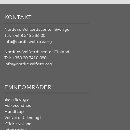
KONTAKT
Nordens Velfærdscenter Sverige
Tel:
+46 8 545 536 00
info@nordicwelfare.org
Nordens Velfærdscenter Finland
Tel:
+358 20 7410 880
info@nordicwelfare.org
EMNEOMRÅDER
Børn & unge
Folkesundhed
Handicap
Velfærdsteknologi
Ældre voksne
Integration