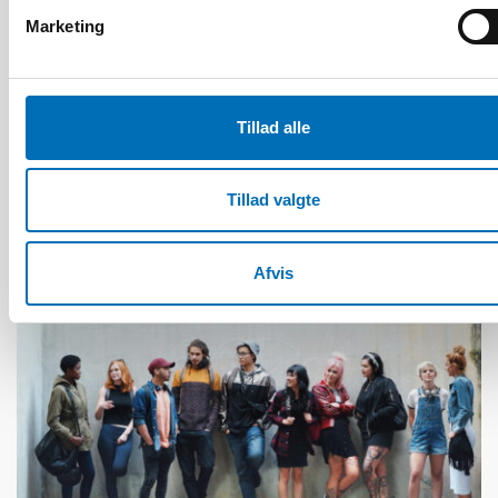
Marketing
HANDICAP
28 maj 2026
Unga med funktionsnedsättning efterlyser
Tillad alle
tydligare information om fri rörlighet
Tillad valgte
Afvis