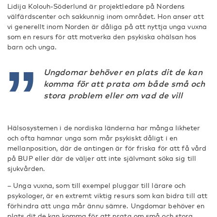
Lidija Kolouh-Söderlund är projektledare på Nordens
välfärdscenter och sakkunnig inom området. Hon anser att
vi generellt inom Norden är dåliga på att nyttja unga vuxna
som en resurs för att motverka den psykiska ohälsan hos
barn och unga.
Ungdomar behöver en plats dit de kan
komma för att prata om både små och
stora problem eller om vad de vill
Hälsosystemen i de nordiska länderna har många likheter
och ofta hamnar unga som mår psykiskt dåligt i en
mellanposition, där de antingen är för friska för att få vård
på BUP eller där de väljer att inte självmant söka sig till
sjukvården.
– Unga vuxna, som till exempel pluggar till lärare och
psykologer, är en extremt viktig resurs som kan bidra till att
förhindra att unga mår ännu sämre. Ungdomar behöver en
plats dit de kan komma för att prata om små och stora