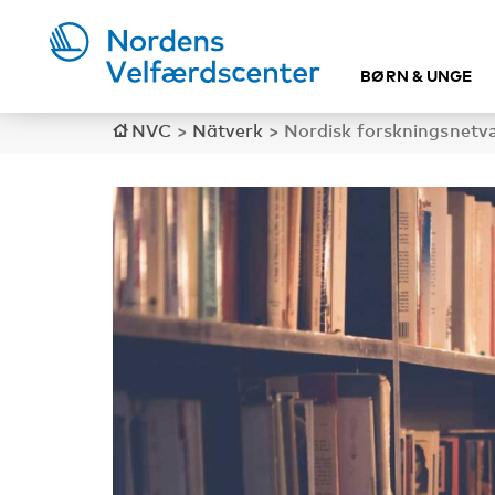
BØRN & UNGE
NVC
>
Nätverk
>
Nordisk forskningsnetv