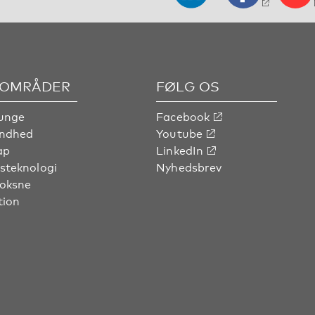
OMRÅDER
FØLG OS
unge
Facebook
undhed
Youtube
ap
LinkedIn
steknologi
Nyhedsbrev
voksne
tion