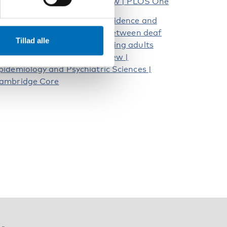
eafblindness: A scoping review | PLOS One
omparing the prevalence, incidence and
everity of mental disorders between deaf
Tillad alle
nd hard-of-hearing and hearing adults
ged 18–60: a systematic review |
pidemiology and Psychiatric Sciences |
ambridge Core