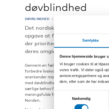
døvblindhed
DØVBLINDHED
Det nordiske forskningsnetværk
opgave at fremme et samarbejdso
Samtykke
der prioriterer behovene hos pe
deres omgivelser.
Denne hjemmeside bruger c
Vi bruger cookies til at tilpas
Gennem en fælles indsats ønsker vi at fremm
vores trafik. Vi deler også 
forbedre livskvaliteten for denne særlige del 
annonceringspartnere og anal
anerkender mangfoldigheden og individualite
dem, eller som de har indsaml
med døvblindhed, og fremmer skræddersyede
særlige behov for kommunikation og støtte
Samtykkevalg
meningsfulde fremskridt i håndteringen af 
Nødvendig
Norden.