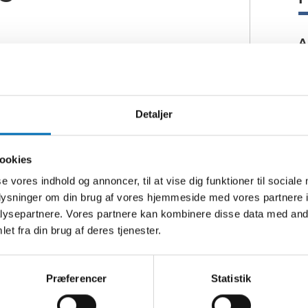
A
H
 om døvblindhed har som
n
rienteret forskningsmiljø,
v
Detaljer
k
rsoner med døvblindhed og
ookies
C
se vores indhold og annoncer, til at vise dig funktioner til sociale
e forståelsen, påvirke politikken og
i
oplysninger om din brug af vores hjemmeside med vores partnere i
af befolkningen. Det er vigtigt, at vi
ysepartnere. Vores partnere kan kombinere disse data med andr
ten hos hver enkelt person, der lever
et fra din brug af deres tjenester.
 indsatser, der respekterer deres
. Sammen sigter vi mod at gøre
A
kompleksiteten ved døvblindhed i
F
Præferencer
Statistik
p