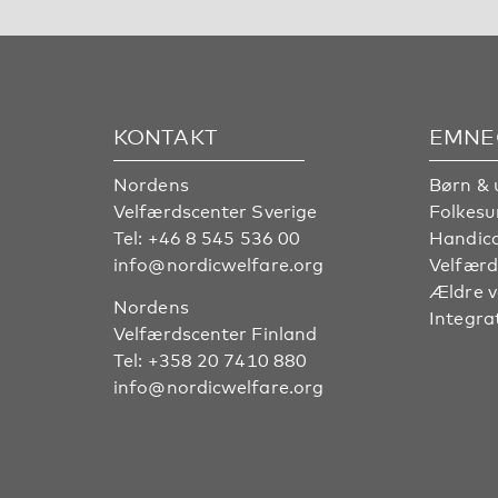
KONTAKT
EMNE
Nordens
Børn & 
Velfærdscenter Sverige
Folkes
Tel:
+46 8 545 536 00
Handic
info@nordicwelfare.org
Velfærd
Ældre 
Nordens
Integra
Velfærdscenter Finland
Tel:
+358 20 7410 880
info@nordicwelfare.org