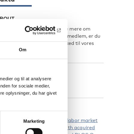
BOUT
vis du er interesseret i at vide mere om
etværket eller ønsker at blive medlem, er du
elkommen til at sende en besked til vores
Om
ontaktperson.
ONTACT
 medier og til at analysere
kh@ikk.aau.dk
nden for sociale medier,
e oplysninger, du har givet
RTIKLER
acilitators of and barriers to labor market
Marketing
articipation among people with acquired