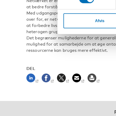
Netværket er en platform, der samler forsk
at bedre forståelsen, forskningen og den be
Med udgangspunkt i de særlige udfordringe
over for, er netværket dedikeret til at frem
Afvis
at forbedre livskvaliteten for målgruppen. P
heterogen gruppe, hvilket kan gøre forskni
Det begrænser mulighederne for at generali
mulighed for at samarbejde om at øge antall
ressourcerne kan bruges mere effektivt.
DEL