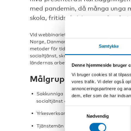
med pandemin, då många unga 
skola, fritidsaktiviteter och arbet
Vid webbinariet presenterar vi tre utvalda v
Norge, Danmark och Sverige. Verksamhetern
Samtykke
metoder för tidig upptäckt, hot- och risk
socialtjänst, skola och polis. Dessutom pre
ländernas arbete mot hedersförtryck.
Denne hjemmeside bruger c
Vi bruger cookies til at tilpas
Målgrupp
vores trafik. Vi deler også 
annonceringspartnere og anal
Sakkunniga som arbetar mot negativ socia
dem, eller som de har indsaml
socialtjänst och rättsväsende
Samtykkevalg
Yrkesverksamma och organisationer inom
Nødvendig
Tjänstemän och beslutsfattare inom kom