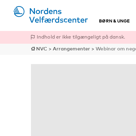
BØRN & UNGE
Indhold er ikke tilgængeligt på dansk.
NVC
>
Arrangementer
>
Webinar om negat