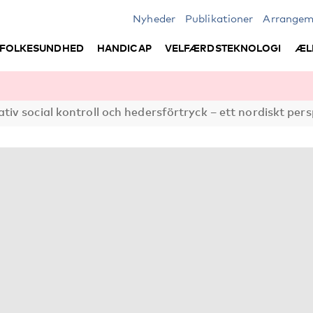
Nyheder
Publikationer
Arrangem
FOLKESUNDHED
HANDICAP
VELFÆRDSTEKNOLOGI
ÆL
iv social kontroll och hedersförtryck – ett nordiskt pers