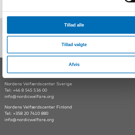
Tillad alle
Følg os på sociale medier:
Tillad valgte
Afvis
KONTAKT
Nordens Velfærdscenter Sverige
Tel:
+46 8 545 536 00
info@nordicwelfare.org
Nordens Velfærdscenter Finland
Tel:
+358 20 7410 880
info@nordicwelfare.org