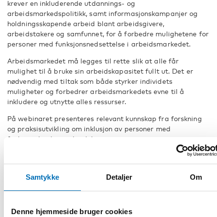
krever en inkluderende utdannings- og
arbeidsmarkedspolitikk, samt informasjonskampanjer og
holdningsskapende arbeid blant arbeidsgivere,
arbeidstakere og samfunnet, for å forbedre mulighetene for
personer med funksjonsnedsettelse i arbeidsmarkedet.
Arbeidsmarkedet må legges til rette slik at alle får
mulighet til å bruke sin arbeidskapasitet fullt ut. Det er
nødvendig med tiltak som både styrker individets
muligheter og forbedrer arbeidsmarkedets evne til å
inkludere og utnytte alles ressurser.
På webinaret presenteres relevant kunnskap fra forskning
og praksisutvikling om inklusjon av personer med
funksjonshinder i arbeidslivet.
Ny forskning om arbeidsgiveres holdninger til jobbsøkere
med nedsatt funksjonsevne
Samtykke
Detaljer
Om
Et speilbilde av det «normale» arbeidet – ableisme og
konstruksjonen av fleksjobber
Denne hjemmeside bruger cookies