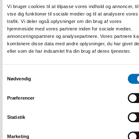
Inkludering av personer med nedsatt funksjonsevne i
Vi bruger cookies til at tilpasse vores indhold og annoncer, til
arbeidsmarkedet – hvilke sysselsettingstiltak fungerer?
vise dig funktioner til sociale medier og til at analysere vores
trafik. Vi deler også oplysninger om din brug af vores
Hvordan utnytte potensialet i hybridarbeid for
hjemmeside med vores partnere inden for sociale medier,
inkludering av personer med nedsatt funksjonsevne
annonceringspartnere og analysepartnere. Vores partnere k
Livsløpets innvirkning på sysselsettingen av personer
kombinere disse data med andre oplysninger, du har givet d
med nedsatt funksjonsevne
eller som de har indsamlet fra din brug af deres tjenester.
Webinaret vil bli holdt på skandinavisk og delvis
engelsk. Webinaret vil bli skrivetolket.
Samtykkevalg
Nødvendig
Foto: Eiríkur Bjørnsson/Norden.org
Præferencer
Registrering og information
Statistik
DEL
Marketing