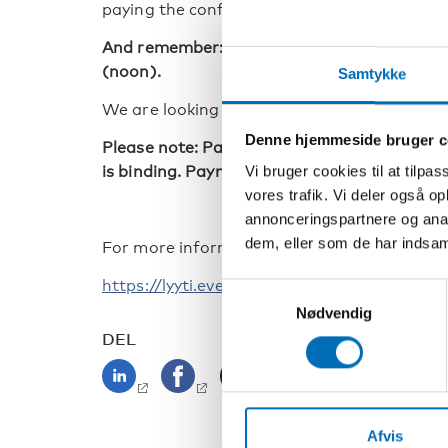
paying the conference fee.
And remember: last day for registration is
(noon).
Samtykke
We are looking forward to seeing you at th
Denne hjemmeside bruger c
Please note: Payment for this conference is 
is binding. Payment by invoice is not possibl
Vi bruger cookies til at tilpas
vores trafik. Vi deler også 
annonceringspartnere og anal
dem, eller som de har indsaml
For more information, please visit the event
https://lyyti.events/p/Nordic_Conference
Samtykkevalg
Nødvendig
DEL
Afvis