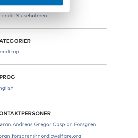
TED
candic Sluseholmen
ATEGORIER
andicap
PROG
nglish
ONTAKTPERSONER
øran Andreas Gregor Caspian Forsgren
oran.forsgren@nordicwelfare.org