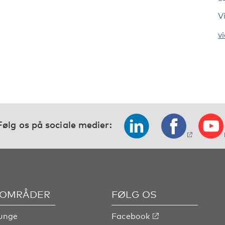
V
v
Følg os på sociale medier:
OMRÅDER
FØLG OS
unge
Facebook