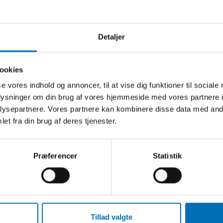
A
 AUGUST the 13th, 2026 before 12:00
Detaljer
e conference!
ookies
only available online and registration
e.
se vores indhold og annoncer, til at vise dig funktioner til sociale
oplysninger om din brug af vores hjemmeside med vores partnere i
ysepartnere. Vores partnere kan kombinere disse data med andr
et fra din brug af deres tjenester.
 page:
_on_Deafblindness_2026_9504
Præferencer
Statistik
M
Tillad valgte