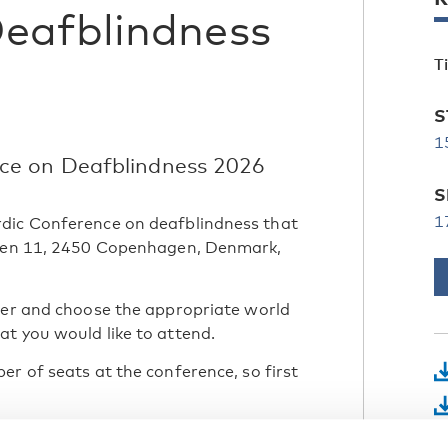
eafblindness
T
S
1
ce on Deafblindness 2026
S
1
rdic Conference on deafblindness that
stien 11, 2450 Copenhagen, Denmark,
ster and choose the appropriate world
t you would like to attend.
r of seats at the conference, so first
nformation before regristering and