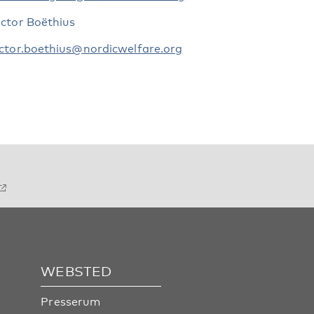
ictor Boëthius
ictor.boethius@nordicwelfare.org
WEBSTED
Presserum