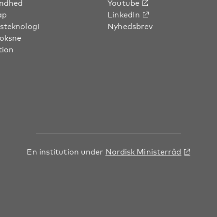
undhed
Youtube
ap
LinkedIn
steknologi
Nyhedsbrev
voksne
tion
En institution under
Nordisk Ministerråd