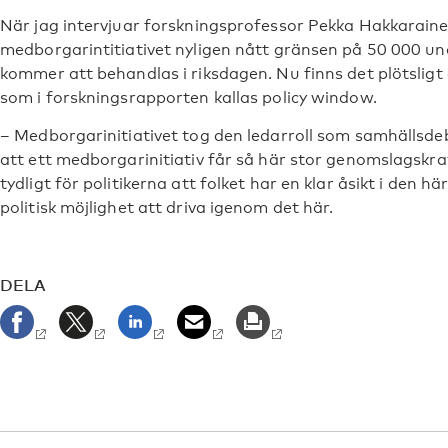
När jag intervjuar forskningsprofessor Pekka Hakkarainen
medborgarintitiativet nyligen nått gränsen på 50 000 unde
kommer att behandlas i riksdagen. Nu finns det plötsligt e
som i forskningsrapporten kallas policy window.
– Medborgarinitiativet tog den ledarroll som samhällsde
att ett medborgarinitiativ får så här stor genomslagskra
tydligt för politikerna att folket har en klar åsikt i den h
politisk möjlighet att driva igenom det här.
DELA