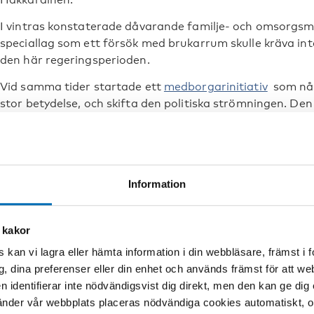
I vintras konstaterade dåvarande familje- och omsorgsmi
speciallag som ett försök med brukarrum skulle kräva i
den här regeringsperioden.
Vid samma tider startade ett
medborgarinitiativ
som någ
stor betydelse, och skifta den politiska strömningen. De
omsorgsministern Aki Lindén (SDP) uppgav under somma
med brukarrum.
Brukarrum kan vara ett första 
Information
Ett brukarrum, eller injiceringsrum, är ett hygieniskt u
missbruksproblem lagligt kan konsumera sin egen narkot
 kakor
hälsovårdspersonal. Initiativet har prövats i flera europe
 kan vi lagra eller hämta information i din webbläsare, främst i
och Danmark. Erfarenheterna från utlandet har fått exper
g, dina preferenser eller din enhet och används främst för att 
brukarrum också här.
en identifierar inte nödvändigsvist dig direkt, men den kan ge dig
– Vi borde snabbt ta i bruk den här modellen i Finland ock
der vår webbplats placeras nödvändiga cookies automatiskt, och