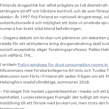
Finlands drogpolitik har alltid präglats av två diametralt
strängare straff och hårdare kontroll, och de som föres
skador. År 1997 fick Finland en nationell drogstrategi, 
substitutionsvård och möjlighet att byta ut använda sp
numera har brett stöd bland befolkningen.
– Dagens debatt om brukarrum påminner om debatten p
rädda för att attityderna kring droganvändning skall luckr
socialt acceptabla, säger forskningsprofessor Pekka Hakk
och välfärd, THL.
I artikeln
Policy windows for drug consumption rooms in 
tillsammans med forskarkollegerna Ali Unlu och Tuukka 
diskussion som förts i Finland allt sedan frågan om ett f
Helsingfors stadsfullmäktige, sommaren 2018.
– Förslaget fick mycket uppmärksamhet i media och ett br
samhället. I undersökningen framgår det tydligt att myn
inställning till ett försök med brukarrum, men trots det 
Hakkarainen.