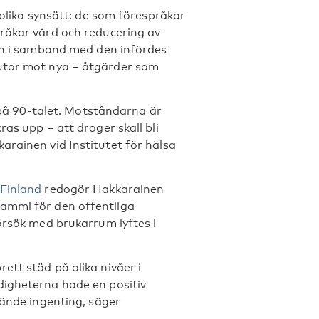
 olika synsätt: de som förespråkar
pråkar vård och reducering av
och i samband med den infördes
rutor mot nya – åtgärder som
å 90-talet. Motståndarna är
as upp – att droger skall bli
arainen vid Institutet för hälsa
Finland
redogör Hakkarainen
Tammi för den offentliga
örsök med brukarrum lyftes i
ett stöd på olika nivåer i
digheterna hade en positiv
hände ingenting, säger