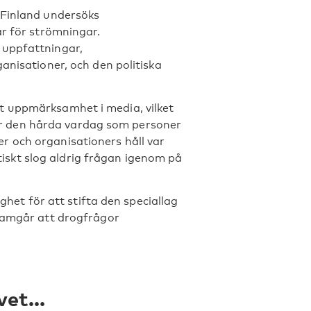
 Finland undersöks
ar för strömningar.
 uppfattningar,
anisationer, och den politiska
t uppmärksamhet i media, vilket
 för den hårda vardag som personer
r och organisationers håll var
skt slog aldrig frågan igenom på
ighet för att stifta den speciallag
framgår att drogfrågor
ivet…