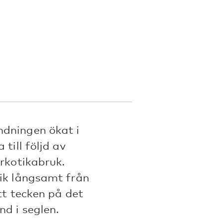
ndningen ökat i
till följd av
arkotikabruk.
tik långsamt från
Ett tecken på det
d i seglen.