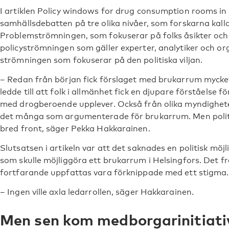
I artiklen Policy windows for drug consumption rooms in
samhällsdebatten på tre olika nivåer, som forskarna kall
Problemströmningen, som fokuserar på folks åsikter och
policyströmningen som gäller experter, analytiker och org
strömningen som fokuserar på den politiska viljan.
– Redan från början fick förslaget med brukarrum mycke
ledde till att folk i allmänhet fick en djupare förståelse
med drogberoende upplever. Också från olika myndighete
det många som argumenterade för brukarrum. Men politi
bred front, säger Pekka Hakkarainen.
Slutsatsen i artikeln var att det saknades en politisk möjl
som skulle möjliggöra ett brukarrum i Helsingfors. Det 
fortfarande uppfattas vara förknippade med ett stigma.
– Ingen ville axla ledarrollen, säger Hakkarainen.
Men sen kom medborgarinitiat