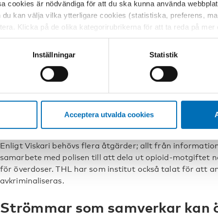
sakkunnig vid THL, och medlem i institutets expertgrupp
sa cookies är nödvändiga för att du ska kunna använda webbplat
narkotikadödsfall.
h du kan välja vilka ytterligare cookies (statistiska, preferens, 
ptera. Klicka på de olika kategorirubrikerna för att ta reda på me
– I stället för att fokusera på straff borde vi satsa på 
bservera att blockering av cookies kan påverka din upplevelse av
ett sätt att flytta användandet av narkotika bort från a
t vår webbplats tidigare och accepterat användningen av cookies
Inställningar
Statistik
personer med missbruksproblem och hänvisa dem till hä
tessinställningarna i din webbläsare.
behöver hjälp borde få det genast, och brukarrumet kan 
Inari Viskari säger också att det är troligt att den
fentan
Sverige och Estland också kan drabba Finland.
Acceptera utvalda cookies
A
– Brukarrummen är en del av den beredskap som krävs.
Samtidigt är brukarrum bara en pusselbit för att motverka 
Enligt Viskari behövs flera åtgärder; allt från informat
samarbete med polisen till att dela ut opioid-motgiftet na
för överdoser. THL har som institut också talat för att 
avkriminaliseras.
Strömmar som samverkar kan ö