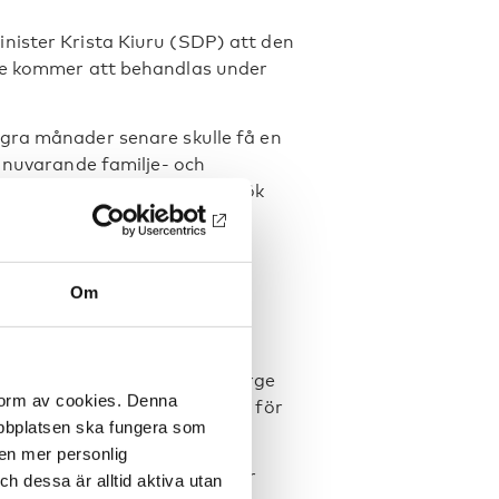
nister Krista Kiuru (SDP) att den
nte kommer att behandlas under
ra månader senare skulle få en
n nuvarande familje- och
ren att han stöder ett försök
steg mot hjälp
Om
trymme där personer med
ika under övervakning av
iska länder, bland annat i Norge
 form av cookies. Denna
ter i Finland att tala varmt för
webbplatsen ska fungera som
 en mer personlig
så, säger Inari Viskari som är
 dessa är alltid aktiva utan