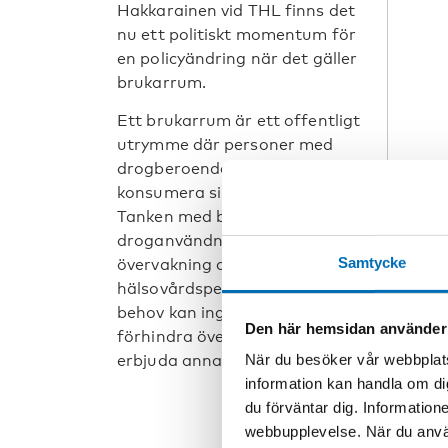
Hakkarainen vid THL finns det
nu ett politiskt momentum för
en policyändring när det gäller
brukarrum.
Ett brukarrum är ett offentligt
utrymme där personer med
drogberoende lagligt kan
konsumera sin egen narkotika.
Tanken med brukarrum är att
droganvändning sker under
Samtycke
övervakning av
hälsovårdspersonal, som vid
behov kan ingripa för att
Den här hemsidan använder
förhindra överdoser samt
När du besöker vår webbplats
erbjuda annan hjälp.
information kan handla om di
du förväntar dig. Information
webbupplevelse. När du använ