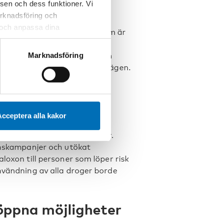
 för förebyggande av
sen och dess funktioner. Vi
marknadsföring och
r och anpassa dina
att förebygga skador. Brukarrum är
 webbplatsen och de tjänster
llmänna platser, samt att nå
 kan du alltid radera dem
Marknadsföring
lso- och mentalvård. Den som
vara ett första steg på den vägen.
ylepidemi
som spridit sig till
cceptera alla kakor
dödsfall till följd av droger.
ionskampanjer och utökat
loxon till personer som löper risk
användning av alla droger borde
ppna möjligheter