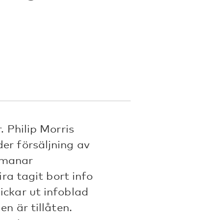
. Philip Morris
er försäljning av
tmanar
ira tagit bort info
ickar ut infoblad
en är tillåten.