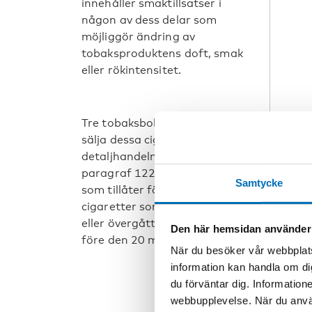
innehåller smaktillsatser i
någon av dess delar som
möjliggör ändring av
tobaksproduktens doft, smak
eller rökintensitet.
Tre tobaksbolag fortsätter att
sälja dessa cigaretter till
detaljhandeln. De hänvisar till
paragraf 122 i den nya lagen
Samtycke
som tillåter försäljning av
cigaretter som har ”tillverkats
eller övergått till fri omsättning
Den här hemsidan använder
före den 20 maj 2016.”
När du besöker vår webbplats
information kan handla om di
du förväntar dig. Information
webbupplevelse. När du använ