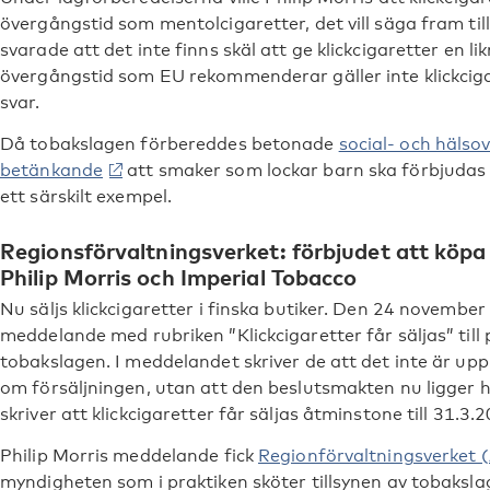
övergångstid som mentolcigaretter, det vill säga fram til
svarade att det inte finns skäl att ge klickcigaretter en
övergångstid som EU rekommenderar gäller inte klickcigar
svar.
Då tobakslagen förbereddes betonade
social- och hälsov
betänkande
att smaker som lockar barn ska förbjudas o
ett särskilt exempel.
Regionsförvaltningsverket: förbjudet att köpa
Philip Morris och Imperial Tobacco
Nu säljs klickcigaretter i finska butiker. Den 24 november 
meddelande med rubriken ”Klickcigaretter får säljas” till 
tobakslagen. I meddelandet skriver de att det inte är u
om försäljningen, utan att den beslutsmakten nu ligger 
skriver att klickcigaretter får säljas åtminstone till 31.3.
Philip Morris meddelande fick
Regionförvaltningsverket (
myndigheten som i praktiken sköter tillsynen av tobaksl