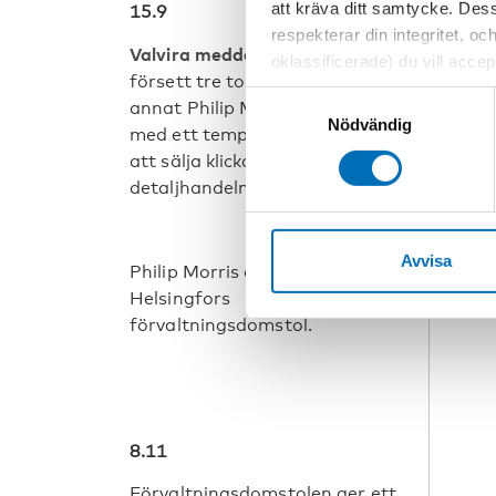
att kräva ditt samtycke. Des
15.9
respekterar din integritet, oc
Valvira meddelar
att de
oklassificerade) du vill acce
försett tre tobaksbolag, bland
inställningar för cookies. O
Samtyckesval
annat Philip Morris Finland,
vi erbjuder. Om du har besök
Nödvändig
med ett temporärt förbud mot
genom att navigera till sekre
att sälja klickcigaretter till
detaljhandeln.
Avvisa
Philip Morris överklagar till
Helsingfors
förvaltningsdomstol.
8.11
Förvaltningsdomstolen ger ett