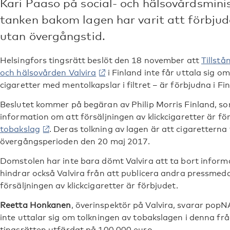
Kari Paaso på social- och hälsovårdsminis
tanken bakom lagen har varit att förbjud
utan övergångstid.
Helsingfors tingsrätt beslöt den 18 november att
Tillstå
och hälsovården Valvira
i Finland inte får uttala sig om
cigaretter med mentolkapslar i filtret – är förbjudna i Fi
Beslutet kommer på begäran av Philip Morris Finland, som
information om att försäljningen av klickcigaretter är fö
tobakslag
. Deras tolkning av lagen är att cigaretterna 
övergångsperioden den 20 maj 2017.
Domstolen har inte bara dömt Valvira att ta bort inform
hindrar också Valvira från att publicera andra pressme
försäljningen av klickcigaretter är förbjudet.
Reetta Honkanen
, överinspektör på Valvira, svarar pop
inte uttalar sig om tolkningen av tobakslagen i denna fr
tingsrätten utfärdat på 100 000 euro.