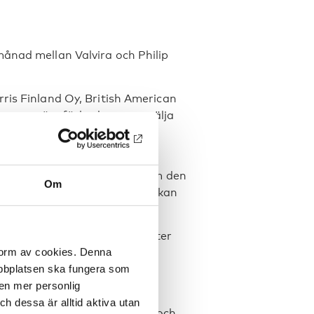
månad mellan Valvira och Philip
ris Finland Oy, British American
 temporärt förbud mot att sälja
baksbolagen fortsatte sälja
gfors förvaltningsdomstol, som den
Om
 tills ett slutgiltigt beslut kan
elande med rubriken ”Cigaretter
 form av cookies. Denna
 de konstaterar att lagen är
webbplatsen ska fungera som
 en mer personlig
ngfors tingsrätt om ett
 dessa är alltid aktiva utan
och som gäller tills vidare – och