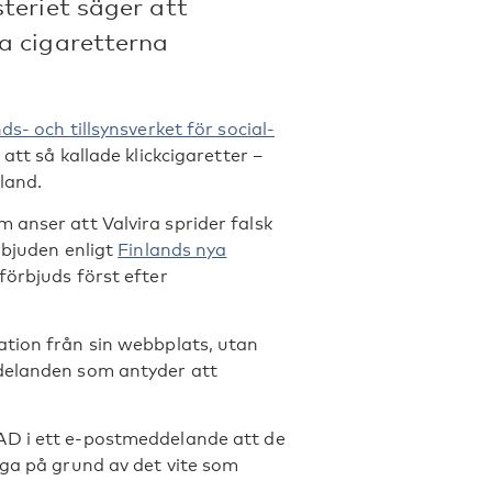
teriet säger att
a cigaretterna
nds- och tillsynsverket för social-
 att så kallade klickcigaretter –
nland.
 anser att Valvira sprider falsk
rbjuden enligt
Finlands nya
förbjuds först efter
ation från sin webbplats, utan
ddelanden som antyder att
NAD i ett e-postmeddelande att de
åga på grund av det vite som