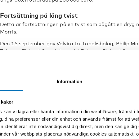
Fortsättning på lång tvist
Detta är fortsättningen på en tvist som pågått en dryg 
Morris.
Den 15 september gav Valvira tre tobaksbolag, Philip Mor
Tobacco Finland Oy och Imperial Tobacco Finland Oy, ett
klickcigaretter till detaljhandeln då det visade sig att to
cigaretterna efter att den nya lagen trädde i kraft.
Philip Morris och Imperial Tobacco överklagade i Helsin
Information
8 november beslutade att Valvira måste upphäva sitt förbud
fattas i frågan, senast den 31 mars 2017.
 kakor
Ett par dagar senare publicerade Valvira ett pressmedd
 kan vi lagra eller hämta information i din webbläsare, främst i
som ändrar smak får inte säljas till konsumenter” i vilket
g, dina preferenser eller din enhet och används främst för att 
entydig – att sälja klickcigaretter är förbjudet.
en identifierar inte nödvändigsvist dig direkt, men den kan ge dig
Detta fick Philip Morris att skicka en förfrågan till Helsi
der vår webbplats placeras nödvändiga cookies automatiskt, och
interimistiskt beslut – ett domslut som kan fattas snabbt 