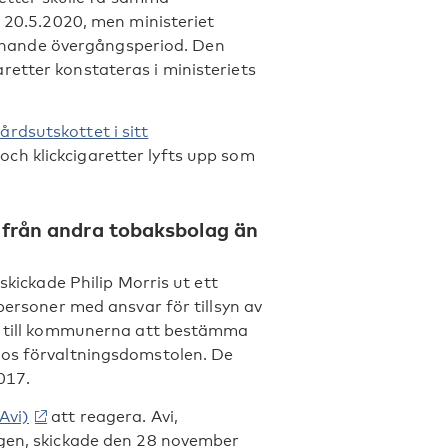
l 20.5.2020, men ministeriet
 liknande övergångsperiod. Den
etter konstateras i ministeriets
årdsutskottet i sitt
ch klickcigaretter lyfts upp som
 från andra tobaksbolag än
skickade Philip Morris ut ett
personer med ansvar för tillsyn av
pp till kommunerna att bestämma
hos förvaltningsdomstolen. De
2017.
Avi)
att reagera. Avi,
agen, skickade den 28 november