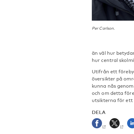
Per Carlson.
än väl hur betyda
hur central skolmi
Utifrån ett föreb
översikter på omr
kunna nås genom e
och om detta för
utsikterna för ett
DELA