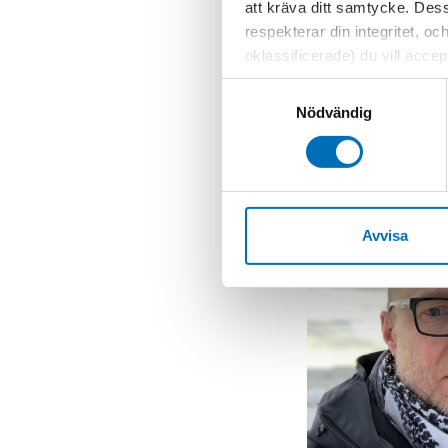
att kräva ditt samtycke. Des
att minskningen s
respekterar din integritet, oc
4-5 procent mell
oklassificerade) du vill acce
minskningar på upp
inställningar för cookies. O
högsta genomsnit
Samtyckesval
vi erbjuder. Om du har besök
Nödvändig
genom att navigera till sekre
Avvisa