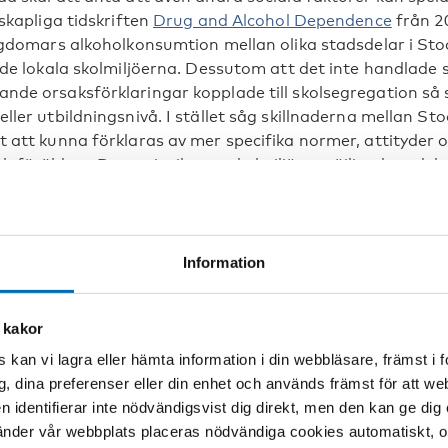
nskapliga tidskriften
Drug and Alcohol Dependence
från 2
ungdomars alkoholkonsumtion mellan olika stadsdelar i Sto
l de lokala skolmiljöerna. Dessutom att det inte handlade
nde orsaksförklaringar kopplade till skolsegregation så
ller utbildningsnivå. I stället såg skillnaderna mellan S
t att kunna förklaras av mer specifika normer, attityder
h föräldrar. Denna insikt om skolmiljöns möjliga betyde
 sedan till följdfrågan om den nedåtgående trenden i u
åt mellan skolorna över en längre tid.
nskade
Information
studie var alltså att följa alkoholkonsumtionen bland S
s skolor under perioden 2010-2016. Resultaten visar att
 kakor
nskat sitt drickande med nästan 45 procent. Minskninge
 kan vi lagra eller hämta information i din webbläsare, främst i
onsumtionsgrupper, från högkonsumenter till lågkonsumen
g, dina preferenser eller din enhet och används främst för att 
helt avstår från alkohol har ökat markant under periode
en identifierar inte nödvändigsvist dig direkt, men den kan ge dig
cirka 58 procent 2016. Ser man i stället till den genomsnit
der vår webbplats placeras nödvändiga cookies automatiskt, och
d skolorna, så är trenden även där stadigt vikande. Dock