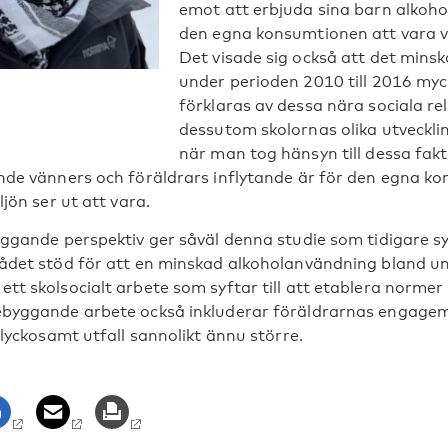
emot att erbjuda sina barn alkoho
den egna konsumtionen att vara v
Det visade sig också att det mins
under perioden 2010 till 2016 my
förklaras av dessa nära sociala rel
dessutom skolornas olika utveckl
när man tog hänsyn till dessa fak
nde vänners och föräldrars inflytande är för den egna k
ljön ser ut att vara.
yggande perspektiv ger såväl denna studie som tidigare s
ådet stöd för att en minskad alkoholanvändning bland u
tt skolsocialt arbete som syftar till att etablera norme
ebyggande arbete också inkluderar föräldrarnas engagem
 lyckosamt utfall sannolikt ännu större.