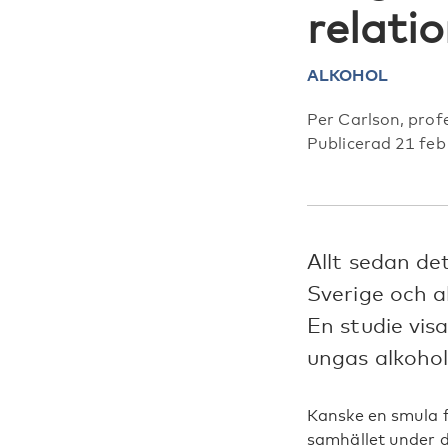
relati
ALKOHOL
Per Carlson, prof
Publicerad 21 fe
Allt sedan de
Sverige och a
En studie visa
ungas alkohol
Kanske en smula f
samhället under d