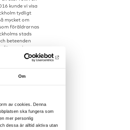
016 kunde vi visa
ckholm tydligt
 så mycket om
 som föräldrarnas
tockholms stads
 och beteenden
lse för ungdomars
ngdomars
Om
tockholms
 niondeklassare i
n är dessutom
 form av cookies. Denna
ter. Även andelen
webbplatsen ska fungera som
n, från cirka 36
 en mer personlig
tliga
 dessa är alltid aktiva utan
 visade det sig