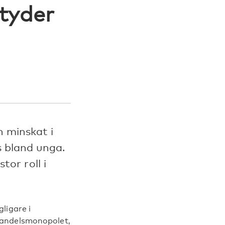
ityder
n minskat i
s bland unga.
tor roll i
ligare i
handelsmonopolet,