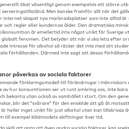
 generellt ökat väsentligt genom exempelvis ett större ut
serveringstillstånd. Men kanske framför allt när det gä
ar internet skapat nya marknadsplatser som inte alltid ä
gar och regler eller kundernas ålder. Den dramatiska minsk
konsumtion är emellertid inte något unikt för Sverige u
globalt fenomen. Det betyder att när vi ska leta efter ors
e intresse för alkohol så räcker det inte med att studer
okala förhållanden. Därmed inte sagt att dessa förhålland
nor påverkas av sociala faktorer
mmande förklaringsmodell till förändringar i människors 
as av hur konsumtionen ser ut runt omkring oss, inte bara
h bekanta utan också av samhället i stort. Om den gener
kar, blir det ”svårare” för den enskilde att gå åt motsat
t är heller inget unikt för just alkohol utan kan tillskrivas
 till exempel klädmodets skiftningar över tid.
a skäl att anta att även andra sociala faktorer kan spela e