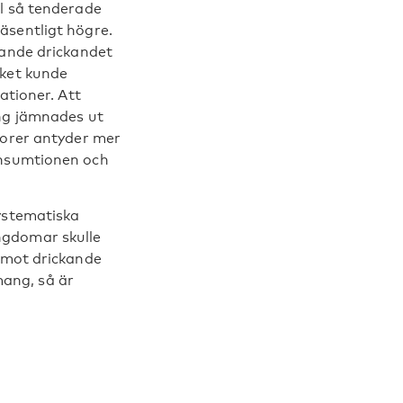
l så tenderade
äsentligt högre.
kande drickandet
cket kunde
ationer. Att
ing jämnades ut
torer antyder mer
onsumtionen och
ystematiska
ngdomar skulle
r mot drickande
ang, så är