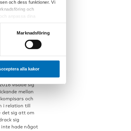
sen och dess funktioner. Vi
a förändringar på
marknadsföring och
edan andra visade
r och anpassa dina
olor med den
 webbplatsen och de tjänster
 kan du alltid radera dem
Marknadsföring
 möjliga
lornas utveckling
lvis kunna handla
tadsdels- eller
iva aktiviteter
cceptera alla kakor
 tillgängliga för
rade emellertid
 2016 visade sig
drickande mellan
a kompisars och
 relation till
e det sig att om
rack sig
 inte hade något