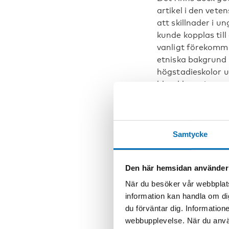
artikel i den vete
att skillnader i 
kunde kopplas til
vanligt förekomma
etniska bakgrund e
högstadieskolor u
bland kompisar oc
konsumtion ledde
drickande skiljde 
Drickandet mi
Samtycke
Syftet med denna 
ungdomar och dera
Den här hemsidan använder
Stockholm har mi
När du besöker vår webbplats
likartad i alla k
information kan handla om di
skolungdomar som 
du förväntar dig. Information
procent 2010 till 
webbupplevelse. När du använ
konsumtionen blan