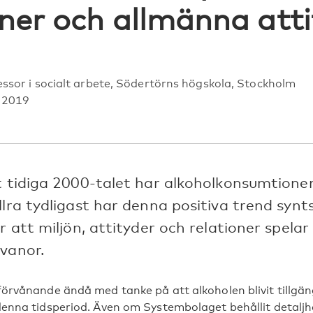
oner och allmänna att
essor i socialt arbete, Södertörns högskola, Stockholm
b 2019
t tidiga 2000-talet har alkoholkonsumtione
llra tydligast har denna positiva trend synt
r att miljön, attityder och relationer spelar s
vanor.
örvånande ändå med tanke på att alkoholen blivit tillgäng
enna tidsperiod. Även om Systembolaget behållit detalj