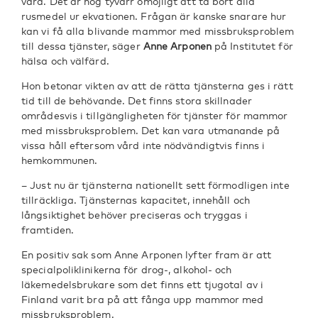
vård. Det är nog tyvärr omöjligt att ta bort alla
rusmedel ur ekvationen. Frågan är kanske snarare hur
kan vi få alla blivande mammor med missbruksproblem
till dessa tjänster, säger
Anne Arponen
på Institutet för
hälsa och välfärd.
Hon betonar vikten av att de rätta tjänsterna ges i rätt
tid till de behövande. Det finns stora skillnader
områdesvis i tillgängligheten för tjänster för mammor
med missbruksproblem. Det kan vara utmanande på
vissa håll eftersom vård inte nödvändigtvis finns i
hemkommunen.
– Just nu är tjänsterna nationellt sett förmodligen inte
tillräckliga. Tjänsternas kapacitet, innehåll och
långsiktighet behöver preciseras och tryggas i
framtiden.
En positiv sak som Anne Arponen lyfter fram är att
specialpoliklinikerna för drog-, alkohol- och
läkemedelsbrukare som det finns ett tjugotal av i
Finland varit bra på att fånga upp mammor med
missbruksproblem.