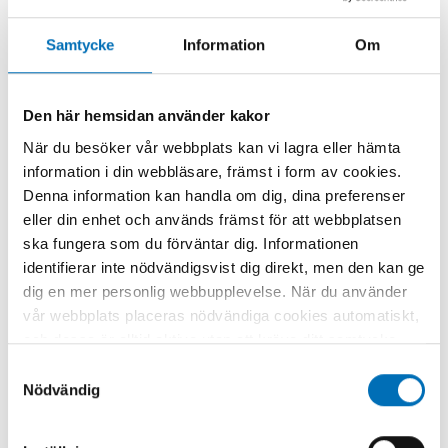
Samtycke
Information
Om
Den här hemsidan använder kakor
När du besöker vår webbplats kan vi lagra eller hämta
Relaterat innehåll
information i din webbläsare, främst i form av cookies.
Denna information kan handla om dig, dina preferenser
eller din enhet och används främst för att webbplatsen
ska fungera som du förväntar dig. Informationen
identifierar inte nödvändigsvist dig direkt, men den kan ge
dig en mer personlig webbupplevelse. När du använder
vår webbplats placeras nödvändiga cookies automatiskt,
och dessa är alltid aktiva utan att kräva ditt samtycke.
Dessa cookies är nödvändiga för att du ska kunna
Samtyckesval
använda webbplatsen och dess funktioner. Vi respekterar
Nödvändig
din integritet, och du kan välja vilka ytterligare cookies
(statistiska, preferens, marknadsföring och