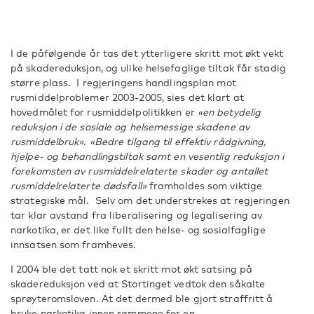
I de påfølgende år tas det ytterligere skritt mot økt vekt
på skadereduksjon, og ulike helsefaglige tiltak får stadig
større plass. I regjeringens handlingsplan mot
rusmiddelproblemer 2003-2005, sies det klart at
hovedmålet for rusmiddelpolitikken er
«en betydelig
reduksjon i de sosiale og helsemessige skadene av
rusmiddelbruk»
.
«Bedre tilgang til effektiv rådgivning,
hjelpe- og behandlingstiltak samt en vesentlig reduksjon i
forekomsten av rusmiddelrelaterte skader og antallet
rusmiddelrelaterte dødsfall»
framholdes som viktige
strategiske mål. Selv om det understrekes at regjeringen
tar klar avstand fra liberalisering og legalisering av
narkotika, er det like fullt den helse- og sosialfaglige
innsatsen som framheves.
I 2004 ble det tatt nok et skritt mot økt satsing på
skadereduksjon ved at Stortinget vedtok den såkalte
sprøyteromsloven. At det dermed ble gjort straffritt å
bruke narkotika innen rammene for en