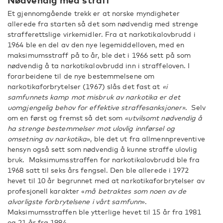
Et gjennomgående trekk er at norske myndigheter
allerede fra starten så det som nødvendig med strenge
strafferettslige virkemidler. Fra at narkotikalovbrudd i
1964 ble en del av den nye legemiddelloven, med en
maksimumsstraff på to år, ble det i 1966 sett på som
nødvendig å ta narkotikalovbrudd inn i straffeloven. I
forarbeidene til de nye bestemmelsene om
narkotikaforbrytelser (1967) slås det fast at
«i
samfunnets kamp mot misbruk av narkotika er det
uomgjengelig behov for effektive straffesanksjoner»
. Selv
om en først og fremst så det som
«utvilsomt nødvendig å
ha strenge bestemmelser mot ulovlig innførsel og
omsetning av narkotika
», ble det ut fra allmennpreventive
hensyn også sett som nødvendig å kunne straffe ulovlig
bruk. Maksimumsstraffen for narkotikalovbrudd ble fra
1968 satt til seks års fengsel. Den ble allerede i 1972
hevet til 10 år begrunnet med at narkotikaforbrytelser av
profesjonell karakter «
må betraktes som noen av de
alvorligste forbrytelsene i vårt samfunn
».
Maksimumsstraffen ble ytterlige hevet til 15 år fra 1981
og 21 år fra 1984.