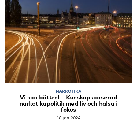
NARKOTIKA
Vi kan bättre! – Kunskapsbaserad
narkotikapolitik med liv och hälsa i
fokus
10 jan 2024