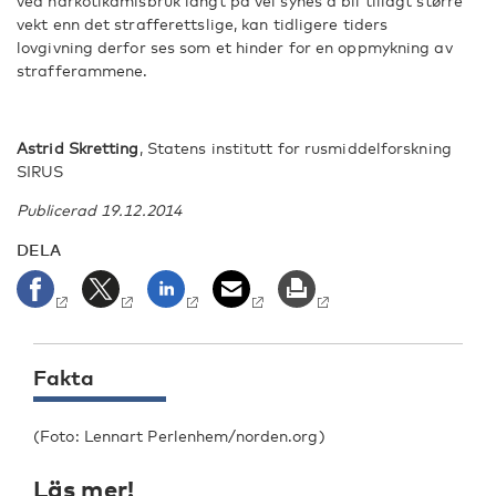
ved narkotikamisbruk langt på vei synes å bli tillagt større
vekt enn det strafferettslige, kan tidligere tiders
lovgivning derfor ses som et hinder for en oppmykning av
strafferammene.
Astrid Skretting
, Statens institutt for rusmiddelforskning
SIRUS
Publicerad 19.12.2014
DELA
Fakta
(Foto: Lennart Perlenhem/norden.org)
Läs mer!