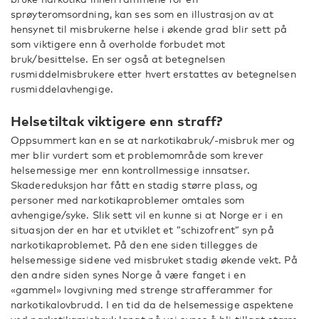
sprøyteromsordning, kan ses som en illustrasjon av at
hensynet til misbrukerne helse i økende grad blir sett på
som viktigere enn å overholde forbudet mot
bruk/besittelse. En ser også at betegnelsen
rusmiddelmisbrukere etter hvert erstattes av betegnelsen
rusmiddelavhengige.
Helsetiltak viktigere enn straff?
Oppsummert kan en se at narkotikabruk/-misbruk mer og
mer blir vurdert som et problemområde som krever
helsemessige mer enn kontrollmessige innsatser.
Skadereduksjon har fått en stadig større plass, og
personer med narkotikaproblemer omtales som
avhengige/syke. Slik sett vil en kunne si at Norge er i en
situasjon der en har et utviklet et ”schizofrent” syn på
narkotikaproblemet. På den ene siden tillegges de
helsemessige sidene ved misbruket stadig økende vekt. På
den andre siden synes Norge å være fanget i en
«gammel» lovgivning med strenge strafferammer for
narkotikalovbrudd. I en tid da de helsemessige aspektene