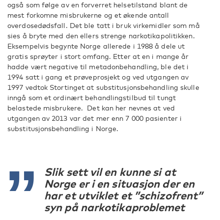
også som følge av en forverret helsetilstand blant de
mest forkomne misbrukerne og et økende antall
overdosedødsfall. Det ble tatt i bruk virkemidler som må
sies å bryte med den ellers strenge narkotikapolitikken.
Eksempelvis begynte Norge allerede i 1988 å dele ut
gratis sprøyter i stort omfang. Etter at en i mange år
hadde vært negative til metadonbehandling, ble det i
1994 satt i gang et prøveprosjekt og ved utgangen av
1997 vedtok Stortinget at substitusjonsbehandling skulle
inngå som et ordinært behandlingstilbud til tungt
belastede misbrukere. Det kan her nevnes at ved
utgangen av 2013 var det mer enn 7 000 pasienter i
substitusjonsbehandling i Norge.
Slik sett vil en kunne si at
Norge er i en situasjon der en
har et utviklet et ”schizofrent”
syn på narkotikaproblemet