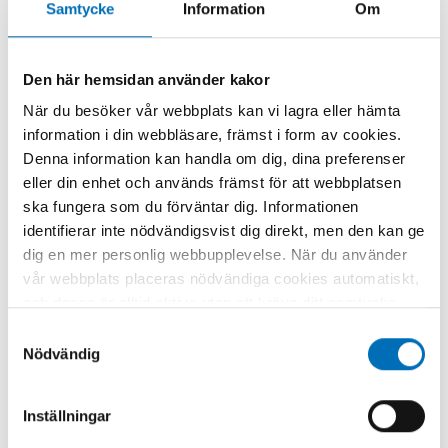
Relaterat innehåll
Samtycke
Information
Om
Den här hemsidan använder kakor
När du besöker vår webbplats kan vi lagra eller hämta
information i din webbläsare, främst i form av cookies.
Denna information kan handla om dig, dina preferenser
eller din enhet och används främst för att webbplatsen
ska fungera som du förväntar dig. Informationen
identifierar inte nödvändigsvist dig direkt, men den kan ge
dig en mer personlig webbupplevelse. När du använder
vår webbplats placeras nödvändiga cookies automatiskt,
och dessa är alltid aktiva utan att kräva ditt samtycke.
Dessa cookies är nödvändiga för att du ska kunna
Samtyckesval
använda webbplatsen och dess funktioner. Vi respekterar
Nödvändig
din integritet, och du kan välja vilka ytterligare cookies
(statistiska, preferens, marknadsföring och
Inställningar
oklassificerade) du vill acceptera. Klicka på de olika
kategorirubrikerna för att ta reda på mer och anpassa