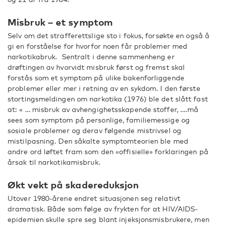
Misbruk – et symptom
Selv om det strafferettslige sto i fokus, forsøkte en også å
gi en forståelse for hvorfor noen får problemer med
narkotikabruk. Sentralt i denne sammenheng er
drøftingen av hvorvidt misbruk først og fremst skal
forstås som et symptom på ulike bakenforliggende
problemer eller mer i retning av en sykdom. I den første
stortingsmeldingen om narkotika (1976) ble det slått fast
at: « … misbruk av avhengighetsskapende stoffer, ….må
sees som symptom på personlige, familiemessige og
sosiale problemer og derav følgende mistrivsel og
mistilpasning. Den såkalte symptomteorien ble med
andre ord løftet fram som den «offisielle» forklaringen på
årsak til narkotikamisbruk.
Økt vekt på skadereduksjon
Utover 1980-årene endret situasjonen seg relativt
dramatisk. Både som følge av frykten for at HIV/AIDS-
epidemien skulle spre seg blant injeksjonsmisbrukere, men