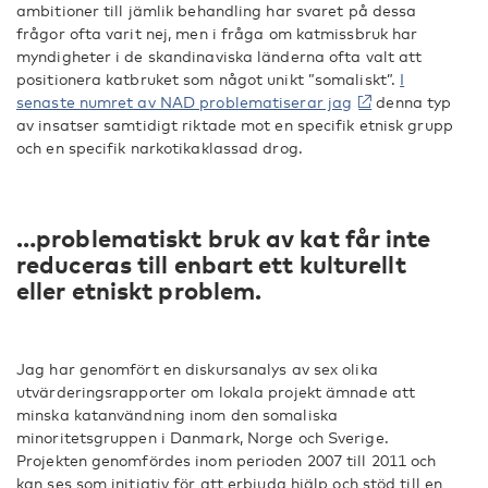
ambitioner till jämlik behandling har svaret på dessa
frågor ofta varit nej, men i fråga om katmissbruk har
myndigheter i de skandinaviska länderna ofta valt att
positionera katbruket som något unikt ”somaliskt”.
I
senaste numret av NAD problematiserar jag
denna typ
av insatser samtidigt riktade mot en specifik etnisk grupp
och en specifik narkotikaklassad drog.
…problematiskt bruk av kat får inte
reduceras till enbart ett kulturellt
eller etniskt problem.
Jag har genomfört en diskursanalys av sex olika
utvärderingsrapporter om lokala projekt ämnade att
minska katanvändning inom den somaliska
minoritetsgruppen i Danmark, Norge och Sverige.
Projekten genomfördes inom perioden 2007 till 2011 och
kan ses som initiativ för att erbjuda hjälp och stöd till en