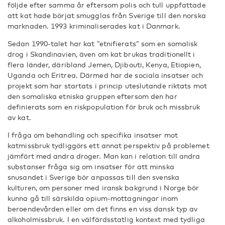
följde efter samma år eftersom polis och tull uppfattade
att kat hade börjat smugglas från Sverige till den norska
marknaden. 1993 kriminaliserades kat i Danmark.
Sedan 1990-talet har kat ”etnifierats” som en somalisk
drog i Skandinavien, även om kat brukas traditionellt i
flera länder, däribland Jemen, Djibouti, Kenya, Etiopien,
Uganda och Eritrea. Därmed har de sociala insatser och
projekt som har startats i princip uteslutande riktats mot
den somaliska etniska gruppen eftersom den har
definierats som en riskpopulation för bruk och missbruk
av kat.
I fråga om behandling och specifika insatser mot
katmissbruk tydliggörs ett annat perspektiv på problemet
jämfört med andra droger. Man kan i relation till andra
substanser fråga sig om insatser för att minska
snusandet i Sverige bör anpassas till den svenska
kulturen, om personer med iransk bakgrund i Norge bör
kunna gå till särskilda opium-mottagningar inom
beroendevården eller om det finns en viss dansk typ av
alkoholmissbruk. I en välfärdsstatlig kontext med tydliga