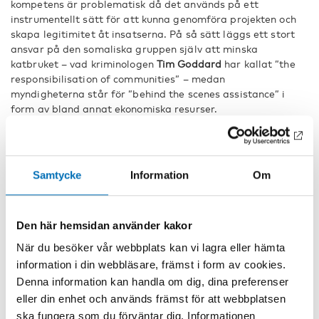
kompetens är problematisk då det används på ett
instrumentellt sätt för att kunna genomföra projekten och
skapa legitimitet åt insatserna. På så sätt läggs ett stort
ansvar på den somaliska gruppen själv att minska
katbruket – vad kriminologen
Tim Goddard
har kallat ”the
responsibilisation of communities” – medan
myndigheterna står för ”behind the scenes assistance” i
form av bland annat ekonomiska resurser.
Diskursen om katmissbruk i rapporterna överbetonar de
kulturella eller etniska aspekterna (som dessutom
används som determinerande förklaringsmodell för
Samtycke
Information
Om
katmissbruk) och därför underbetonar aspekter kopplade
till framförallt klass (marginalisering och social
utsatthet) och kön (stigmatiseringen av kvinnor som
använder kat). På så sätt framstår katmissbruk som ett
Den här hemsidan använder kakor
”socialt problem i kulturell förklädnad”, för att använda
När du besöker vår webbplats kan vi lagra eller hämta
Aleksandra Ålund
s ord. Detta kan vara en av
information i din webbläsare, främst i form av cookies.
förklaringarna till varför kultur i diskursen framhålls som
Denna information kan handla om dig, dina preferenser
dels problemet i sig (kat är något kulturellt) samt som
lösningen på problemet (kulturell kompetens). Det vi till
eller din enhet och används främst för att webbplatsen
vardags kan kalla kulturella aspekter av
ska fungera som du förväntar dig. Informationen