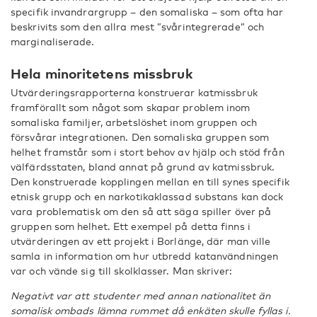
specifik invandrargrupp – den somaliska – som ofta har
beskrivits som den allra mest ”svårintegrerade” och
marginaliserade.
Hela minoritetens missbruk
Utvärderingsrapporterna konstruerar katmissbruk
framförallt som något som skapar problem inom
somaliska familjer, arbetslöshet inom gruppen och
försvårar integrationen. Den somaliska gruppen som
helhet framstår som i stort behov av hjälp och stöd från
välfärdsstaten, bland annat på grund av katmissbruk.
Den konstruerade kopplingen mellan en till synes specifik
etnisk grupp och en narkotikaklassad substans kan dock
vara problematisk om den så att säga spiller över på
gruppen som helhet. Ett exempel på detta finns i
utvärderingen av ett projekt i Borlänge, där man ville
samla in information om hur utbredd katanvändningen
var och vände sig till skolklasser. Man skriver:
Negativt var att studenter med annan nationalitet än
somalisk ombads lämna rummet då enkäten skulle fyllas i.