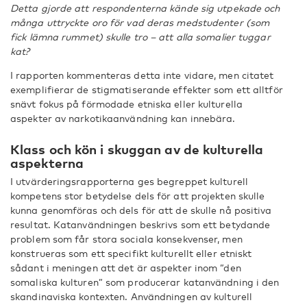
Detta gjorde att respondenterna kände sig utpekade och
många uttryckte oro för vad deras medstudenter (som
fick lämna rummet) skulle tro – att alla somalier tuggar
kat?
I rapporten kommenteras detta inte vidare, men citatet
exemplifierar de stigmatiserande effekter som ett alltför
snävt fokus på förmodade etniska eller kulturella
aspekter av narkotikaanvändning kan innebära.
Klass och kön i skuggan av
de kulturella
aspekterna
I utvärderingsrapporterna ges begreppet kulturell
kompetens stor betydelse dels för att projekten skulle
kunna genomföras och dels för att de skulle nå positiva
resultat. Katanvändningen beskrivs som ett betydande
problem som får stora sociala konsekvenser, men
konstrueras som ett specifikt kulturellt eller etniskt
sådant i meningen att det är aspekter inom ”den
somaliska kulturen” som producerar katanvändning i den
skandinaviska kontexten. Användningen av kulturell