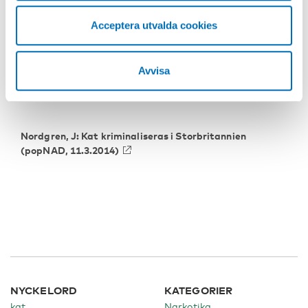
Läs mer:
Acceptera utvalda cookies
Nordgren, J
. (2015): Targeting khat or targeting
Somalis? A discourse analysis of project evaluations on
Avvisa
khat abuse among Somali immigrants in Scandinavia.
Nordic Studies on Alcohol and Drugs 32(4), 375-394
Nordgren, J: Kat kriminaliseras i Storbritannien
(popNAD, 11.3.2014)
NYCKELORD
KATEGORIER
kat
Narkotika