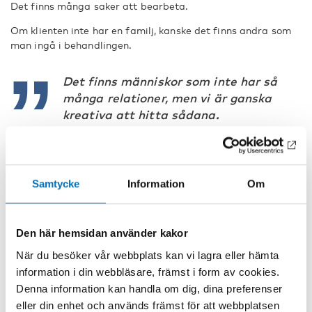
Det finns många saker att bearbeta.
Om klienten inte har en familj, kanske det finns andra som
man ingå i behandlingen.
Det finns människor som inte har så
många relationer, men vi är ganska
kreativa att hitta sådana.
Relationerna kanske har brutits, men
vi bjuder in och får relationerna
reparerade. Vi vet att det är
relationer i människors liv som är
Samtycke
Information
Om
drivkraften, och som motiverar, dels
till att börja i behandling, att stanna i
den, och också att hålla fast vid att
Den här hemsidan använder kakor
vara nykter. Om det inte finns någon
När du besöker vår webbplats kan vi lagra eller hämta
familj kan vi hitta en gammal
information i din webbläsare, främst i form av cookies.
skolkamrat eller en bra granne som
Denna information kan handla om dig, dina preferenser
har varit den som har hjälpt att
eller din enhet och används främst för att webbplatsen