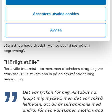
Barnen blev vuxna och började ta avstånd från henne,
men det var tack vare dem som Berit kom in på
Acceptera utvalda cookies
behandling.
– Av mina fyra barn var det bara två som hade kontakt
med mig. En jul sa den ena att jag inte fick fira jul med
Avvisa
dem, eftersom syskonen inte skulle komma då. Och min
dotter kom en gång hem till mig, men gick igen då hon
såg att jag hade druckit. Hon sa att ”vi ses på din
begravning”.
”Härligt ställe”
Berit ville inte mista barnen, men alkoholens dragning var
starkare. Till sist kom hon in på en sex månader lång
behandling.
Det var lyckan för mig. Antabus har
hjälpt mig mycket, men det var också
helheten, att du är tillsammans med
andra, får nya vänskaper, motion, god