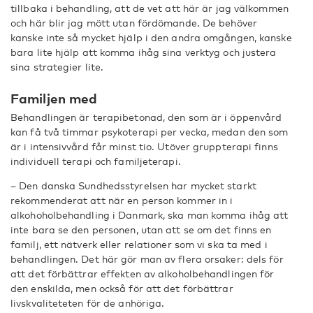
tillbaka i behandling, att de vet att här är jag välkommen
och här blir jag mött utan fördömande. De behöver
kanske inte så mycket hjälp i den andra omgången, kanske
bara lite hjälp att komma ihåg sina verktyg och justera
sina strategier lite.
Familjen med
Behandlingen är terapibetonad, den som är i öppenvård
kan få två timmar psykoterapi per vecka, medan den som
är i intensivvård får minst tio. Utöver gruppterapi finns
individuell terapi och familjeterapi.
– Den danska Sundhedsstyrelsen har mycket starkt
rekommenderat att när en person kommer in i
alkohoholbehandling i Danmark, ska man komma ihåg att
inte bara se den personen, utan att se om det finns en
familj, ett nätverk eller relationer som vi ska ta med i
behandlingen. Det här gör man av flera orsaker: dels för
att det förbättrar effekten av alkoholbehandlingen för
den enskilda, men också för att det förbättrar
livskvaliteteten för de anhöriga.