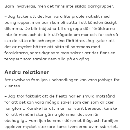
Barn involveras, men det finns inte skilda barngrupper.
– Jag tycker att det kan vara lite problematiskt med
barngrupper, men barn kan bli satta i ett känslomässigt
dilemma. De blir inbjudna till en grupp där föräldrarna
inte är med, och de blir utfrågade om mor och far och så
ska de sitta där och ange sina föräldrar. Jag tycker att
det är mycket bättre att sitta tillsammans med
föräldrarna, samtidigt som man säkrar att det finns en
terapeut som samlar dem alla på en gång.
Andra relationer
Att involvera familjen i behandlingen kan vara jobbigt för
klienten.
– Jag tror faktiskt att de flesta har en smula motstånd
för att det kan vara många saker som den som dricker
har glömt. Kanske för att man har varit berusad, kanske
för att vi människor gärna glömmer det som är
obehagligt. Familjen kommer däremot ihåg, och familjen
upplever mycket starkare konsekvenserna av missbruket.