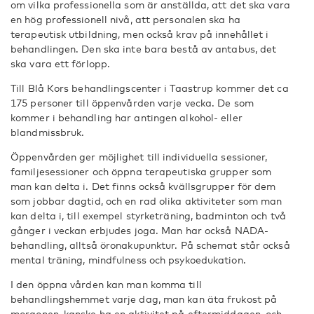
om vilka professionella som är anställda, att det ska vara
en hög professionell nivå, att personalen ska ha
terapeutisk utbildning, men också krav på innehållet i
behandlingen. Den ska inte bara bestå av antabus, det
ska vara ett förlopp.
Till Blå Kors behandlingscenter i Taastrup kommer det ca
175 personer till öppenvården varje vecka. De som
kommer i behandling har antingen alkohol- eller
blandmissbruk.
Öppenvården ger möjlighet till individuella sessioner,
familjesessioner och öppna terapeutiska grupper som
man kan delta i. Det finns också kvällsgrupper för dem
som jobbar dagtid, och en rad olika aktiviteter som man
kan delta i, till exempel styrketräning, badminton och två
gånger i veckan erbjudes joga. Man har också NADA-
behandling, alltså öronakupunktur. På schemat står också
mental träning, mindfulness och psykoedukation.
I den öppna vården kan man komma till
behandlingshemmet varje dag, man kan äta frukost på
morgonen, kanske ha en aktivitet på eftermiddagen, och