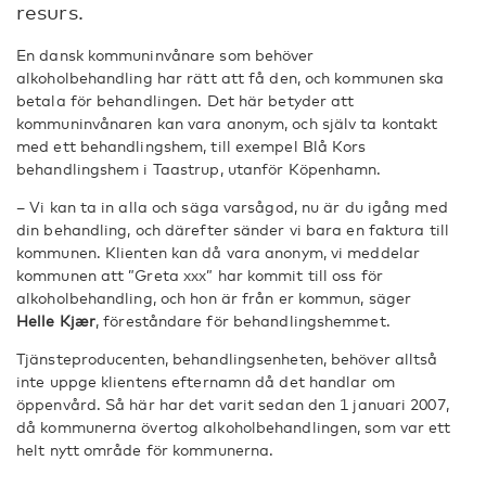
resurs.
En dansk kommuninvånare som behöver
alkoholbehandling har rätt att få den, och kommunen ska
betala för behandlingen. Det här betyder att
kommuninvånaren kan vara anonym, och själv ta kontakt
med ett behandlingshem, till exempel Blå Kors
behandlingshem i Taastrup, utanför Köpenhamn.
– Vi kan ta in alla och säga varsågod, nu är du igång med
din behandling, och därefter sänder vi bara en faktura till
kommunen. Klienten kan då vara anonym, vi meddelar
kommunen att ”Greta xxx” har kommit till oss för
alkoholbehandling, och hon är från er kommun, säger
Helle Kjær
, föreståndare för behandlingshemmet.
Tjänsteproducenten, behandlingsenheten, behöver alltså
inte uppge klientens efternamn då det handlar om
öppenvård. Så här har det varit sedan den 1 januari 2007,
då kommunerna övertog alkoholbehandlingen, som var ett
helt nytt område för kommunerna.