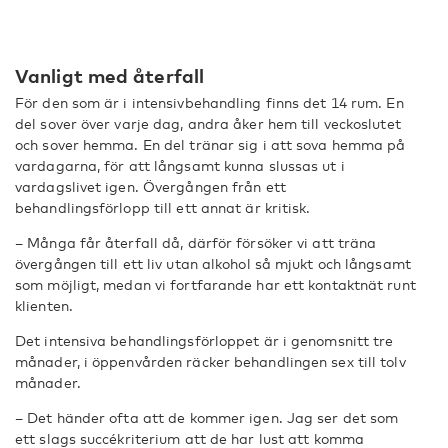
Vanligt med återfall
För den som är i intensivbehandling finns det 14 rum. En
del sover över varje dag, andra åker hem till veckoslutet
och sover hemma. En del tränar sig i att sova hemma på
vardagarna, för att långsamt kunna slussas ut i
vardagslivet igen. Övergången från ett
behandlingsförlopp till ett annat är kritisk.
– Många får återfall då, därför försöker vi att träna
övergången till ett liv utan alkohol så mjukt och långsamt
som möjligt, medan vi fortfarande har ett kontaktnät runt
klienten.
Det intensiva behandlingsförloppet är i genomsnitt tre
månader, i öppenvården räcker behandlingen sex till tolv
månader.
– Det händer ofta att de kommer igen. Jag ser det som
ett slags succékriterium att de har lust att komma