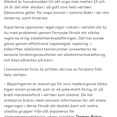
Alkohol är huvudorsaken till att unga män mellan 15 och
24 år dör eller skadas i så gott som hela världen.
Detsamma gäller för unga kvinnor i samma ålder i de rika
länderna, samt Amerika.
Experterna uppmanar regeringar runtom i världen att ta
itu med problemet genom förnyade försök att stärka
reglerna kring alkoholmarknadsföringen. Det här kunde
göras genom effektivare lagstadgad reglering. I
tidskriften
Addiction’s
temanummer presenteras de
senaste forskningsresultaten om alkoholmarknadsföring
och dess påverkan på barn.
I temanumret finns 14 artiklar skrivna av forskare från
hela världen.
− Regeringarna är ansvariga för sina medborgares hälsa.
Ingen annan produkt, som är så potentiellt farlig, är så
brett marknadsförd i världen som alkohol. De här
artiklarna bidrar med relevant information för att stöda
regeringar i deras försök att skydda barn och andra
utsatta grupper från att exponeras för
alkoholmarknadsföring, säger redaktör
Thomas Babor
,