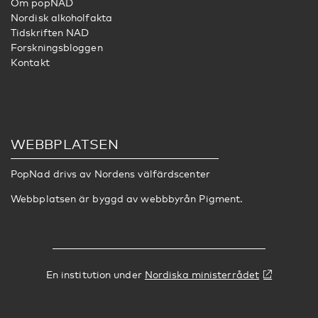
Om popNAD
Nordisk alkoholfakta
Tidskriften NAD
Forskningsbloggen
Kontakt
WEBBPLATSEN
PopNad drivs av
Nordens välfärdscenter
Webbplatsen är byggd av webbbyrån
Pigment
.
En institution under
Nordiska ministerrådet