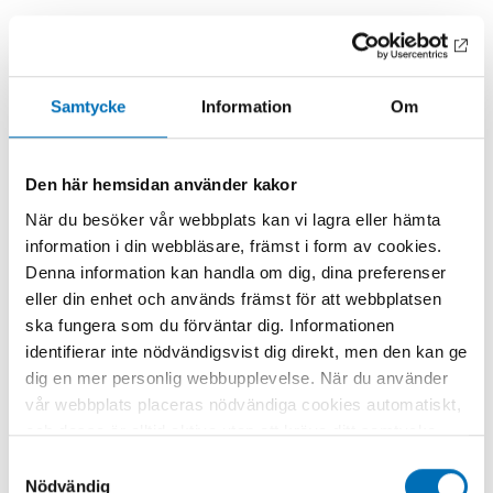
Samtycke
Information
Om
NYCKELORD
KATEGORIER
alkoholmarknadsföring
Alkohol
Den här hemsidan använder kakor
När du besöker vår webbplats kan vi lagra eller hämta
information i din webbläsare, främst i form av cookies.
Denna information kan handla om dig, dina preferenser
eller din enhet och används främst för att webbplatsen
Relaterat innehåll
ska fungera som du förväntar dig. Informationen
identifierar inte nödvändigsvist dig direkt, men den kan ge
dig en mer personlig webbupplevelse. När du använder
vår webbplats placeras nödvändiga cookies automatiskt,
och dessa är alltid aktiva utan att kräva ditt samtycke.
Dessa cookies är nödvändiga för att du ska kunna
Samtyckesval
använda webbplatsen och dess funktioner. Vi respekterar
Nödvändig