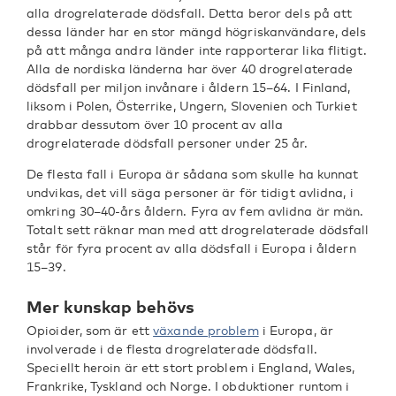
alla drogrelaterade dödsfall. Detta beror dels på att
dessa länder har en stor mängd högriskanvändare, dels
på att många andra länder inte rapporterar lika flitigt.
Alla de nordiska länderna har över 40 drogrelaterade
dödsfall per miljon invånare i åldern 15–64. I Finland,
liksom i Polen, Österrike, Ungern, Slovenien och Turkiet
drabbar dessutom över 10 procent av alla
drogrelaterade dödsfall personer under 25 år.
De flesta fall i Europa är sådana som skulle ha kunnat
undvikas, det vill säga personer är för tidigt avlidna, i
omkring 30–40-års åldern. Fyra av fem avlidna är män.
Totalt sett räknar man med att drogrelaterade dödsfall
står för fyra procent av alla dödsfall i Europa i åldern
15–39.
Mer kunskap behövs
Opioider, som är ett
växande problem
i Europa, är
involverade i de flesta drogrelaterade dödsfall.
Speciellt heroin är ett stort problem i England, Wales,
Frankrike, Tyskland och Norge. I obduktioner runtom i