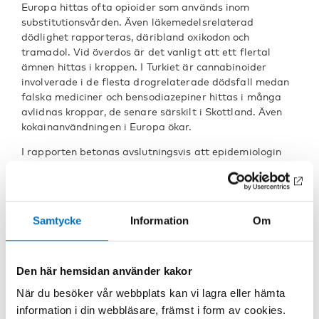
Europa hittas ofta opioider som används inom
substitutionsvården. Även läkemedelsrelaterad
dödlighet rapporteras, däribland oxikodon och
tramadol. Vid överdos är det vanligt att ett flertal
ämnen hittas i kroppen. I Turkiet är cannabinoider
involverade i de flesta drogrelaterade dödsfall medan
falska mediciner och bensodiazepiner hittas i många
avlidnas kroppar, de senare särskilt i Skottland. Även
kokainanvändningen i Europa ökar.
I rapporten betonas avslutningsvis att epidemiologin
(medicinsk disciplin för fastställande och beskrivning av
sjukdomsorsaker, incidens och sjukdomsutbrott i
befolkningsgrupper) behöver utvecklas när det kommer
till drogrelaterad dödlighet, speciellt ur ett
Samtycke
Information
Om
toxikologiskt (läran om gifter) perspektiv. Detta för att
få mer detaljerad statistik och därmed kunna förstå
och förebygga drogrelaterad dödlighet i Europa.
Den här hemsidan använder kakor
Läs hela rapporten
här
.
När du besöker vår webbplats kan vi lagra eller hämta
DELA
information i din webbläsare, främst i form av cookies.