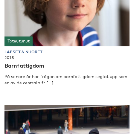
Toteutunut
LAPSET & NUORET
2015
Barnfattigdom
På senare år har frågan om barnfattigdom seglat upp som
en av de centrala fr [...]