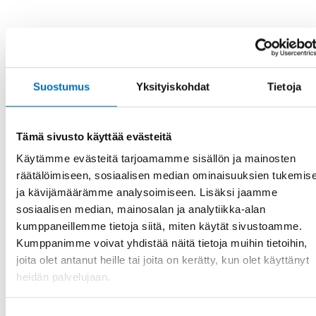
Suostumus
Yksityiskohdat
Tietoja
Tämä sivusto käyttää evästeitä
Käytämme evästeitä tarjoamamme sisällön ja mainosten
räätälöimiseen, sosiaalisen median ominaisuuksien tukemis
ja kävijämäärämme analysoimiseen. Lisäksi jaamme
sosiaalisen median, mainosalan ja analytiikka-alan
kumppaneillemme tietoja siitä, miten käytät sivustoamme.
Kumppanimme voivat yhdistää näitä tietoja muihin tietoihin,
Toteutunut
joita olet antanut heille tai joita on kerätty, kun olet käyttänyt
KANSANTERVEYS
heidän palvelujaan.
2023
Tukea ja seurantaa sikiöaikana alkoholille ja
Suostumuksen