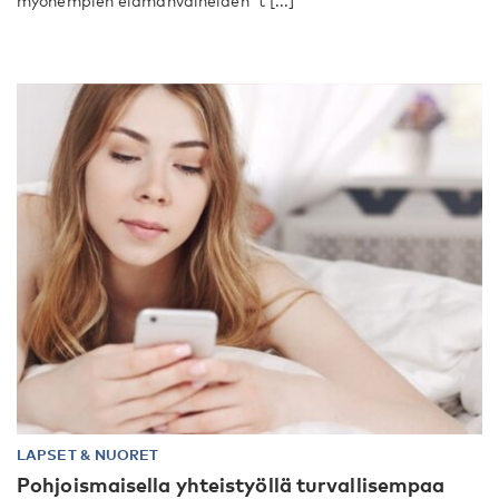
myöhempien elämänvaiheiden t [...]
LAPSET & NUORET
Pohjoismaisella yhteistyöllä turvallisempaa