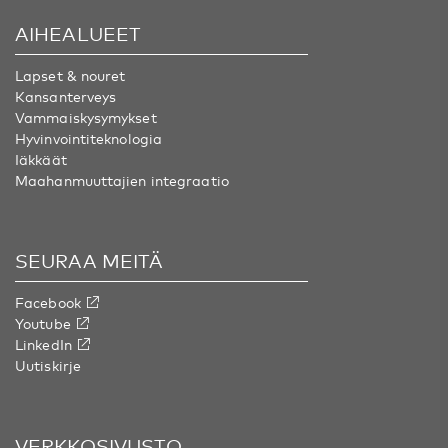
AIHEALUEET
Lapset & nouret
Kansanterveys
Vammaiskysymykset
Hyvinvointiteknologia
Iäkkäät
Maahanmuuttajien integraatio
SEURAA MEITÄ
Facebook
Youtube
LinkedIn
Uutiskirje
VERKKOSIVUSTO