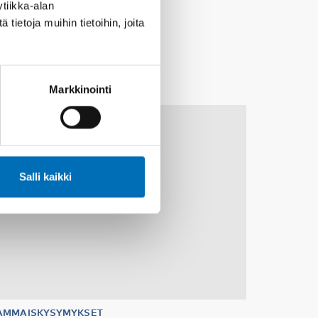
tiikka-alan
ietoja muihin tietoihin, joita
Markkinointi
10
11
MARRAS
2026
Salli kaikki
AMMAISKYSYMYKSET