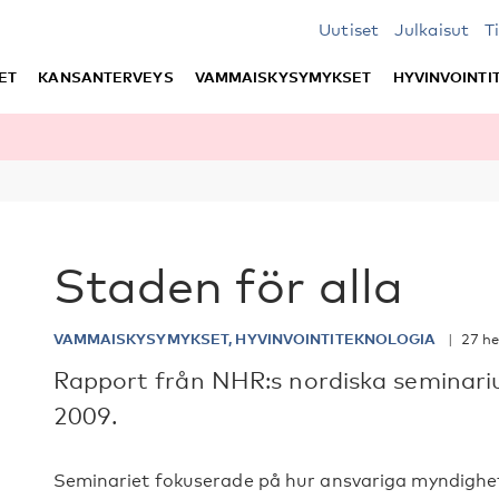
Uutiset
Julkaisut
T
ET
KANSANTERVEYS
VAMMAISKYSYMYKSET
HYVINVOINTI
Staden för alla
VAMMAISKYSYMYKSET, HYVINVOINTITEKNOLOGIA
27 he
Rapport från NHR:s nordiska seminari
2009.
Seminariet fokuserade på hur ansvariga myndighet