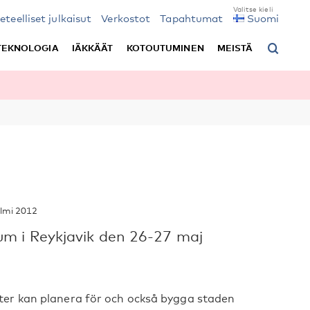
ieteelliset julkaisut
Verkostot
Tapahtumat
Suomi
TEKNOLOGIA
IÄKKÄÄT
KOTOUTUMINEN
MEISTÄ
lmi 2012
um i Reykjavik den 26-27 maj
er kan planera för och också bygga staden