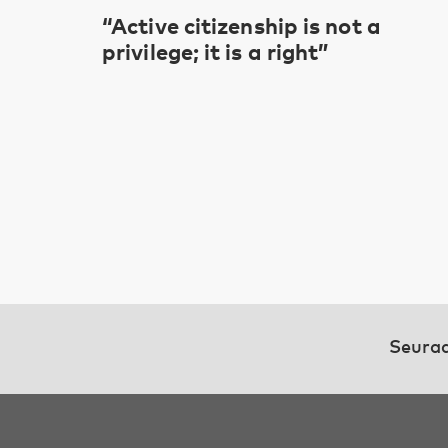
“Active citizenship is not a
privilege; it is a right”
Seuraa