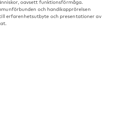
människor, oavsett funktionsförmåga.
ommunförbunden och handikapprörelsen
ill erfarenhetsutbyte och presentationer av
at.