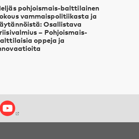
eljäs pohjoismais-balttilainen
okous vammaispolitiikasta ja
äytännöistä: Osallistava
riisivalmius – Pohjoismais-
alttilaisia oppeja ja
nnovaatioita