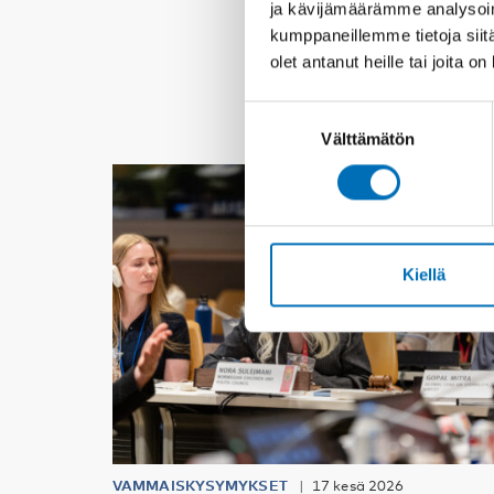
ja kävijämäärämme analysoim
kumppaneillemme tietoja siitä
olet antanut heille tai joita o
Suostumuksen
Välttämätön
valinta
Kiellä
VAMMAISKYSYMYKSET
17 kesä 2026