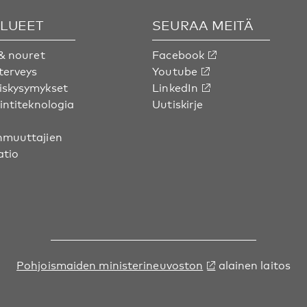
ALUEET
SEURAA MEITÄ
& nouret
Facebook
terveys
Youtube
skysymykset
LinkedIn
intiteknologia
Uutiskirje
muuttajien
atio
Pohjoismaiden ministerineuvoston
alainen laitos