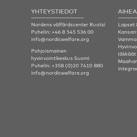
YHTEYSTIEDOT
AIHE
Nordens välfärdscenter Ruotsi
Lapset 
Puhelin:
+46 8 545 536 00
Kansan
info@nordicwelfare.org
Vammai
Hyvinvo
Pohjoismainen
Iäkkäät
hyvinvointikeskus Suomi
Maahan
Puhelin:
+358 (0)20 7410 880
integra
info@nordicwelfare.org