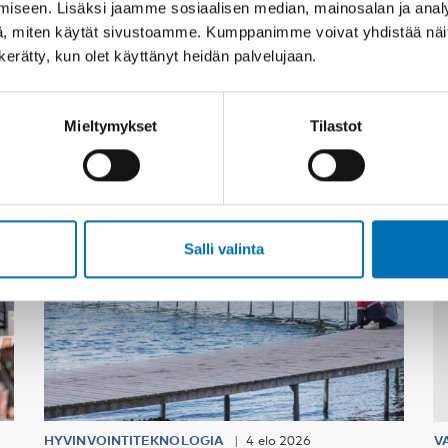
iseen. Lisäksi jaamme sosiaalisen median, mainosalan ja analy
, miten käytät sivustoamme. Kumppanimme voivat yhdistää näitä t
n kerätty, kun olet käyttänyt heidän palvelujaan.
Asiaan liittyvää sisältöä
Mieltymykset
Tilastot
Salli valinta
HYVINVOINTITEKNOLOGIA
4 elo 2026
V